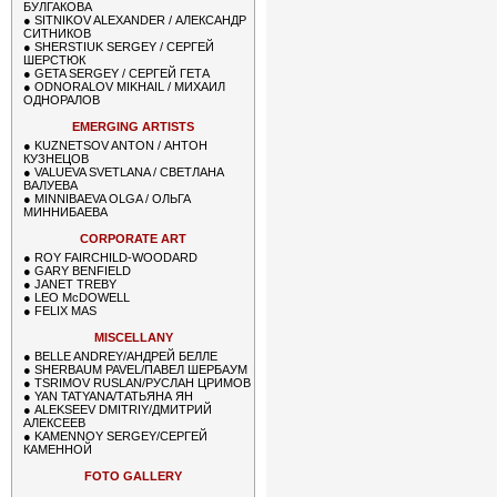
БУЛГАКОВА
●
SITNIKOV ALEXANDER / АЛЕКСАНДР
СИТНИКОВ
●
SHERSTIUK SERGEY / СЕРГЕЙ
ШЕРСТЮК
●
GETA SERGEY / СЕРГЕЙ ГЕТА
●
ODNORALOV MIKHAIL / МИХАИЛ
ОДНОРАЛОВ
EMERGING ARTISTS
●
KUZNETSOV ANTON / АНТОН
КУЗНЕЦОВ
●
VALUEVA SVETLANA / СВЕТЛАНА
ВАЛУЕВА
●
MINNIBAEVA OLGA / ОЛЬГА
МИННИБАЕВА
CORPORATE ART
●
ROY FAIRCHILD-WOODARD
●
GARY BENFIELD
●
JANET TREBY
●
LEO McDOWELL
●
FELIX MAS
MISCELLANY
●
BELLE ANDREY/АНДРЕЙ БЕЛЛЕ
●
SHERBAUM PAVEL/ПАВЕЛ ШЕРБАУМ
●
TSRIMOV RUSLAN/РУСЛАН ЦРИМОВ
●
YAN TATYANA/ТАТЬЯНА ЯН
●
ALEKSEEV DMITRIY/ДМИТРИЙ
АЛЕКСЕЕВ
●
KAMENNOY SERGEY/СЕРГЕЙ
КАМЕННОЙ
FOTO GALLERY