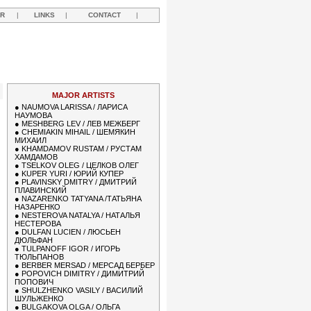
R
|
LINKS
|
CONTACT
|
Y
MAJOR ARTISTS
●
NAUMOVA LARISSA / ЛАРИСА
НАУМОВА
●
MESHBERG LEV / ЛЕВ МЕЖБЕРГ
●
CHEMIAKIN MIHAIL / ШЕМЯКИН
МИХАИЛ
●
KHAMDAMOV RUSTAM / РУСТАМ
ХАМДАМОВ
●
TSELKOV OLEG / ЦЕЛКОВ ОЛЕГ
●
KUPER YURI / ЮРИЙ КУПЕР
●
PLAVINSKY DMITRY / ДМИТРИЙ
ПЛАВИНСКИЙ
●
NAZARENKO TATYANA /ТАТЬЯНА
НАЗАРЕНКО
●
NESTEROVA NATALYA / НАТАЛЬЯ
НЕСТЕРОВА
●
DULFAN LUCIEN / ЛЮСЬЕН
ДЮЛЬФАН
●
TULPANOFF IGOR / ИГОРЬ
ТЮЛЬПАНОВ
●
BERBER MERSAD / МЕРСАД БЕРБЕР
●
POPOVICH DIMITRY / ДИМИТРИЙ
ПОПОВИЧ
●
SHULZHENKO VASILY / ВАСИЛИЙ
ШУЛЬЖЕНКО
●
BULGAKOVA OLGA / ОЛЬГА