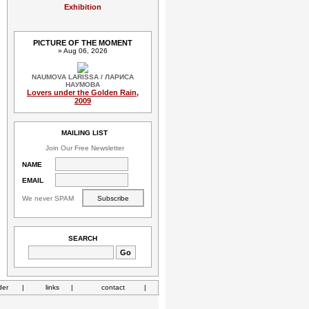
Exhibition
PICTURE OF THE MOMENT
» Aug 06, 2026
NAUMOVA LARISSA / ЛАРИСА
НАУМОВА
Lovers under the Golden Rain,
2009
MAILING LIST
Join Our Free Newsletter
NAME
EMAIL
We never SPAM
SEARCH
der
|
links
|
contact
|