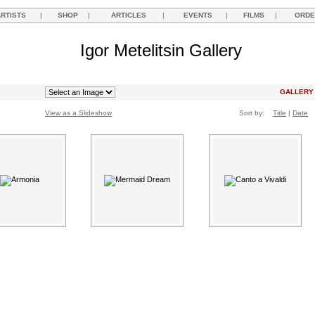
ARTISTS
|
SHOP
|
ARTICLES
|
EVENTS
|
FILMS
|
ORDE
Igor Metelitsin Gallery
GALLER
View as a Slideshow
Sort by:
Title
|
Date