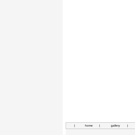
|
home
|
gallery
|