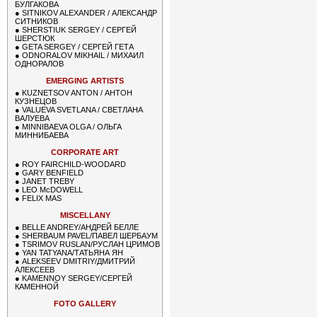
БУЛГАКОВА
●
SITNIKOV ALEXANDER / АЛЕКСАНДР
СИТНИКОВ
●
SHERSTIUK SERGEY / СЕРГЕЙ
ШЕРСТЮК
●
GETA SERGEY / СЕРГЕЙ ГЕТА
●
ODNORALOV MIKHAIL / МИХАИЛ
ОДНОРАЛОВ
EMERGING ARTISTS
●
KUZNETSOV ANTON / АНТОН
КУЗНЕЦОВ
●
VALUEVA SVETLANA / СВЕТЛАНА
ВАЛУЕВА
●
MINNIBAEVA OLGA / ОЛЬГА
МИННИБАЕВА
CORPORATE ART
●
ROY FAIRCHILD-WOODARD
●
GARY BENFIELD
●
JANET TREBY
●
LEO McDOWELL
●
FELIX MAS
MISCELLANY
●
BELLE ANDREY/АНДРЕЙ БЕЛЛЕ
●
SHERBAUM PAVEL/ПАВЕЛ ШЕРБАУМ
●
TSRIMOV RUSLAN/РУСЛАН ЦРИМОВ
●
YAN TATYANA/ТАТЬЯНА ЯН
●
ALEKSEEV DMITRIY/ДМИТРИЙ
АЛЕКСЕЕВ
●
KAMENNOY SERGEY/СЕРГЕЙ
КАМЕННОЙ
FOTO GALLERY