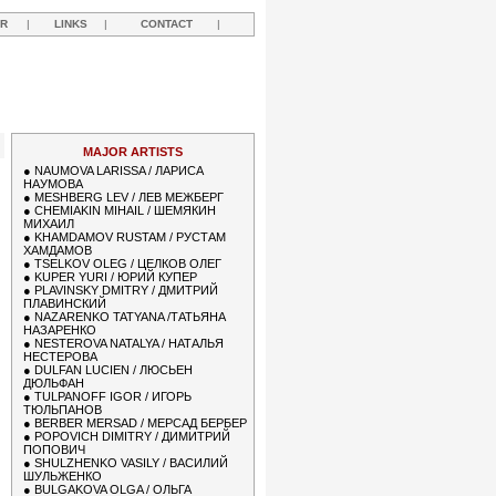
R
|
LINKS
|
CONTACT
|
Y
MAJOR ARTISTS
●
NAUMOVA LARISSA / ЛАРИСА
НАУМОВА
●
MESHBERG LEV / ЛЕВ МЕЖБЕРГ
●
CHEMIAKIN MIHAIL / ШЕМЯКИН
МИХАИЛ
●
KHAMDAMOV RUSTAM / РУСТАМ
ХАМДАМОВ
●
TSELKOV OLEG / ЦЕЛКОВ ОЛЕГ
●
KUPER YURI / ЮРИЙ КУПЕР
●
PLAVINSKY DMITRY / ДМИТРИЙ
ПЛАВИНСКИЙ
●
NAZARENKO TATYANA /ТАТЬЯНА
НАЗАРЕНКО
●
NESTEROVA NATALYA / НАТАЛЬЯ
НЕСТЕРОВА
●
DULFAN LUCIEN / ЛЮСЬЕН
ДЮЛЬФАН
●
TULPANOFF IGOR / ИГОРЬ
ТЮЛЬПАНОВ
●
BERBER MERSAD / МЕРСАД БЕРБЕР
●
POPOVICH DIMITRY / ДИМИТРИЙ
ПОПОВИЧ
●
SHULZHENKO VASILY / ВАСИЛИЙ
ШУЛЬЖЕНКО
●
BULGAKOVA OLGA / ОЛЬГА