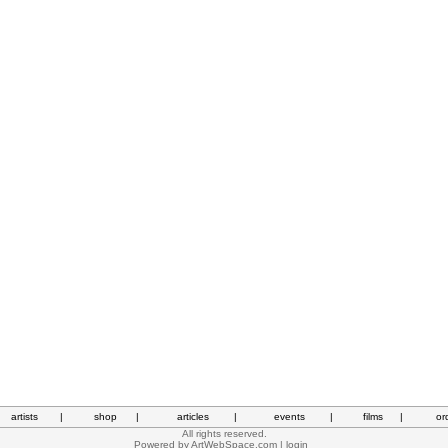
artists
|
shop
|
articles
|
events
|
films
|
or
All rights reserved.
Powered by
ArtWebSpace.com
|
login