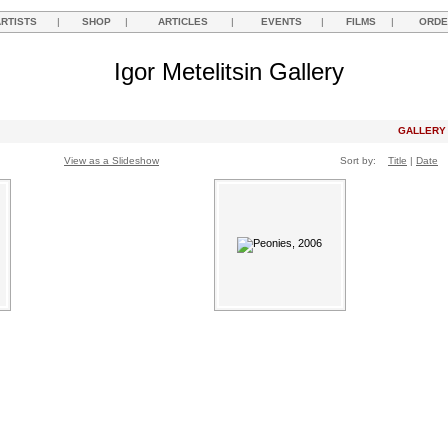
ARTISTS
|
SHOP
|
ARTICLES
|
EVENTS
|
FILMS
|
ORDE
Igor Metelitsin Gallery
GALLER
View as a Slideshow
Sort by:
Title
|
Date