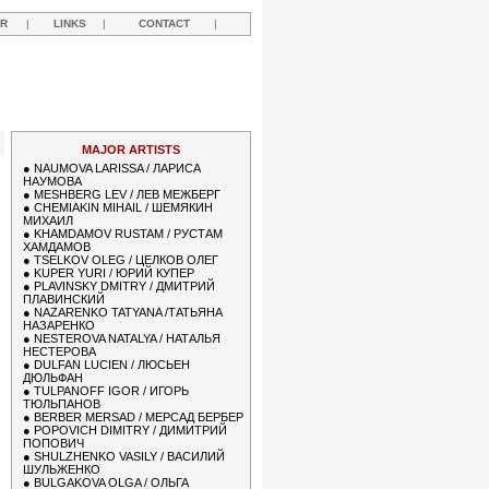
R
|
LINKS
|
CONTACT
|
Y
MAJOR ARTISTS
●
NAUMOVA LARISSA / ЛАРИСА
НАУМОВА
●
MESHBERG LEV / ЛЕВ МЕЖБЕРГ
●
CHEMIAKIN MIHAIL / ШЕМЯКИН
МИХАИЛ
●
KHAMDAMOV RUSTAM / РУСТАМ
ХАМДАМОВ
●
TSELKOV OLEG / ЦЕЛКОВ ОЛЕГ
●
KUPER YURI / ЮРИЙ КУПЕР
●
PLAVINSKY DMITRY / ДМИТРИЙ
ПЛАВИНСКИЙ
●
NAZARENKO TATYANA /ТАТЬЯНА
НАЗАРЕНКО
●
NESTEROVA NATALYA / НАТАЛЬЯ
НЕСТЕРОВА
●
DULFAN LUCIEN / ЛЮСЬЕН
ДЮЛЬФАН
●
TULPANOFF IGOR / ИГОРЬ
ТЮЛЬПАНОВ
●
BERBER MERSAD / МЕРСАД БЕРБЕР
●
POPOVICH DIMITRY / ДИМИТРИЙ
ПОПОВИЧ
●
SHULZHENKO VASILY / ВАСИЛИЙ
ШУЛЬЖЕНКО
●
BULGAKOVA OLGA / ОЛЬГА