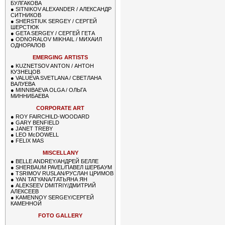
БУЛГАКОВА
●
SITNIKOV ALEXANDER / АЛЕКСАНДР
СИТНИКОВ
●
SHERSTIUK SERGEY / СЕРГЕЙ
ШЕРСТЮК
●
GETA SERGEY / СЕРГЕЙ ГЕТА
●
ODNORALOV MIKHAIL / МИХАИЛ
ОДНОРАЛОВ
EMERGING ARTISTS
●
KUZNETSOV ANTON / АНТОН
КУЗНЕЦОВ
●
VALUEVA SVETLANA / СВЕТЛАНА
ВАЛУЕВА
●
MINNIBAEVA OLGA / ОЛЬГА
МИННИБАЕВА
CORPORATE ART
●
ROY FAIRCHILD-WOODARD
●
GARY BENFIELD
●
JANET TREBY
●
LEO McDOWELL
●
FELIX MAS
MISCELLANY
●
BELLE ANDREY/АНДРЕЙ БЕЛЛЕ
●
SHERBAUM PAVEL/ПАВЕЛ ШЕРБАУМ
●
TSRIMOV RUSLAN/РУСЛАН ЦРИМОВ
●
YAN TATYANA/ТАТЬЯНА ЯН
●
ALEKSEEV DMITRIY/ДМИТРИЙ
АЛЕКСЕЕВ
●
KAMENNOY SERGEY/СЕРГЕЙ
КАМЕННОЙ
FOTO GALLERY