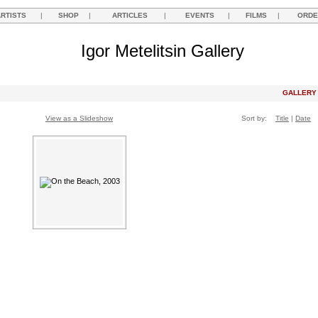
ARTISTS
|
SHOP
|
ARTICLES
|
EVENTS
|
FILMS
|
ORDE
Igor Metelitsin Gallery
GALLER
View as a Slideshow
Sort by:
Title
|
Date