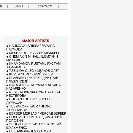
R
|
LINKS
|
CONTACT
|
Y
MAJOR ARTISTS
●
NAUMOVA LARISSA / ЛАРИСА
НАУМОВА
●
MESHBERG LEV / ЛЕВ МЕЖБЕРГ
●
CHEMIAKIN MIHAIL / ШЕМЯКИН
МИХАИЛ
●
KHAMDAMOV RUSTAM / РУСТАМ
ХАМДАМОВ
●
TSELKOV OLEG / ЦЕЛКОВ ОЛЕГ
●
KUPER YURI / ЮРИЙ КУПЕР
●
PLAVINSKY DMITRY / ДМИТРИЙ
ПЛАВИНСКИЙ
●
NAZARENKO TATYANA /ТАТЬЯНА
НАЗАРЕНКО
●
NESTEROVA NATALYA / НАТАЛЬЯ
НЕСТЕРОВА
●
DULFAN LUCIEN / ЛЮСЬЕН
ДЮЛЬФАН
●
TULPANOFF IGOR / ИГОРЬ
ТЮЛЬПАНОВ
●
BERBER MERSAD / МЕРСАД БЕРБЕР
●
POPOVICH DIMITRY / ДИМИТРИЙ
ПОПОВИЧ
●
SHULZHENKO VASILY / ВАСИЛИЙ
ШУЛЬЖЕНКО
●
BULGAKOVA OLGA / ОЛЬГА