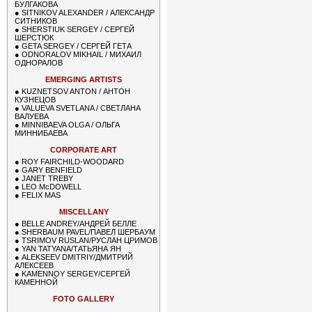
БУЛГАКОВА
●
SITNIKOV ALEXANDER / АЛЕКСАНДР
СИТНИКОВ
●
SHERSTIUK SERGEY / СЕРГЕЙ
ШЕРСТЮК
●
GETA SERGEY / СЕРГЕЙ ГЕТА
●
ODNORALOV MIKHAIL / МИХАИЛ
ОДНОРАЛОВ
EMERGING ARTISTS
●
KUZNETSOV ANTON / АНТОН
КУЗНЕЦОВ
●
VALUEVA SVETLANA / СВЕТЛАНА
ВАЛУЕВА
●
MINNIBAEVA OLGA / ОЛЬГА
МИННИБАЕВА
CORPORATE ART
●
ROY FAIRCHILD-WOODARD
●
GARY BENFIELD
●
JANET TREBY
●
LEO McDOWELL
●
FELIX MAS
MISCELLANY
●
BELLE ANDREY/АНДРЕЙ БЕЛЛЕ
●
SHERBAUM PAVEL/ПАВЕЛ ШЕРБАУМ
●
TSRIMOV RUSLAN/РУСЛАН ЦРИМОВ
●
YAN TATYANA/ТАТЬЯНА ЯН
●
ALEKSEEV DMITRIY/ДМИТРИЙ
АЛЕКСЕЕВ
●
KAMENNOY SERGEY/СЕРГЕЙ
КАМЕННОЙ
FOTO GALLERY