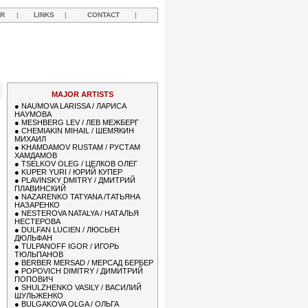
R
|
LINKS
|
CONTACT
|
Y
MAJOR ARTISTS
●
NAUMOVA LARISSA / ЛАРИСА
НАУМОВА
●
MESHBERG LEV / ЛЕВ МЕЖБЕРГ
●
CHEMIAKIN MIHAIL / ШЕМЯКИН
МИХАИЛ
●
KHAMDAMOV RUSTAM / РУСТАМ
ХАМДАМОВ
●
TSELKOV OLEG / ЦЕЛКОВ ОЛЕГ
●
KUPER YURI / ЮРИЙ КУПЕР
●
PLAVINSKY DMITRY / ДМИТРИЙ
ПЛАВИНСКИЙ
●
NAZARENKO TATYANA /ТАТЬЯНА
НАЗАРЕНКО
●
NESTEROVA NATALYA / НАТАЛЬЯ
НЕСТЕРОВА
●
DULFAN LUCIEN / ЛЮСЬЕН
ДЮЛЬФАН
●
TULPANOFF IGOR / ИГОРЬ
ТЮЛЬПАНОВ
●
BERBER MERSAD / МЕРСАД БЕРБЕР
●
POPOVICH DIMITRY / ДИМИТРИЙ
ПОПОВИЧ
●
SHULZHENKO VASILY / ВАСИЛИЙ
ШУЛЬЖЕНКО
●
BULGAKOVA OLGA / ОЛЬГА