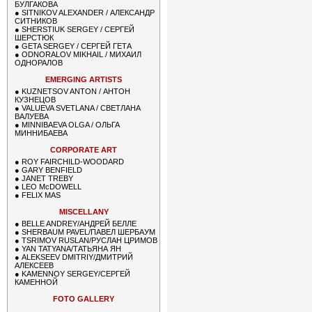
БУЛГАКОВА
●
SITNIKOV ALEXANDER / АЛЕКСАНДР
СИТНИКОВ
●
SHERSTIUK SERGEY / СЕРГЕЙ
ШЕРСТЮК
●
GETA SERGEY / СЕРГЕЙ ГЕТА
●
ODNORALOV MIKHAIL / МИХАИЛ
ОДНОРАЛОВ
EMERGING ARTISTS
●
KUZNETSOV ANTON / АНТОН
КУЗНЕЦОВ
●
VALUEVA SVETLANA / СВЕТЛАНА
ВАЛУЕВА
●
MINNIBAEVA OLGA / ОЛЬГА
МИННИБАЕВА
CORPORATE ART
●
ROY FAIRCHILD-WOODARD
●
GARY BENFIELD
●
JANET TREBY
●
LEO McDOWELL
●
FELIX MAS
MISCELLANY
●
BELLE ANDREY/АНДРЕЙ БЕЛЛЕ
●
SHERBAUM PAVEL/ПАВЕЛ ШЕРБАУМ
●
TSRIMOV RUSLAN/РУСЛАН ЦРИМОВ
●
YAN TATYANA/ТАТЬЯНА ЯН
●
ALEKSEEV DMITRIY/ДМИТРИЙ
АЛЕКСЕЕВ
●
KAMENNOY SERGEY/СЕРГЕЙ
КАМЕННОЙ
FOTO GALLERY