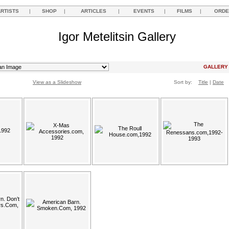
ARTISTS
|
SHOP
|
ARTICLES
|
EVENTS
|
FILMS
|
ORDE
Igor Metelitsin Gallery
GALLER
View as a Slideshow
Sort by:
Title
|
Date