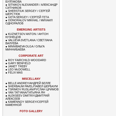
БУЛГАКОВА
●
SITNIKOV ALEXANDER / АЛЕКСАНДР
СИТНИКОВ
●
SHERSTIUK SERGEY / СЕРГЕЙ
ШЕРСТЮК
●
GETA SERGEY / СЕРГЕЙ ГЕТА
●
ODNORALOV MIKHAIL / МИХАИЛ
ОДНОРАЛОВ
EMERGING ARTISTS
●
KUZNETSOV ANTON / АНТОН
КУЗНЕЦОВ
●
VALUEVA SVETLANA / СВЕТЛАНА
ВАЛУЕВА
●
MINNIBAEVA OLGA / ОЛЬГА
МИННИБАЕВА
CORPORATE ART
●
ROY FAIRCHILD-WOODARD
●
GARY BENFIELD
●
JANET TREBY
●
LEO McDOWELL
●
FELIX MAS
MISCELLANY
●
BELLE ANDREY/АНДРЕЙ БЕЛЛЕ
●
SHERBAUM PAVEL/ПАВЕЛ ШЕРБАУМ
●
TSRIMOV RUSLAN/РУСЛАН ЦРИМОВ
●
YAN TATYANA/ТАТЬЯНА ЯН
●
ALEKSEEV DMITRIY/ДМИТРИЙ
АЛЕКСЕЕВ
●
KAMENNOY SERGEY/СЕРГЕЙ
КАМЕННОЙ
FOTO GALLERY