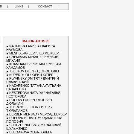
R
|
LINKS
|
CONTACT
|
Y
MAJOR ARTISTS
●
NAUMOVA LARISSA / ЛАРИСА
НАУМОВА
●
MESHBERG LEV / ЛЕВ МЕЖБЕРГ
●
CHEMIAKIN MIHAIL / ШЕМЯКИН
МИХАИЛ
●
KHAMDAMOV RUSTAM / РУСТАМ
ХАМДАМОВ
●
TSELKOV OLEG / ЦЕЛКОВ ОЛЕГ
●
KUPER YURI / ЮРИЙ КУПЕР
●
PLAVINSKY DMITRY / ДМИТРИЙ
ПЛАВИНСКИЙ
●
NAZARENKO TATYANA /ТАТЬЯНА
НАЗАРЕНКО
●
NESTEROVA NATALYA / НАТАЛЬЯ
НЕСТЕРОВА
●
DULFAN LUCIEN / ЛЮСЬЕН
ДЮЛЬФАН
●
TULPANOFF IGOR / ИГОРЬ
ТЮЛЬПАНОВ
●
BERBER MERSAD / МЕРСАД БЕРБЕР
●
POPOVICH DIMITRY / ДИМИТРИЙ
ПОПОВИЧ
●
SHULZHENKO VASILY / ВАСИЛИЙ
ШУЛЬЖЕНКО
●
BULGAKOVA OLGA / ОЛЬГА