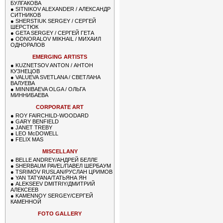
БУЛГАКОВА
●
SITNIKOV ALEXANDER / АЛЕКСАНДР
СИТНИКОВ
●
SHERSTIUK SERGEY / СЕРГЕЙ
ШЕРСТЮК
●
GETA SERGEY / СЕРГЕЙ ГЕТА
●
ODNORALOV MIKHAIL / МИХАИЛ
ОДНОРАЛОВ
EMERGING ARTISTS
●
KUZNETSOV ANTON / АНТОН
КУЗНЕЦОВ
●
VALUEVA SVETLANA / СВЕТЛАНА
ВАЛУЕВА
●
MINNIBAEVA OLGA / ОЛЬГА
МИННИБАЕВА
CORPORATE ART
●
ROY FAIRCHILD-WOODARD
●
GARY BENFIELD
●
JANET TREBY
●
LEO McDOWELL
●
FELIX MAS
MISCELLANY
●
BELLE ANDREY/АНДРЕЙ БЕЛЛЕ
●
SHERBAUM PAVEL/ПАВЕЛ ШЕРБАУМ
●
TSRIMOV RUSLAN/РУСЛАН ЦРИМОВ
●
YAN TATYANA/ТАТЬЯНА ЯН
●
ALEKSEEV DMITRIY/ДМИТРИЙ
АЛЕКСЕЕВ
●
KAMENNOY SERGEY/СЕРГЕЙ
КАМЕННОЙ
FOTO GALLERY