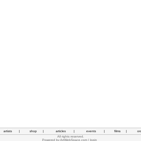
artists
|
shop
|
articles
|
events
|
films
|
or
All rights reserved.
Powered by
ArtWebSpace.com
|
login