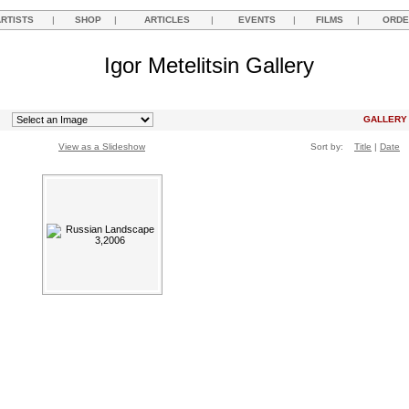
ARTISTS
|
SHOP
|
ARTICLES
|
EVENTS
|
FILMS
|
ORDE
Igor Metelitsin Gallery
GALLER
View as a Slideshow
Sort by:
Title
|
Date