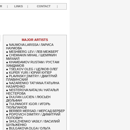
R
|
LINKS
|
CONTACT
|
Y
MAJOR ARTISTS
●
NAUMOVA LARISSA / ЛАРИСА
НАУМОВА
●
MESHBERG LEV / ЛЕВ МЕЖБЕРГ
●
CHEMIAKIN MIHAIL / ШЕМЯКИН
МИХАИЛ
●
KHAMDAMOV RUSTAM / РУСТАМ
ХАМДАМОВ
●
TSELKOV OLEG / ЦЕЛКОВ ОЛЕГ
●
KUPER YURI / ЮРИЙ КУПЕР
●
PLAVINSKY DMITRY / ДМИТРИЙ
ПЛАВИНСКИЙ
●
NAZARENKO TATYANA /ТАТЬЯНА
НАЗАРЕНКО
●
NESTEROVA NATALYA / НАТАЛЬЯ
НЕСТЕРОВА
●
DULFAN LUCIEN / ЛЮСЬЕН
ДЮЛЬФАН
●
TULPANOFF IGOR / ИГОРЬ
ТЮЛЬПАНОВ
●
BERBER MERSAD / МЕРСАД БЕРБЕР
●
POPOVICH DIMITRY / ДИМИТРИЙ
ПОПОВИЧ
●
SHULZHENKO VASILY / ВАСИЛИЙ
ШУЛЬЖЕНКО
●
BULGAKOVA OLGA / ОЛЬГА