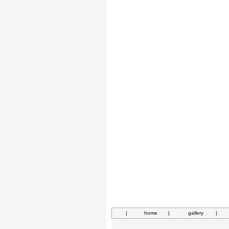
|
home
|
gallery
|