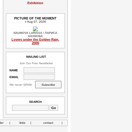
Exhibition
PICTURE OF THE MOMENT
» Aug 07, 2026
NAUMOVA LARISSA / ЛАРИСА
НАУМОВА
Lovers under the Golden Rain,
2009
MAILING LIST
Join Our Free Newsletter
NAME
EMAIL
We never SPAM
SEARCH
der
|
links
|
contact
|