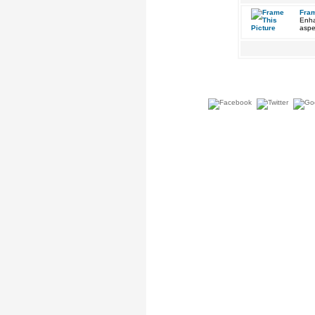
Fram
Enha
aspe