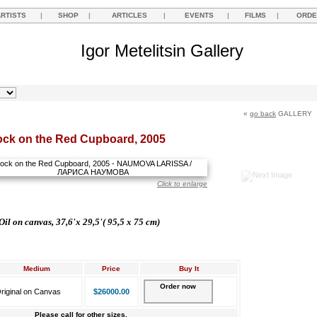
ARTISTS
|
SHOP
|
ARTICLES
|
EVENTS
|
FILMS
|
ORDE
Igor Metelitsin Gallery
«
go back
GALLERY
ck on the Red Cupboard, 2005
Click to enlarge
Oil on canvas, 37,6'x 29,5'( 95,5 x 75 cm)
Medium
Price
Buy It
Order now
riginal on Canvas
$26000.00
Please call for other sizes.