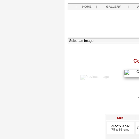
|
HOME
|
GALLERY
|
Co
Size
29.5" x 37.6"
O
75 x 96 cm.