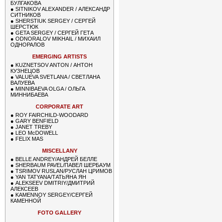
БУЛГАКОВА
●
SITNIKOV ALEXANDER / АЛЕКСАНДР
СИТНИКОВ
●
SHERSTIUK SERGEY / СЕРГЕЙ
ШЕРСТЮК
●
GETA SERGEY / СЕРГЕЙ ГЕТА
●
ODNORALOV MIKHAIL / МИХАИЛ
ОДНОРАЛОВ
EMERGING ARTISTS
●
KUZNETSOV ANTON / АНТОН
КУЗНЕЦОВ
●
VALUEVA SVETLANA / СВЕТЛАНА
ВАЛУЕВА
●
MINNIBAEVA OLGA / ОЛЬГА
МИННИБАЕВА
CORPORATE ART
●
ROY FAIRCHILD-WOODARD
●
GARY BENFIELD
●
JANET TREBY
●
LEO McDOWELL
●
FELIX MAS
MISCELLANY
●
BELLE ANDREY/АНДРЕЙ БЕЛЛЕ
●
SHERBAUM PAVEL/ПАВЕЛ ШЕРБАУМ
●
TSRIMOV RUSLAN/РУСЛАН ЦРИМОВ
●
YAN TATYANA/ТАТЬЯНА ЯН
●
ALEKSEEV DMITRIY/ДМИТРИЙ
АЛЕКСЕЕВ
●
KAMENNOY SERGEY/СЕРГЕЙ
КАМЕННОЙ
FOTO GALLERY