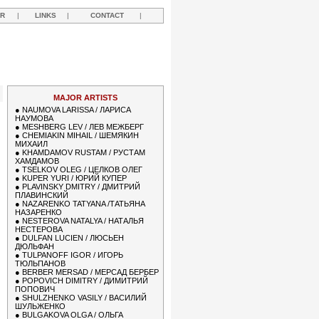
R
|
LINKS
|
CONTACT
|
MAJOR ARTISTS
●
NAUMOVA LARISSA / ЛАРИСА
НАУМОВА
●
MESHBERG LEV / ЛЕВ МЕЖБЕРГ
●
CHEMIAKIN MIHAIL / ШЕМЯКИН
МИХАИЛ
●
KHAMDAMOV RUSTAM / РУСТАМ
ХАМДАМОВ
●
TSELKOV OLEG / ЦЕЛКОВ ОЛЕГ
●
KUPER YURI / ЮРИЙ КУПЕР
●
PLAVINSKY DMITRY / ДМИТРИЙ
ПЛАВИНСКИЙ
●
NAZARENKO TATYANA /ТАТЬЯНА
НАЗАРЕНКО
●
NESTEROVA NATALYA / НАТАЛЬЯ
НЕСТЕРОВА
●
DULFAN LUCIEN / ЛЮСЬЕН
ДЮЛЬФАН
●
TULPANOFF IGOR / ИГОРЬ
ТЮЛЬПАНОВ
●
BERBER MERSAD / МЕРСАД БЕРБЕР
●
POPOVICH DIMITRY / ДИМИТРИЙ
ПОПОВИЧ
●
SHULZHENKO VASILY / ВАСИЛИЙ
ШУЛЬЖЕНКО
●
BULGAKOVA OLGA / ОЛЬГА