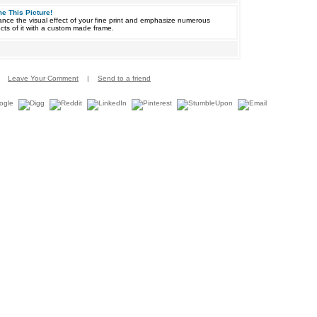
e This Picture!
nce the visual effect of your fine print and emphasize numerous
cts of it with a custom made frame.
Leave Your Comment
|
Send to a friend