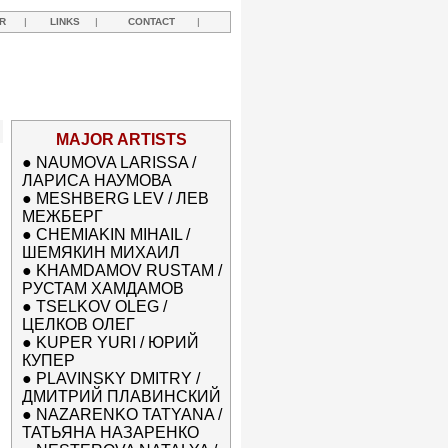
R
|
LINKS
|
CONTACT
|
MAJOR ARTISTS
●
NAUMOVA LARISSA /
ЛАРИСА НАУМОВА
●
MESHBERG LEV / ЛЕВ
МЕЖБЕРГ
●
CHEMIAKIN MIHAIL /
ШЕМЯКИН МИХАИЛ
●
KHAMDAMOV RUSTAM /
РУСТАМ ХАМДАМОВ
●
TSELKOV OLEG /
ЦЕЛКОВ ОЛЕГ
●
KUPER YURI / ЮРИЙ
КУПЕР
●
PLAVINSKY DMITRY /
ДМИТРИЙ ПЛАВИНСКИЙ
●
NAZARENKO TATYANA /
ТАТЬЯНА НАЗАРЕНКО