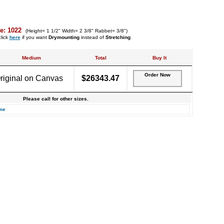
e: 1022
(Height= 1 1/2" Width= 2 3/8" Rabbet= 3/8")
lick
here
if you want
Drymounting
instead of
Stretching
Medium
Total
Buy It
Order Now
riginal on Canvas
$26343.47
Please call for other sizes.
me