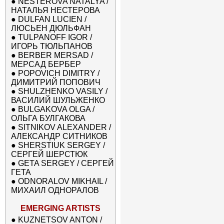
●
NESTEROVA NATALYA /
НАТАЛЬЯ НЕСТЕРОВА
●
DULFAN LUCIEN /
ЛЮСЬЕН ДЮЛЬФАН
●
TULPANOFF IGOR /
ИГОРЬ ТЮЛЬПАНОВ
●
BERBER MERSAD /
МЕРСАД БЕРБЕР
●
POPOVICH DIMITRY /
ДИМИТРИЙ ПОПОВИЧ
●
SHULZHENKO VASILY /
ВАСИЛИЙ ШУЛЬЖЕНКО
●
BULGAKOVA OLGA /
ОЛЬГА БУЛГАКОВА
●
SITNIKOV ALEXANDER /
АЛЕКСАНДР СИТНИКОВ
●
SHERSTIUK SERGEY /
СЕРГЕЙ ШЕРСТЮК
●
GETA SERGEY / СЕРГЕЙ
ГЕТА
●
ODNORALOV MIKHAIL /
МИХАИЛ ОДНОРАЛОВ
EMERGING ARTISTS
●
KUZNETSOV ANTON /