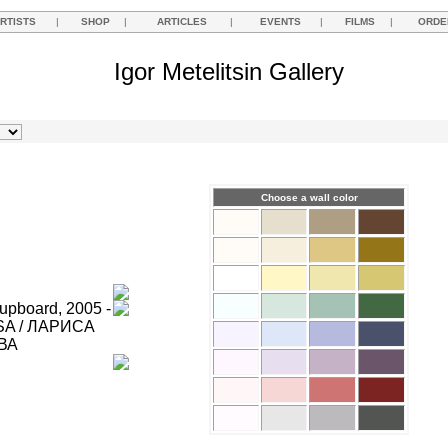
RTISTS
|
SHOP
|
ARTICLES
|
EVENTS
|
FILMS
|
ORDE
Igor Metelitsin Gallery
Choose a wall color