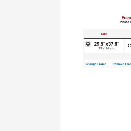
Fram
Please c
Size
29.5"x37.6"
O
75 x 96 cm.
Change Frame
Remove Fra