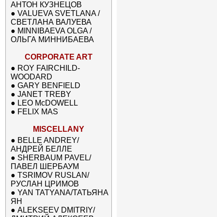
АНТОН КУЗНЕЦОВ
●
VALUEVA SVETLANA /
СВЕТЛАНА ВАЛУЕВА
●
MINNIBAEVA OLGA /
ОЛЬГА МИННИБАЕВА
CORPORATE ART
●
ROY FAIRCHILD-
WOODARD
●
GARY BENFIELD
●
JANET TREBY
●
LEO McDOWELL
●
FELIX MAS
MISCELLANY
●
BELLE ANDREY/
АНДРЕЙ БЕЛЛЕ
●
SHERBAUM PAVEL/
ПАВЕЛ ШЕРБАУМ
●
TSRIMOV RUSLAN/
РУСЛАН ЦРИМОВ
●
YAN TATYANA/ТАТЬЯНА
ЯН
●
ALEKSEEV DMITRIY/