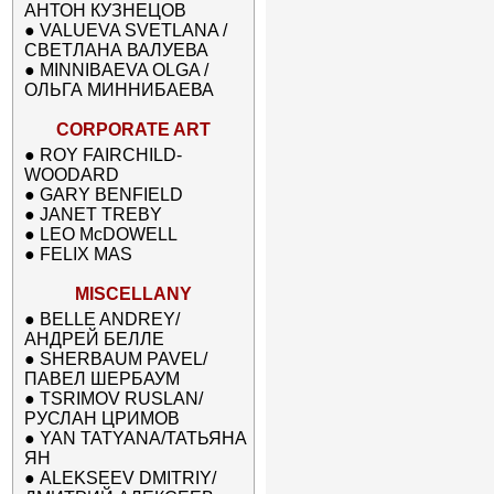
АНТОН КУЗНЕЦОВ
●
VALUEVA SVETLANA /
СВЕТЛАНА ВАЛУЕВА
●
MINNIBAEVA OLGA /
ОЛЬГА МИННИБАЕВА
CORPORATE ART
●
ROY FAIRCHILD-
WOODARD
●
GARY BENFIELD
●
JANET TREBY
●
LEO McDOWELL
●
FELIX MAS
MISCELLANY
●
BELLE ANDREY/
АНДРЕЙ БЕЛЛЕ
●
SHERBAUM PAVEL/
ПАВЕЛ ШЕРБАУМ
●
TSRIMOV RUSLAN/
РУСЛАН ЦРИМОВ
●
YAN TATYANA/ТАТЬЯНА
ЯН
●
ALEKSEEV DMITRIY/