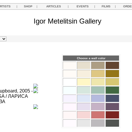
RTISTS
|
SHOP
|
ARTICLES
|
EVENTS
|
FILMS
|
ORDE
Igor Metelitsin Gallery
Choose a wall color