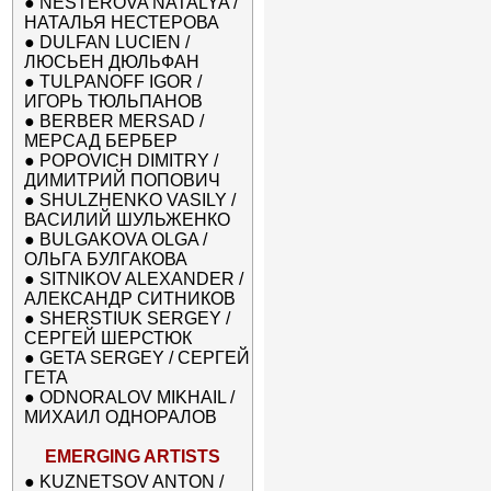
●
NESTEROVA NATALYA /
НАТАЛЬЯ НЕСТЕРОВА
●
DULFAN LUCIEN /
ЛЮСЬЕН ДЮЛЬФАН
●
TULPANOFF IGOR /
ИГОРЬ ТЮЛЬПАНОВ
●
BERBER MERSAD /
МЕРСАД БЕРБЕР
●
POPOVICH DIMITRY /
ДИМИТРИЙ ПОПОВИЧ
●
SHULZHENKO VASILY /
ВАСИЛИЙ ШУЛЬЖЕНКО
●
BULGAKOVA OLGA /
ОЛЬГА БУЛГАКОВА
●
SITNIKOV ALEXANDER /
АЛЕКСАНДР СИТНИКОВ
●
SHERSTIUK SERGEY /
СЕРГЕЙ ШЕРСТЮК
●
GETA SERGEY / СЕРГЕЙ
ГЕТА
●
ODNORALOV MIKHAIL /
МИХАИЛ ОДНОРАЛОВ
EMERGING ARTISTS
●
KUZNETSOV ANTON /