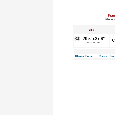
Fra
Please c
Size
29.5"x37.6"
O
75 x 96 cm.
Change Frame
Remove Fra