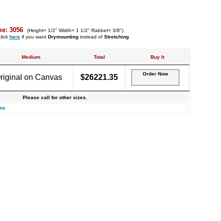
me: 3056
(Height= 1/2" Width= 1 1/2" Rabbet= 3/8")
lick
here
if you want
Drymounting
instead of
Stretching
Medium
Total
Buy It
Order Now
riginal on Canvas
$26221.35
Please call for other sizes.
me