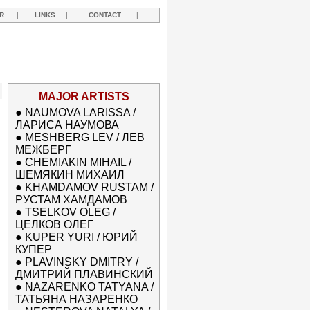
R
|
LINKS
|
CONTACT
|
MAJOR ARTISTS
●
NAUMOVA LARISSA /
ЛАРИСА НАУМОВА
●
MESHBERG LEV / ЛЕВ
МЕЖБЕРГ
●
CHEMIAKIN MIHAIL /
ШЕМЯКИН МИХАИЛ
●
KHAMDAMOV RUSTAM /
РУСТАМ ХАМДАМОВ
●
TSELKOV OLEG /
ЦЕЛКОВ ОЛЕГ
●
KUPER YURI / ЮРИЙ
КУПЕР
●
PLAVINSKY DMITRY /
ДМИТРИЙ ПЛАВИНСКИЙ
●
NAZARENKO TATYANA /
ТАТЬЯНА НАЗАРЕНКО