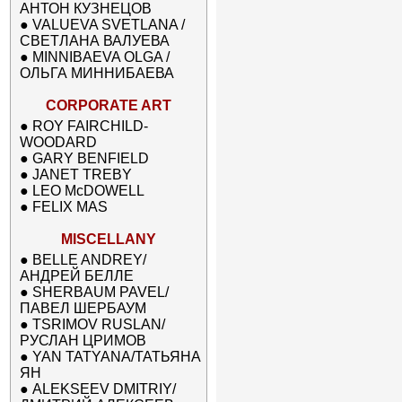
АНТОН КУЗНЕЦОВ
●
VALUEVA SVETLANA /
СВЕТЛАНА ВАЛУЕВА
●
MINNIBAEVA OLGA /
ОЛЬГА МИННИБАЕВА
CORPORATE ART
●
ROY FAIRCHILD-
WOODARD
●
GARY BENFIELD
●
JANET TREBY
●
LEO McDOWELL
●
FELIX MAS
MISCELLANY
●
BELLE ANDREY/
АНДРЕЙ БЕЛЛЕ
●
SHERBAUM PAVEL/
ПАВЕЛ ШЕРБАУМ
●
TSRIMOV RUSLAN/
РУСЛАН ЦРИМОВ
●
YAN TATYANA/ТАТЬЯНА
ЯН
●
ALEKSEEV DMITRIY/