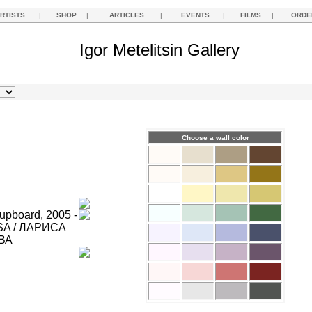
RTISTS
|
SHOP
|
ARTICLES
|
EVENTS
|
FILMS
|
ORDE
Igor Metelitsin Gallery
Choose a wall color