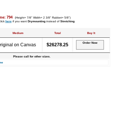
me: 794
(Height= 7/8" Width= 2 3/8" Rabbet= 5/8")
lick
here
if you want
Drymounting
instead of
Stretching
Medium
Total
Buy It
Order Now
riginal on Canvas
$26278.25
Please call for other sizes.
me