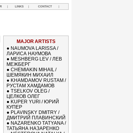
R
|
LINKS
|
CONTACT
|
MAJOR ARTISTS
●
NAUMOVA LARISSA /
ЛАРИСА НАУМОВА
●
MESHBERG LEV / ЛЕВ
МЕЖБЕРГ
●
CHEMIAKIN MIHAIL /
ШЕМЯКИН МИХАИЛ
●
KHAMDAMOV RUSTAM /
РУСТАМ ХАМДАМОВ
●
TSELKOV OLEG /
ЦЕЛКОВ ОЛЕГ
●
KUPER YURI / ЮРИЙ
КУПЕР
●
PLAVINSKY DMITRY /
ДМИТРИЙ ПЛАВИНСКИЙ
●
NAZARENKO TATYANA /
ТАТЬЯНА НАЗАРЕНКО