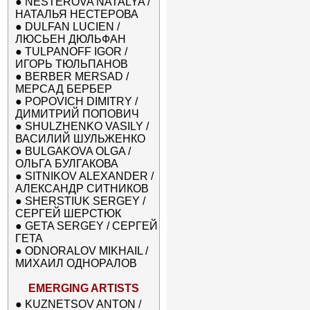
●
NESTEROVA NATALYA /
НАТАЛЬЯ НЕСТЕРОВА
●
DULFAN LUCIEN /
ЛЮСЬЕН ДЮЛЬФАН
●
TULPANOFF IGOR /
ИГОРЬ ТЮЛЬПАНОВ
●
BERBER MERSAD /
МЕРСАД БЕРБЕР
●
POPOVICH DIMITRY /
ДИМИТРИЙ ПОПОВИЧ
●
SHULZHENKO VASILY /
ВАСИЛИЙ ШУЛЬЖЕНКО
●
BULGAKOVA OLGA /
ОЛЬГА БУЛГАКОВА
●
SITNIKOV ALEXANDER /
АЛЕКСАНДР СИТНИКОВ
●
SHERSTIUK SERGEY /
СЕРГЕЙ ШЕРСТЮК
●
GETA SERGEY / СЕРГЕЙ
ГЕТА
●
ODNORALOV MIKHAIL /
МИХАИЛ ОДНОРАЛОВ
EMERGING ARTISTS
●
KUZNETSOV ANTON /