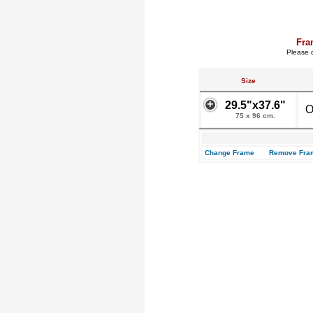
Fra
Please c
Size
29.5"x37.6"
O
75 x 96 cm.
Change Frame
Remove Fra