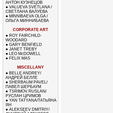
АНТОН КУЗНЕЦОВ
●
VALUEVA SVETLANA /
СВЕТЛАНА ВАЛУЕВА
●
MINNIBAEVA OLGA /
ОЛЬГА МИННИБАЕВА
CORPORATE ART
●
ROY FAIRCHILD-
WOODARD
●
GARY BENFIELD
●
JANET TREBY
●
LEO McDOWELL
●
FELIX MAS
MISCELLANY
●
BELLE ANDREY/
АНДРЕЙ БЕЛЛЕ
●
SHERBAUM PAVEL/
ПАВЕЛ ШЕРБАУМ
●
TSRIMOV RUSLAN/
РУСЛАН ЦРИМОВ
●
YAN TATYANA/ТАТЬЯНА
ЯН
●
ALEKSEEV DMITRIY/