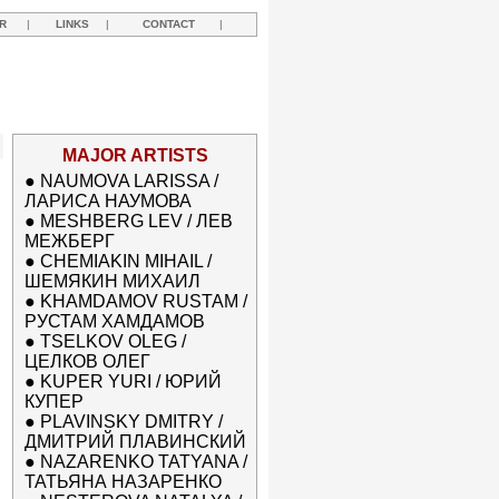
R
|
LINKS
|
CONTACT
|
MAJOR ARTISTS
●
NAUMOVA LARISSA /
ЛАРИСА НАУМОВА
●
MESHBERG LEV / ЛЕВ
МЕЖБЕРГ
●
CHEMIAKIN MIHAIL /
ШЕМЯКИН МИХАИЛ
●
KHAMDAMOV RUSTAM /
РУСТАМ ХАМДАМОВ
●
TSELKOV OLEG /
ЦЕЛКОВ ОЛЕГ
●
KUPER YURI / ЮРИЙ
КУПЕР
●
PLAVINSKY DMITRY /
ДМИТРИЙ ПЛАВИНСКИЙ
●
NAZARENKO TATYANA /
ТАТЬЯНА НАЗАРЕНКО