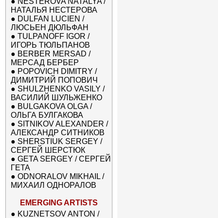
●
NESTEROVA NATALYA /
НАТАЛЬЯ НЕСТЕРОВА
●
DULFAN LUCIEN /
ЛЮСЬЕН ДЮЛЬФАН
●
TULPANOFF IGOR /
ИГОРЬ ТЮЛЬПАНОВ
●
BERBER MERSAD /
МЕРСАД БЕРБЕР
●
POPOVICH DIMITRY /
ДИМИТРИЙ ПОПОВИЧ
●
SHULZHENKO VASILY /
ВАСИЛИЙ ШУЛЬЖЕНКО
●
BULGAKOVA OLGA /
ОЛЬГА БУЛГАКОВА
●
SITNIKOV ALEXANDER /
АЛЕКСАНДР СИТНИКОВ
●
SHERSTIUK SERGEY /
СЕРГЕЙ ШЕРСТЮК
●
GETA SERGEY / СЕРГЕЙ
ГЕТА
●
ODNORALOV MIKHAIL /
МИХАИЛ ОДНОРАЛОВ
EMERGING ARTISTS
●
KUZNETSOV ANTON /