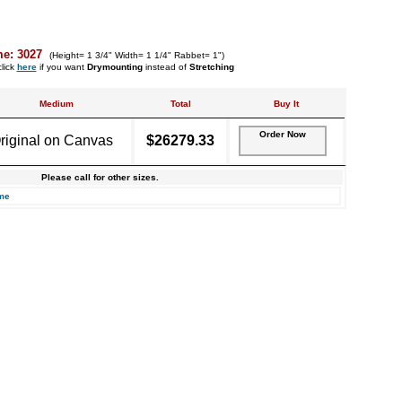
me: 3027
(Height= 1 3/4" Width= 1 1/4" Rabbet= 1")
lick
here
if you want
Drymounting
instead of
Stretching
Medium
Total
Buy It
Order Now
riginal on Canvas
$26279.33
Please call for other sizes.
me