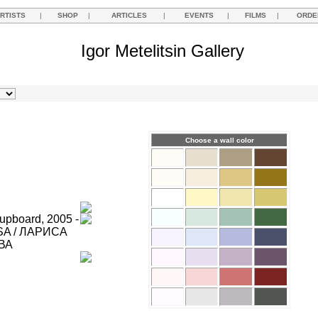
RTISTS
|
SHOP
|
ARTICLES
|
EVENTS
|
FILMS
|
ORDE
Igor Metelitsin Gallery
Choose a wall color