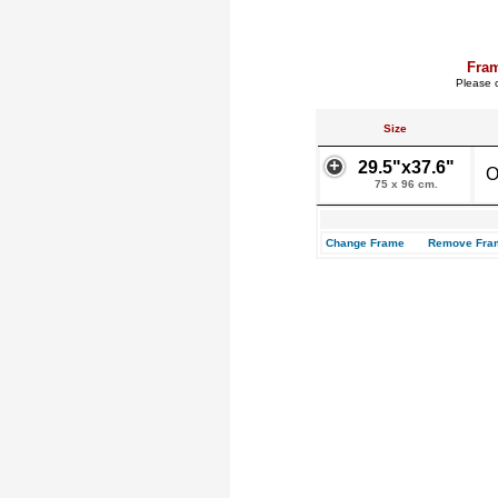
Fra
Please c
Size
29.5"x37.6"
O
75 x 96 cm.
Change Frame
Remove Fra