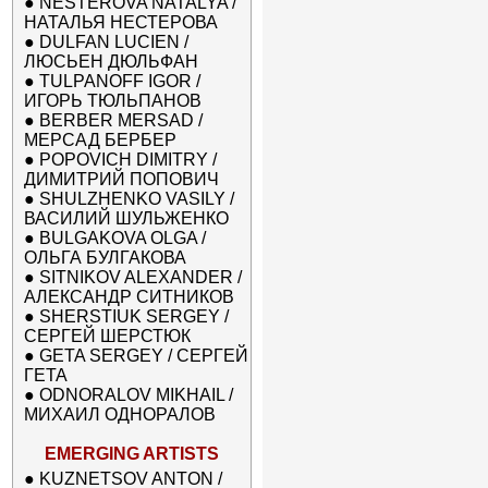
●
NESTEROVA NATALYA /
НАТАЛЬЯ НЕСТЕРОВА
●
DULFAN LUCIEN /
ЛЮСЬЕН ДЮЛЬФАН
●
TULPANOFF IGOR /
ИГОРЬ ТЮЛЬПАНОВ
●
BERBER MERSAD /
МЕРСАД БЕРБЕР
●
POPOVICH DIMITRY /
ДИМИТРИЙ ПОПОВИЧ
●
SHULZHENKO VASILY /
ВАСИЛИЙ ШУЛЬЖЕНКО
●
BULGAKOVA OLGA /
ОЛЬГА БУЛГАКОВА
●
SITNIKOV ALEXANDER /
АЛЕКСАНДР СИТНИКОВ
●
SHERSTIUK SERGEY /
СЕРГЕЙ ШЕРСТЮК
●
GETA SERGEY / СЕРГЕЙ
ГЕТА
●
ODNORALOV MIKHAIL /
МИХАИЛ ОДНОРАЛОВ
EMERGING ARTISTS
●
KUZNETSOV ANTON /