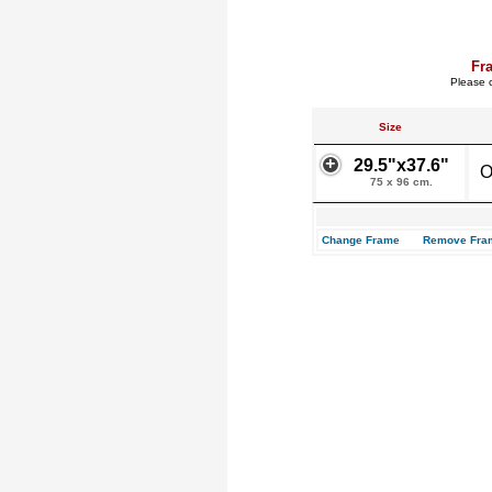
Fr
Please c
Size
29.5"x37.6"
O
75 x 96 cm.
Change Frame
Remove Fra