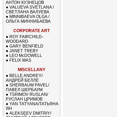
АНТОН КУЗНЕЦОВ
●
VALUEVA SVETLANA /
СВЕТЛАНА ВАЛУЕВА
●
MINNIBAEVA OLGA /
ОЛЬГА МИННИБАЕВА
CORPORATE ART
●
ROY FAIRCHILD-
WOODARD
●
GARY BENFIELD
●
JANET TREBY
●
LEO McDOWELL
●
FELIX MAS
MISCELLANY
●
BELLE ANDREY/
АНДРЕЙ БЕЛЛЕ
●
SHERBAUM PAVEL/
ПАВЕЛ ШЕРБАУМ
●
TSRIMOV RUSLAN/
РУСЛАН ЦРИМОВ
●
YAN TATYANA/ТАТЬЯНА
ЯН
●
ALEKSEEV DMITRIY/