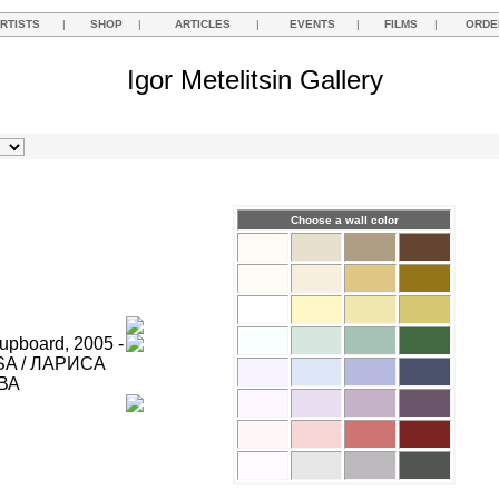
RTISTS
|
SHOP
|
ARTICLES
|
EVENTS
|
FILMS
|
ORDE
Igor Metelitsin Gallery
Choose a wall color