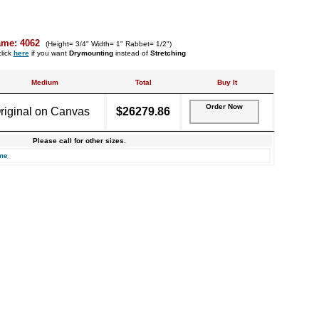
ame: 4062
(Height= 3/4" Width= 1" Rabbet= 1/2")
lick
here
if you want
Drymounting
instead of
Stretching
Medium
Total
Buy It
Order Now
riginal on Canvas
$26279.86
Please call for other sizes.
me