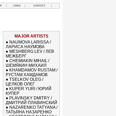
R
|
LINKS
|
CONTACT
|
MAJOR ARTISTS
●
NAUMOVA LARISSA /
ЛАРИСА НАУМОВА
●
MESHBERG LEV / ЛЕВ
МЕЖБЕРГ
●
CHEMIAKIN MIHAIL /
ШЕМЯКИН МИХАИЛ
●
KHAMDAMOV RUSTAM /
РУСТАМ ХАМДАМОВ
●
TSELKOV OLEG /
ЦЕЛКОВ ОЛЕГ
●
KUPER YURI / ЮРИЙ
КУПЕР
●
PLAVINSKY DMITRY /
ДМИТРИЙ ПЛАВИНСКИЙ
●
NAZARENKO TATYANA /
ТАТЬЯНА НАЗАРЕНКО