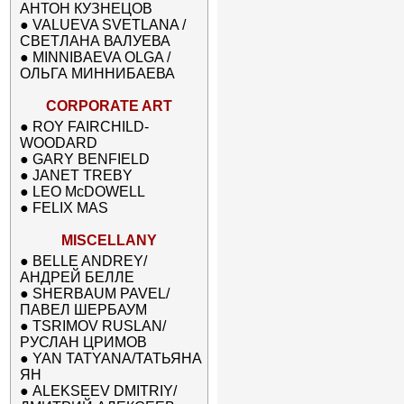
АНТОН КУЗНЕЦОВ
●
VALUEVA SVETLANA /
СВЕТЛАНА ВАЛУЕВА
●
MINNIBAEVA OLGA /
ОЛЬГА МИННИБАЕВА
CORPORATE ART
●
ROY FAIRCHILD-
WOODARD
●
GARY BENFIELD
●
JANET TREBY
●
LEO McDOWELL
●
FELIX MAS
MISCELLANY
●
BELLE ANDREY/
АНДРЕЙ БЕЛЛЕ
●
SHERBAUM PAVEL/
ПАВЕЛ ШЕРБАУМ
●
TSRIMOV RUSLAN/
РУСЛАН ЦРИМОВ
●
YAN TATYANA/ТАТЬЯНА
ЯН
●
ALEKSEEV DMITRIY/