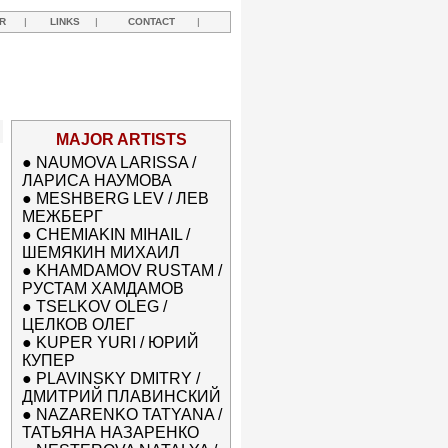
R
|
LINKS
|
CONTACT
|
MAJOR ARTISTS
●
NAUMOVA LARISSA /
ЛАРИСА НАУМОВА
●
MESHBERG LEV / ЛЕВ
МЕЖБЕРГ
●
CHEMIAKIN MIHAIL /
ШЕМЯКИН МИХАИЛ
●
KHAMDAMOV RUSTAM /
РУСТАМ ХАМДАМОВ
●
TSELKOV OLEG /
ЦЕЛКОВ ОЛЕГ
●
KUPER YURI / ЮРИЙ
КУПЕР
●
PLAVINSKY DMITRY /
ДМИТРИЙ ПЛАВИНСКИЙ
●
NAZARENKO TATYANA /
ТАТЬЯНА НАЗАРЕНКО