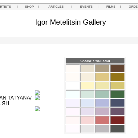
RTISTS
|
SHOP
|
ARTICLES
|
EVENTS
|
FILMS
|
ORDE
Igor Metelitsin Gallery
Choose a wall color