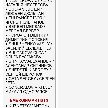
●
NESTEROVA NATALYA /
НАТАЛЬЯ НЕСТЕРОВА
●
DULFAN LUCIEN /
ЛЮСЬЕН ДЮЛЬФАН
●
TULPANOFF IGOR /
ИГОРЬ ТЮЛЬПАНОВ
●
BERBER MERSAD /
МЕРСАД БЕРБЕР
●
POPOVICH DIMITRY /
ДИМИТРИЙ ПОПОВИЧ
●
SHULZHENKO VASILY /
ВАСИЛИЙ ШУЛЬЖЕНКО
●
BULGAKOVA OLGA /
ОЛЬГА БУЛГАКОВА
●
SITNIKOV ALEXANDER /
АЛЕКСАНДР СИТНИКОВ
●
SHERSTIUK SERGEY /
СЕРГЕЙ ШЕРСТЮК
●
GETA SERGEY / СЕРГЕЙ
ГЕТА
●
ODNORALOV MIKHAIL /
МИХАИЛ ОДНОРАЛОВ
EMERGING ARTISTS
●
KUZNETSOV ANTON /