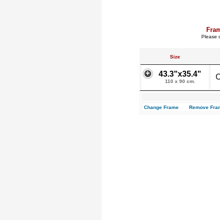
Fra
Please c
Size
43.3"x35.4"
O
110 x 90 cm.
Change Frame
Remove Fra