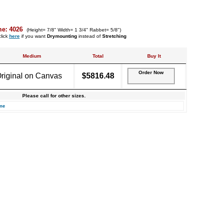
me: 4026
(Height= 7/8" Width= 1 3/4" Rabbet= 5/8")
lick
here
if you want
Drymounting
instead of
Stretching
Medium
Total
Buy It
Order Now
riginal on Canvas
$5816.48
Please call for other sizes.
me