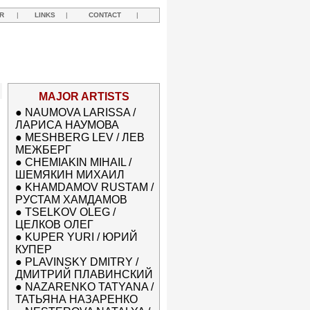
R
|
LINKS
|
CONTACT
|
MAJOR ARTISTS
●
NAUMOVA LARISSA /
ЛАРИСА НАУМОВА
●
MESHBERG LEV / ЛЕВ
МЕЖБЕРГ
●
CHEMIAKIN MIHAIL /
ШЕМЯКИН МИХАИЛ
●
KHAMDAMOV RUSTAM /
РУСТАМ ХАМДАМОВ
●
TSELKOV OLEG /
ЦЕЛКОВ ОЛЕГ
●
KUPER YURI / ЮРИЙ
КУПЕР
●
PLAVINSKY DMITRY /
ДМИТРИЙ ПЛАВИНСКИЙ
●
NAZARENKO TATYANA /
ТАТЬЯНА НАЗАРЕНКО