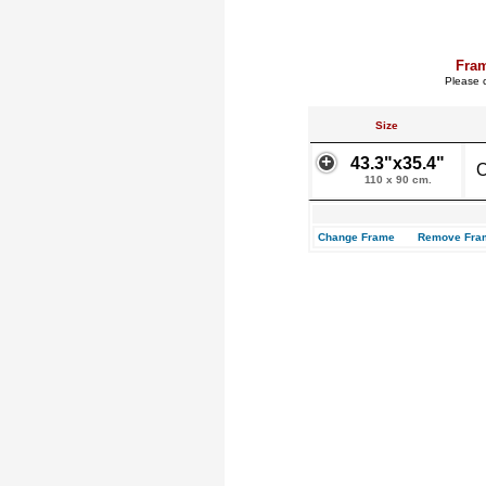
Fra
Please c
Size
43.3"x35.4"
O
110 x 90 cm.
Change Frame
Remove Fra