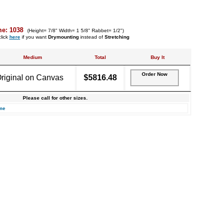
me: 1038
(Height= 7/8" Width= 1 5/8" Rabbet= 1/2")
lick
here
if you want
Drymounting
instead of
Stretching
Medium
Total
Buy It
Order Now
riginal on Canvas
$5816.48
Please call for other sizes.
me