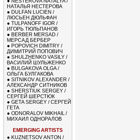
●
NESTEROVA NATALYA /
НАТАЛЬЯ НЕСТЕРОВА
●
DULFAN LUCIEN /
ЛЮСЬЕН ДЮЛЬФАН
●
TULPANOFF IGOR /
ИГОРЬ ТЮЛЬПАНОВ
●
BERBER MERSAD /
МЕРСАД БЕРБЕР
●
POPOVICH DIMITRY /
ДИМИТРИЙ ПОПОВИЧ
●
SHULZHENKO VASILY /
ВАСИЛИЙ ШУЛЬЖЕНКО
●
BULGAKOVA OLGA /
ОЛЬГА БУЛГАКОВА
●
SITNIKOV ALEXANDER /
АЛЕКСАНДР СИТНИКОВ
●
SHERSTIUK SERGEY /
СЕРГЕЙ ШЕРСТЮК
●
GETA SERGEY / СЕРГЕЙ
ГЕТА
●
ODNORALOV MIKHAIL /
МИХАИЛ ОДНОРАЛОВ
EMERGING ARTISTS
●
KUZNETSOV ANTON /