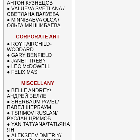
АНТОН КУЗНЕЦОВ
●
VALUEVA SVETLANA /
СВЕТЛАНА ВАЛУЕВА
●
MINNIBAEVA OLGA /
ОЛЬГА МИННИБАЕВА
CORPORATE ART
●
ROY FAIRCHILD-
WOODARD
●
GARY BENFIELD
●
JANET TREBY
●
LEO McDOWELL
●
FELIX MAS
MISCELLANY
●
BELLE ANDREY/
АНДРЕЙ БЕЛЛЕ
●
SHERBAUM PAVEL/
ПАВЕЛ ШЕРБАУМ
●
TSRIMOV RUSLAN/
РУСЛАН ЦРИМОВ
●
YAN TATYANA/ТАТЬЯНА
ЯН
●
ALEKSEEV DMITRIY/