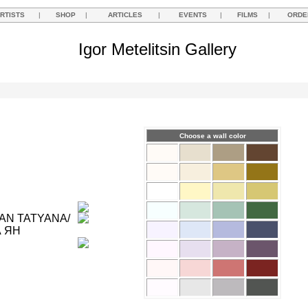
RTISTS
|
SHOP
|
ARTICLES
|
EVENTS
|
FILMS
|
ORDE
Igor Metelitsin Gallery
Choose a wall color