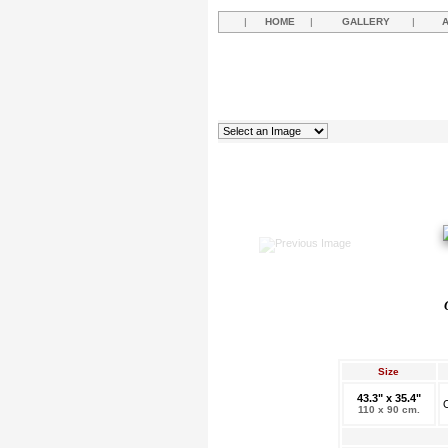
|
HOME
|
GALLERY
|
Size
43.3" x 35.4"
O
110 x 90 cm.