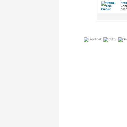
Fram
Enha
aspe