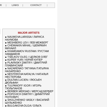
R
|
LINKS
|
CONTACT
|
MAJOR ARTISTS
●
NAUMOVA LARISSA / ЛАРИСА
НАУМОВА
●
MESHBERG LEV / ЛЕВ МЕЖБЕРГ
●
CHEMIAKIN MIHAIL / ШЕМЯКИН
МИХАИЛ
●
KHAMDAMOV RUSTAM / РУСТАМ
ХАМДАМОВ
●
TSELKOV OLEG / ЦЕЛКОВ ОЛЕГ
●
KUPER YURI / ЮРИЙ КУПЕР
●
PLAVINSKY DMITRY / ДМИТРИЙ
ПЛАВИНСКИЙ
●
NAZARENKO TATYANA /ТАТЬЯНА
НАЗАРЕНКО
●
NESTEROVA NATALYA / НАТАЛЬЯ
НЕСТЕРОВА
●
DULFAN LUCIEN / ЛЮСЬЕН
ДЮЛЬФАН
●
TULPANOFF IGOR / ИГОРЬ
ТЮЛЬПАНОВ
●
BERBER MERSAD / МЕРСАД БЕРБЕР
●
POPOVICH DIMITRY / ДИМИТРИЙ
ПОПОВИЧ
●
SHULZHENKO VASILY / ВАСИЛИЙ
ШУЛЬЖЕНКО
●
BULGAKOVA OLGA / ОЛЬГА