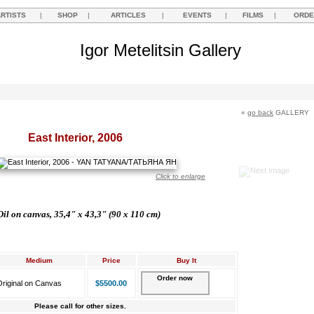
ARTISTS
|
SHOP
|
ARTICLES
|
EVENTS
|
FILMS
|
ORDE
Igor Metelitsin Gallery
«
go back
GALLERY
East Interior, 2006
Click to enlarge
Oil on canvas, 35,4" x 43,3" (90 х 110 cm)
Medium
Price
Buy It
Order now
riginal on Canvas
$5500.00
Please call for other sizes.