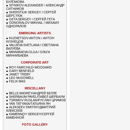
БУЛГАКОВА
●
SITNIKOV ALEXANDER / АЛЕКСАНДР
СИТНИКОВ
●
SHERSTIUK SERGEY / СЕРГЕЙ
ШЕРСТЮК
●
GETA SERGEY / СЕРГЕЙ ГЕТА
●
ODNORALOV MIKHAIL / МИХАИЛ
ОДНОРАЛОВ
EMERGING ARTISTS
●
KUZNETSOV ANTON / АНТОН
КУЗНЕЦОВ
●
VALUEVA SVETLANA / СВЕТЛАНА
ВАЛУЕВА
●
MINNIBAEVA OLGA / ОЛЬГА
МИННИБАЕВА
CORPORATE ART
●
ROY FAIRCHILD-WOODARD
●
GARY BENFIELD
●
JANET TREBY
●
LEO McDOWELL
●
FELIX MAS
MISCELLANY
●
BELLE ANDREY/АНДРЕЙ БЕЛЛЕ
●
SHERBAUM PAVEL/ПАВЕЛ ШЕРБАУМ
●
TSRIMOV RUSLAN/РУСЛАН ЦРИМОВ
●
YAN TATYANA/ТАТЬЯНА ЯН
●
ALEKSEEV DMITRIY/ДМИТРИЙ
АЛЕКСЕЕВ
●
KAMENNOY SERGEY/СЕРГЕЙ
КАМЕННОЙ
FOTO GALLERY