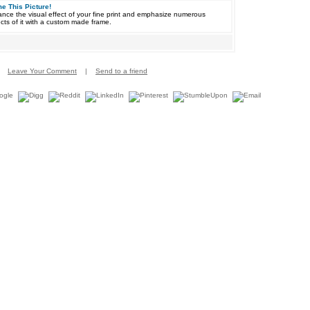
e This Picture!
nce the visual effect of your fine print and emphasize numerous
cts of it with a custom made frame.
Leave Your Comment
|
Send to a friend