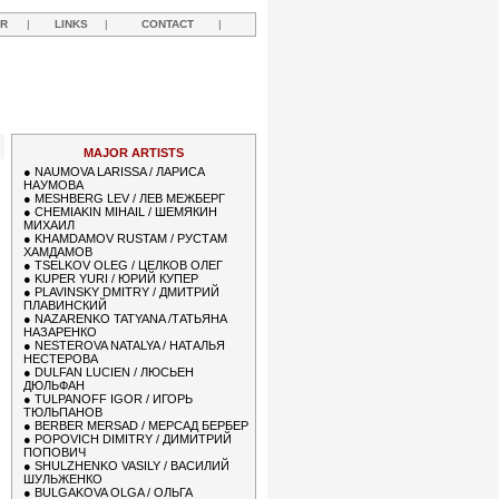
R
|
LINKS
|
CONTACT
|
MAJOR ARTISTS
●
NAUMOVA LARISSA / ЛАРИСА
НАУМОВА
●
MESHBERG LEV / ЛЕВ МЕЖБЕРГ
●
CHEMIAKIN MIHAIL / ШЕМЯКИН
МИХАИЛ
●
KHAMDAMOV RUSTAM / РУСТАМ
ХАМДАМОВ
●
TSELKOV OLEG / ЦЕЛКОВ ОЛЕГ
●
KUPER YURI / ЮРИЙ КУПЕР
●
PLAVINSKY DMITRY / ДМИТРИЙ
ПЛАВИНСКИЙ
●
NAZARENKO TATYANA /ТАТЬЯНА
НАЗАРЕНКО
●
NESTEROVA NATALYA / НАТАЛЬЯ
НЕСТЕРОВА
●
DULFAN LUCIEN / ЛЮСЬЕН
ДЮЛЬФАН
●
TULPANOFF IGOR / ИГОРЬ
ТЮЛЬПАНОВ
●
BERBER MERSAD / МЕРСАД БЕРБЕР
●
POPOVICH DIMITRY / ДИМИТРИЙ
ПОПОВИЧ
●
SHULZHENKO VASILY / ВАСИЛИЙ
ШУЛЬЖЕНКО
●
BULGAKOVA OLGA / ОЛЬГА