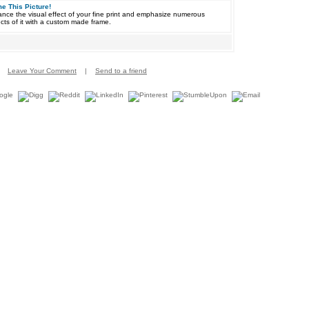
e This Picture!
nce the visual effect of your fine print and emphasize numerous
cts of it with a custom made frame.
Leave Your Comment
|
Send to a friend