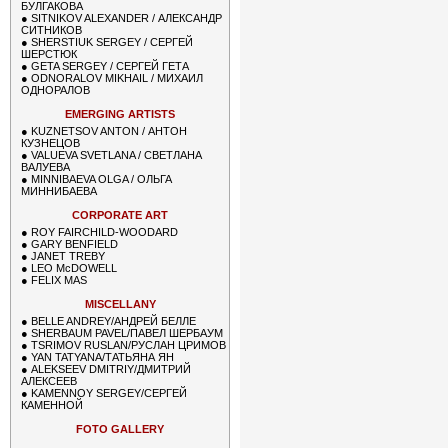
БУЛГАКОВА
●
SITNIKOV ALEXANDER / АЛЕКСАНДР
СИТНИКОВ
●
SHERSTIUK SERGEY / СЕРГЕЙ
ШЕРСТЮК
●
GETA SERGEY / СЕРГЕЙ ГЕТА
●
ODNORALOV MIKHAIL / МИХАИЛ
ОДНОРАЛОВ
EMERGING ARTISTS
●
KUZNETSOV ANTON / АНТОН
КУЗНЕЦОВ
●
VALUEVA SVETLANA / СВЕТЛАНА
ВАЛУЕВА
●
MINNIBAEVA OLGA / ОЛЬГА
МИННИБАЕВА
CORPORATE ART
●
ROY FAIRCHILD-WOODARD
●
GARY BENFIELD
●
JANET TREBY
●
LEO McDOWELL
●
FELIX MAS
MISCELLANY
●
BELLE ANDREY/АНДРЕЙ БЕЛЛЕ
●
SHERBAUM PAVEL/ПАВЕЛ ШЕРБАУМ
●
TSRIMOV RUSLAN/РУСЛАН ЦРИМОВ
●
YAN TATYANA/ТАТЬЯНА ЯН
●
ALEKSEEV DMITRIY/ДМИТРИЙ
АЛЕКСЕЕВ
●
KAMENNOY SERGEY/СЕРГЕЙ
КАМЕННОЙ
FOTO GALLERY