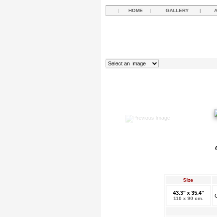
|
HOME
|
GALLERY
|
Size
43.3" x 35.4"
O
110 x 90 cm.