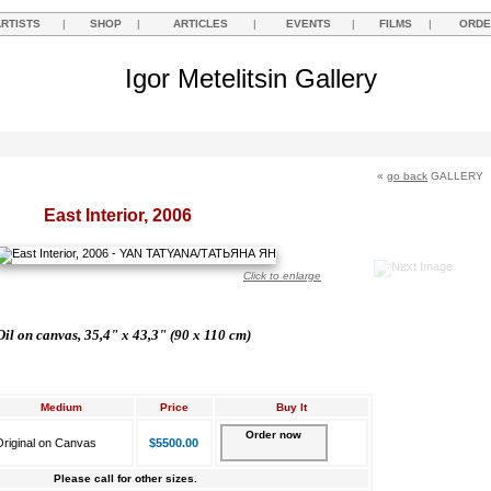
ARTISTS
|
SHOP
|
ARTICLES
|
EVENTS
|
FILMS
|
ORDE
Igor Metelitsin Gallery
«
go back
GALLERY
East Interior, 2006
Click to enlarge
Oil on canvas, 35,4" x 43,3" (90 х 110 cm)
Medium
Price
Buy It
Order now
riginal on Canvas
$5500.00
Please call for other sizes.