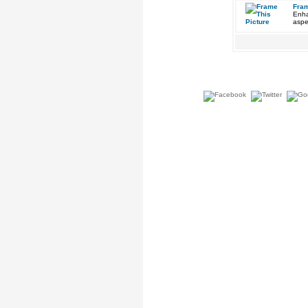
Fram
Enha
aspe