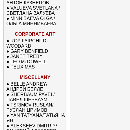
АНТОН КУЗНЕЦОВ
●
VALUEVA SVETLANA /
СВЕТЛАНА ВАЛУЕВА
●
MINNIBAEVA OLGA /
ОЛЬГА МИННИБАЕВА
CORPORATE ART
●
ROY FAIRCHILD-
WOODARD
●
GARY BENFIELD
●
JANET TREBY
●
LEO McDOWELL
●
FELIX MAS
MISCELLANY
●
BELLE ANDREY/
АНДРЕЙ БЕЛЛЕ
●
SHERBAUM PAVEL/
ПАВЕЛ ШЕРБАУМ
●
TSRIMOV RUSLAN/
РУСЛАН ЦРИМОВ
●
YAN TATYANA/ТАТЬЯНА
ЯН
●
ALEKSEEV DMITRIY/