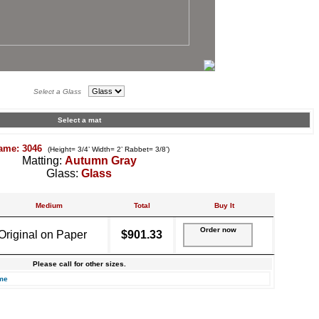
Select a Glass
Select a mat
ame: 3046
(Height= 3/4’ Width= 2’ Rabbet= 3/8’)
Matting:
Autumn Gray
Glass:
Glass
Medium
Total
Buy It
Order now
Original on Paper
$901.33
Please call for other sizes.
me