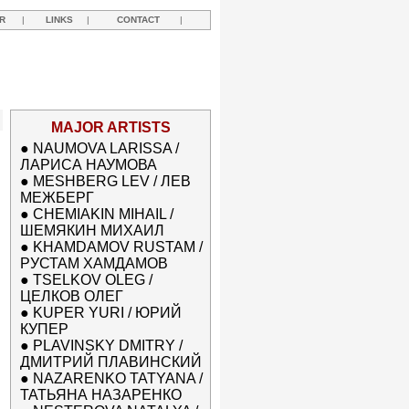
R
|
LINKS
|
CONTACT
|
MAJOR ARTISTS
●
NAUMOVA LARISSA /
ЛАРИСА НАУМОВА
●
MESHBERG LEV / ЛЕВ
МЕЖБЕРГ
●
CHEMIAKIN MIHAIL /
ШЕМЯКИН МИХАИЛ
●
KHAMDAMOV RUSTAM /
РУСТАМ ХАМДАМОВ
●
TSELKOV OLEG /
ЦЕЛКОВ ОЛЕГ
●
KUPER YURI / ЮРИЙ
КУПЕР
●
PLAVINSKY DMITRY /
ДМИТРИЙ ПЛАВИНСКИЙ
●
NAZARENKO TATYANA /
ТАТЬЯНА НАЗАРЕНКО