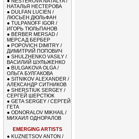
●
NESTEROVA NATALYA /
НАТАЛЬЯ НЕСТЕРОВА
●
DULFAN LUCIEN /
ЛЮСЬЕН ДЮЛЬФАН
●
TULPANOFF IGOR /
ИГОРЬ ТЮЛЬПАНОВ
●
BERBER MERSAD /
МЕРСАД БЕРБЕР
●
POPOVICH DIMITRY /
ДИМИТРИЙ ПОПОВИЧ
●
SHULZHENKO VASILY /
ВАСИЛИЙ ШУЛЬЖЕНКО
●
BULGAKOVA OLGA /
ОЛЬГА БУЛГАКОВА
●
SITNIKOV ALEXANDER /
АЛЕКСАНДР СИТНИКОВ
●
SHERSTIUK SERGEY /
СЕРГЕЙ ШЕРСТЮК
●
GETA SERGEY / СЕРГЕЙ
ГЕТА
●
ODNORALOV MIKHAIL /
МИХАИЛ ОДНОРАЛОВ
EMERGING ARTISTS
●
KUZNETSOV ANTON /