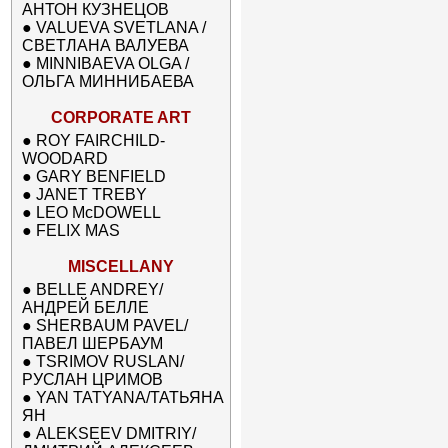
АНТОН КУЗНЕЦОВ
●
VALUEVA SVETLANA /
СВЕТЛАНА ВАЛУЕВА
●
MINNIBAEVA OLGA /
ОЛЬГА МИННИБАЕВА
CORPORATE ART
●
ROY FAIRCHILD-
WOODARD
●
GARY BENFIELD
●
JANET TREBY
●
LEO McDOWELL
●
FELIX MAS
MISCELLANY
●
BELLE ANDREY/
АНДРЕЙ БЕЛЛЕ
●
SHERBAUM PAVEL/
ПАВЕЛ ШЕРБАУМ
●
TSRIMOV RUSLAN/
РУСЛАН ЦРИМОВ
●
YAN TATYANA/ТАТЬЯНА
ЯН
●
ALEKSEEV DMITRIY/