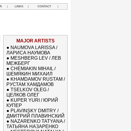
R
|
LINKS
|
CONTACT
|
MAJOR ARTISTS
●
NAUMOVA LARISSA /
ЛАРИСА НАУМОВА
●
MESHBERG LEV / ЛЕВ
МЕЖБЕРГ
●
CHEMIAKIN MIHAIL /
ШЕМЯКИН МИХАИЛ
●
KHAMDAMOV RUSTAM /
РУСТАМ ХАМДАМОВ
●
TSELKOV OLEG /
ЦЕЛКОВ ОЛЕГ
●
KUPER YURI / ЮРИЙ
КУПЕР
●
PLAVINSKY DMITRY /
ДМИТРИЙ ПЛАВИНСКИЙ
●
NAZARENKO TATYANA /
ТАТЬЯНА НАЗАРЕНКО