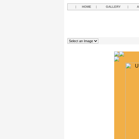
|
HOME
|
GALLERY
|
A