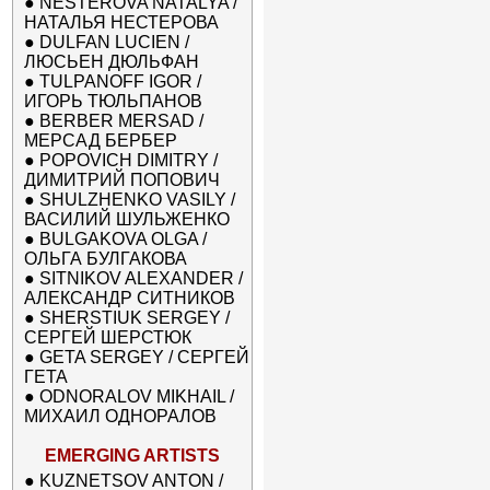
●
NESTEROVA NATALYA /
НАТАЛЬЯ НЕСТЕРОВА
●
DULFAN LUCIEN /
ЛЮСЬЕН ДЮЛЬФАН
●
TULPANOFF IGOR /
ИГОРЬ ТЮЛЬПАНОВ
●
BERBER MERSAD /
МЕРСАД БЕРБЕР
●
POPOVICH DIMITRY /
ДИМИТРИЙ ПОПОВИЧ
●
SHULZHENKO VASILY /
ВАСИЛИЙ ШУЛЬЖЕНКО
●
BULGAKOVA OLGA /
ОЛЬГА БУЛГАКОВА
●
SITNIKOV ALEXANDER /
АЛЕКСАНДР СИТНИКОВ
●
SHERSTIUK SERGEY /
СЕРГЕЙ ШЕРСТЮК
●
GETA SERGEY / СЕРГЕЙ
ГЕТА
●
ODNORALOV MIKHAIL /
МИХАИЛ ОДНОРАЛОВ
EMERGING ARTISTS
●
KUZNETSOV ANTON /