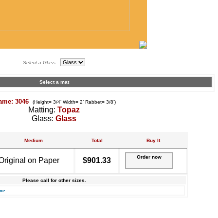
Select a Glass
Select a mat
ame: 3046
(Height= 3/4’ Width= 2’ Rabbet= 3/8’)
Matting:
Topaz
Glass:
Glass
Medium
Total
Buy It
Order now
Original on Paper
$901.33
Please call for other sizes.
me