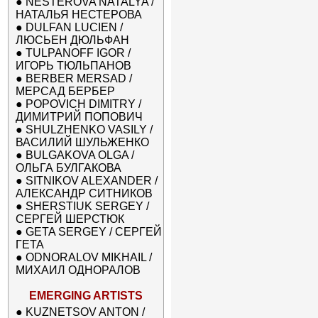
●
NESTEROVA NATALYA /
НАТАЛЬЯ НЕСТЕРОВА
●
DULFAN LUCIEN /
ЛЮСЬЕН ДЮЛЬФАН
●
TULPANOFF IGOR /
ИГОРЬ ТЮЛЬПАНОВ
●
BERBER MERSAD /
МЕРСАД БЕРБЕР
●
POPOVICH DIMITRY /
ДИМИТРИЙ ПОПОВИЧ
●
SHULZHENKO VASILY /
ВАСИЛИЙ ШУЛЬЖЕНКО
●
BULGAKOVA OLGA /
ОЛЬГА БУЛГАКОВА
●
SITNIKOV ALEXANDER /
АЛЕКСАНДР СИТНИКОВ
●
SHERSTIUK SERGEY /
СЕРГЕЙ ШЕРСТЮК
●
GETA SERGEY / СЕРГЕЙ
ГЕТА
●
ODNORALOV MIKHAIL /
МИХАИЛ ОДНОРАЛОВ
EMERGING ARTISTS
●
KUZNETSOV ANTON /