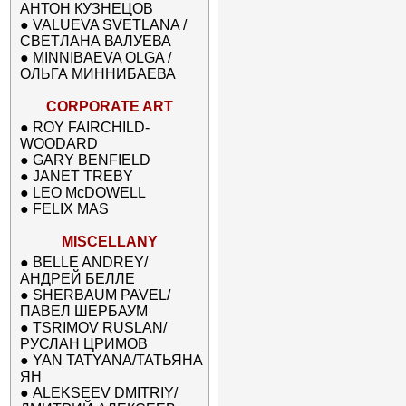
АНТОН КУЗНЕЦОВ
●
VALUEVA SVETLANA /
СВЕТЛАНА ВАЛУЕВА
●
MINNIBAEVA OLGA /
ОЛЬГА МИННИБАЕВА
CORPORATE ART
●
ROY FAIRCHILD-
WOODARD
●
GARY BENFIELD
●
JANET TREBY
●
LEO McDOWELL
●
FELIX MAS
MISCELLANY
●
BELLE ANDREY/
АНДРЕЙ БЕЛЛЕ
●
SHERBAUM PAVEL/
ПАВЕЛ ШЕРБАУМ
●
TSRIMOV RUSLAN/
РУСЛАН ЦРИМОВ
●
YAN TATYANA/ТАТЬЯНА
ЯН
●
ALEKSEEV DMITRIY/