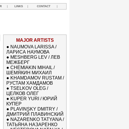
R
|
LINKS
|
CONTACT
|
MAJOR ARTISTS
●
NAUMOVA LARISSA /
ЛАРИСА НАУМОВА
●
MESHBERG LEV / ЛЕВ
МЕЖБЕРГ
●
CHEMIAKIN MIHAIL /
ШЕМЯКИН МИХАИЛ
●
KHAMDAMOV RUSTAM /
РУСТАМ ХАМДАМОВ
●
TSELKOV OLEG /
ЦЕЛКОВ ОЛЕГ
●
KUPER YURI / ЮРИЙ
КУПЕР
●
PLAVINSKY DMITRY /
ДМИТРИЙ ПЛАВИНСКИЙ
●
NAZARENKO TATYANA /
ТАТЬЯНА НАЗАРЕНКО