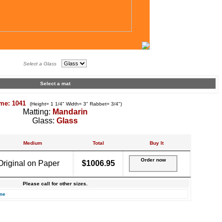
Select a Glass
Select a mat
me: 1041
(Height= 1 1/4" Width= 3" Rabbet= 3/4")
Matting:
Mandarin
Glass:
Glass
Medium
Total
Buy It
Order now
Original on Paper
$1006.95
Please call for other sizes.
me