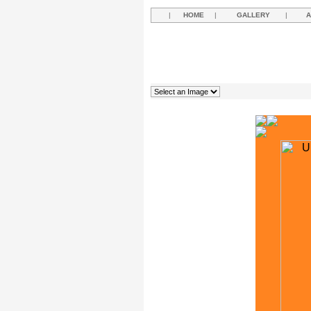
|
HOME
|
GALLERY
|
A