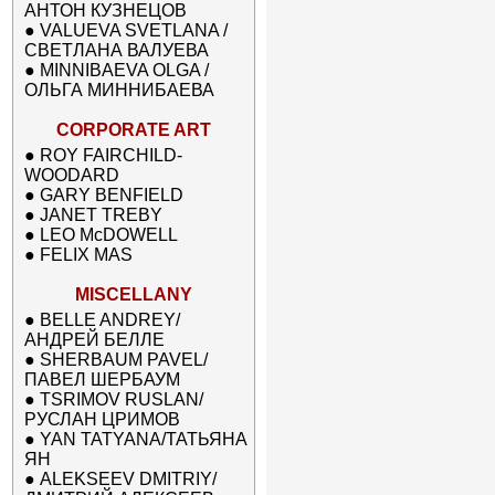
АНТОН КУЗНЕЦОВ
●
VALUEVA SVETLANA /
СВЕТЛАНА ВАЛУЕВА
●
MINNIBAEVA OLGA /
ОЛЬГА МИННИБАЕВА
CORPORATE ART
●
ROY FAIRCHILD-
WOODARD
●
GARY BENFIELD
●
JANET TREBY
●
LEO McDOWELL
●
FELIX MAS
MISCELLANY
●
BELLE ANDREY/
АНДРЕЙ БЕЛЛЕ
●
SHERBAUM PAVEL/
ПАВЕЛ ШЕРБАУМ
●
TSRIMOV RUSLAN/
РУСЛАН ЦРИМОВ
●
YAN TATYANA/ТАТЬЯНА
ЯН
●
ALEKSEEV DMITRIY/