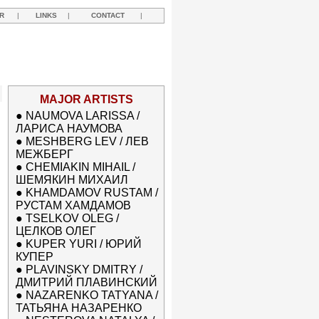
R
|
LINKS
|
CONTACT
|
MAJOR ARTISTS
●
NAUMOVA LARISSA /
ЛАРИСА НАУМОВА
●
MESHBERG LEV / ЛЕВ
МЕЖБЕРГ
●
CHEMIAKIN MIHAIL /
ШЕМЯКИН МИХАИЛ
●
KHAMDAMOV RUSTAM /
РУСТАМ ХАМДАМОВ
●
TSELKOV OLEG /
ЦЕЛКОВ ОЛЕГ
●
KUPER YURI / ЮРИЙ
КУПЕР
●
PLAVINSKY DMITRY /
ДМИТРИЙ ПЛАВИНСКИЙ
●
NAZARENKO TATYANA /
ТАТЬЯНА НАЗАРЕНКО