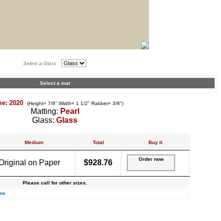
Select a Glass
Select a mat
me: 2020
(Height= 7/8" Width= 1 1/2" Rabbet= 3/8")
Matting:
Pearl
Glass:
Glass
Medium
Total
Buy It
Order now
Original on Paper
$928.76
Please call for other sizes.
me