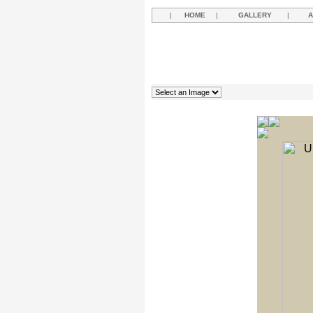
|
HOME
|
GALLERY
|
A