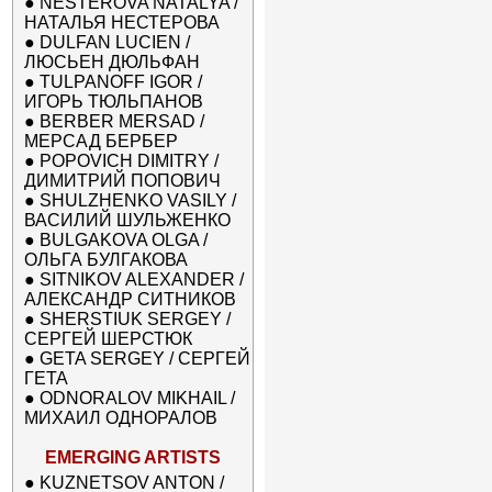
●
NESTEROVA NATALYA /
НАТАЛЬЯ НЕСТЕРОВА
●
DULFAN LUCIEN /
ЛЮСЬЕН ДЮЛЬФАН
●
TULPANOFF IGOR /
ИГОРЬ ТЮЛЬПАНОВ
●
BERBER MERSAD /
МЕРСАД БЕРБЕР
●
POPOVICH DIMITRY /
ДИМИТРИЙ ПОПОВИЧ
●
SHULZHENKO VASILY /
ВАСИЛИЙ ШУЛЬЖЕНКО
●
BULGAKOVA OLGA /
ОЛЬГА БУЛГАКОВА
●
SITNIKOV ALEXANDER /
АЛЕКСАНДР СИТНИКОВ
●
SHERSTIUK SERGEY /
СЕРГЕЙ ШЕРСТЮК
●
GETA SERGEY / СЕРГЕЙ
ГЕТА
●
ODNORALOV MIKHAIL /
МИХАИЛ ОДНОРАЛОВ
EMERGING ARTISTS
●
KUZNETSOV ANTON /