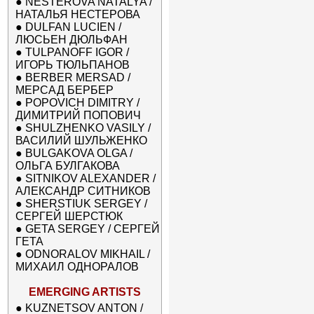
●
NESTEROVA NATALYA /
НАТАЛЬЯ НЕСТЕРОВА
●
DULFAN LUCIEN /
ЛЮСЬЕН ДЮЛЬФАН
●
TULPANOFF IGOR /
ИГОРЬ ТЮЛЬПАНОВ
●
BERBER MERSAD /
МЕРСАД БЕРБЕР
●
POPOVICH DIMITRY /
ДИМИТРИЙ ПОПОВИЧ
●
SHULZHENKO VASILY /
ВАСИЛИЙ ШУЛЬЖЕНКО
●
BULGAKOVA OLGA /
ОЛЬГА БУЛГАКОВА
●
SITNIKOV ALEXANDER /
АЛЕКСАНДР СИТНИКОВ
●
SHERSTIUK SERGEY /
СЕРГЕЙ ШЕРСТЮК
●
GETA SERGEY / СЕРГЕЙ
ГЕТА
●
ODNORALOV MIKHAIL /
МИХАИЛ ОДНОРАЛОВ
EMERGING ARTISTS
●
KUZNETSOV ANTON /