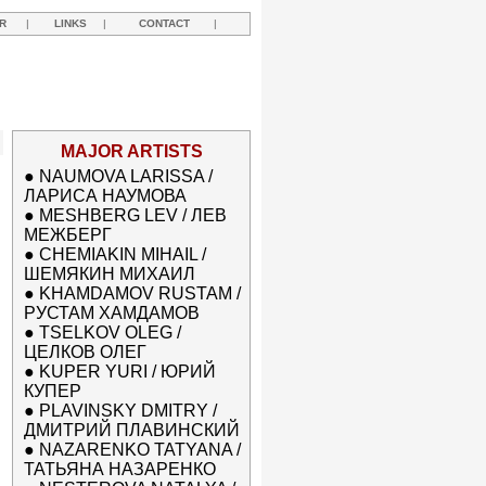
R
|
LINKS
|
CONTACT
|
MAJOR ARTISTS
●
NAUMOVA LARISSA /
ЛАРИСА НАУМОВА
●
MESHBERG LEV / ЛЕВ
МЕЖБЕРГ
●
CHEMIAKIN MIHAIL /
ШЕМЯКИН МИХАИЛ
●
KHAMDAMOV RUSTAM /
РУСТАМ ХАМДАМОВ
●
TSELKOV OLEG /
ЦЕЛКОВ ОЛЕГ
●
KUPER YURI / ЮРИЙ
КУПЕР
●
PLAVINSKY DMITRY /
ДМИТРИЙ ПЛАВИНСКИЙ
●
NAZARENKO TATYANA /
ТАТЬЯНА НАЗАРЕНКО