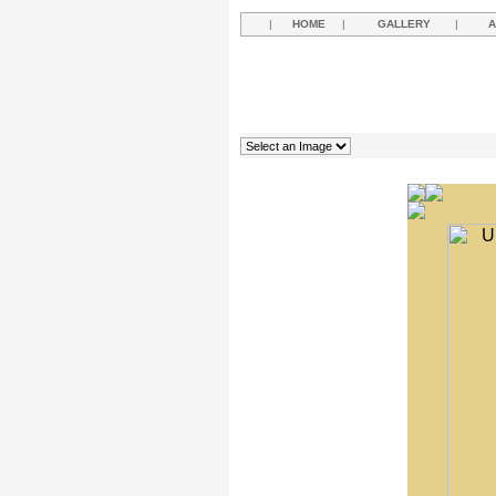
|
HOME
|
GALLERY
|
A