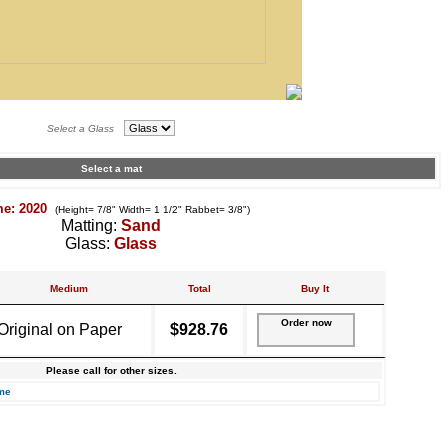
Select a Glass
Select a mat
me: 2020
(Height= 7/8" Width= 1 1/2" Rabbet= 3/8")
Matting:
Sand
Glass:
Glass
Medium
Total
Buy It
Order now
Original on Paper
$928.76
Please call for other sizes.
me