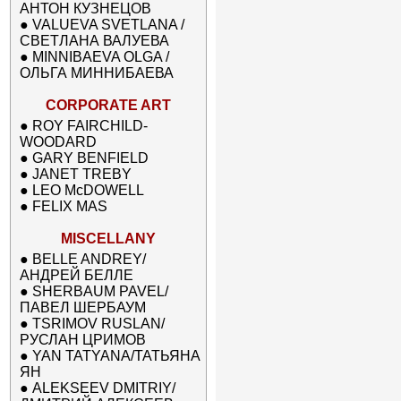
АНТОН КУЗНЕЦОВ
●
VALUEVA SVETLANA /
СВЕТЛАНА ВАЛУЕВА
●
MINNIBAEVA OLGA /
ОЛЬГА МИННИБАЕВА
CORPORATE ART
●
ROY FAIRCHILD-
WOODARD
●
GARY BENFIELD
●
JANET TREBY
●
LEO McDOWELL
●
FELIX MAS
MISCELLANY
●
BELLE ANDREY/
АНДРЕЙ БЕЛЛЕ
●
SHERBAUM PAVEL/
ПАВЕЛ ШЕРБАУМ
●
TSRIMOV RUSLAN/
РУСЛАН ЦРИМОВ
●
YAN TATYANA/ТАТЬЯНА
ЯН
●
ALEKSEEV DMITRIY/