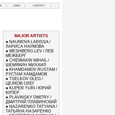
R
|
LINKS
|
CONTACT
|
MAJOR ARTISTS
●
NAUMOVA LARISSA /
ЛАРИСА НАУМОВА
●
MESHBERG LEV / ЛЕВ
МЕЖБЕРГ
●
CHEMIAKIN MIHAIL /
ШЕМЯКИН МИХАИЛ
●
KHAMDAMOV RUSTAM /
РУСТАМ ХАМДАМОВ
●
TSELKOV OLEG /
ЦЕЛКОВ ОЛЕГ
●
KUPER YURI / ЮРИЙ
КУПЕР
●
PLAVINSKY DMITRY /
ДМИТРИЙ ПЛАВИНСКИЙ
●
NAZARENKO TATYANA /
ТАТЬЯНА НАЗАРЕНКО