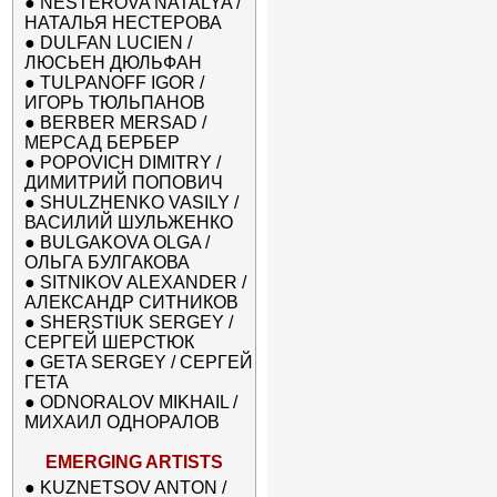
●
NESTEROVA NATALYA /
НАТАЛЬЯ НЕСТЕРОВА
●
DULFAN LUCIEN /
ЛЮСЬЕН ДЮЛЬФАН
●
TULPANOFF IGOR /
ИГОРЬ ТЮЛЬПАНОВ
●
BERBER MERSAD /
МЕРСАД БЕРБЕР
●
POPOVICH DIMITRY /
ДИМИТРИЙ ПОПОВИЧ
●
SHULZHENKO VASILY /
ВАСИЛИЙ ШУЛЬЖЕНКО
●
BULGAKOVA OLGA /
ОЛЬГА БУЛГАКОВА
●
SITNIKOV ALEXANDER /
АЛЕКСАНДР СИТНИКОВ
●
SHERSTIUK SERGEY /
СЕРГЕЙ ШЕРСТЮК
●
GETA SERGEY / СЕРГЕЙ
ГЕТА
●
ODNORALOV MIKHAIL /
МИХАИЛ ОДНОРАЛОВ
EMERGING ARTISTS
●
KUZNETSOV ANTON /