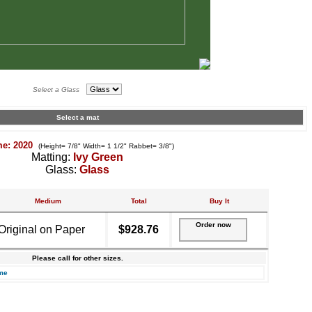
Select a Glass
Select a mat
me: 2020
(Height= 7/8" Width= 1 1/2" Rabbet= 3/8")
Matting:
Ivy Green
Glass:
Glass
Medium
Total
Buy It
Order now
Original on Paper
$928.76
Please call for other sizes.
me