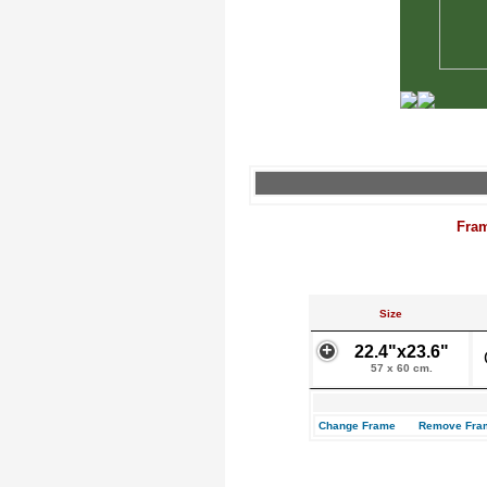
Fra
Size
22.4"x23.6"
57 x 60 cm.
Change Frame
Remove Fra