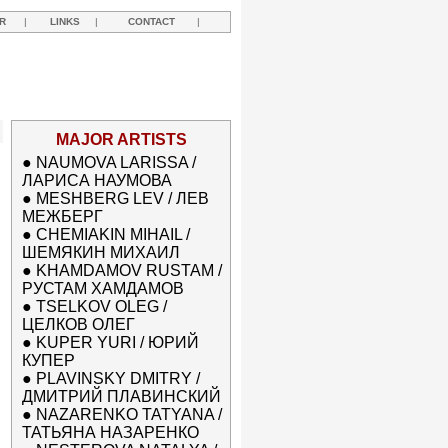
R
|
LINKS
|
CONTACT
|
MAJOR ARTISTS
●
NAUMOVA LARISSA /
ЛАРИСА НАУМОВА
●
MESHBERG LEV / ЛЕВ
МЕЖБЕРГ
●
CHEMIAKIN MIHAIL /
ШЕМЯКИН МИХАИЛ
●
KHAMDAMOV RUSTAM /
РУСТАМ ХАМДАМОВ
●
TSELKOV OLEG /
ЦЕЛКОВ ОЛЕГ
●
KUPER YURI / ЮРИЙ
КУПЕР
●
PLAVINSKY DMITRY /
ДМИТРИЙ ПЛАВИНСКИЙ
●
NAZARENKO TATYANA /
ТАТЬЯНА НАЗАРЕНКО