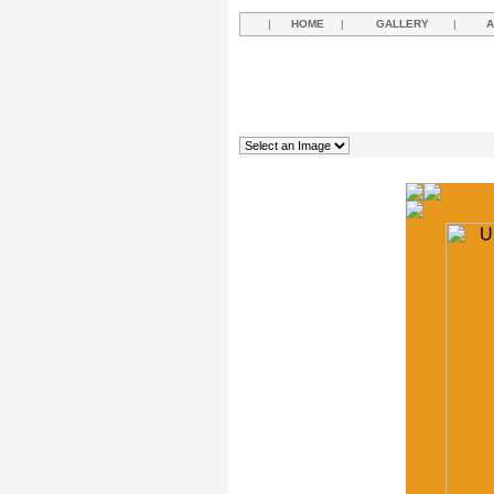
|
HOME
|
GALLERY
|
A