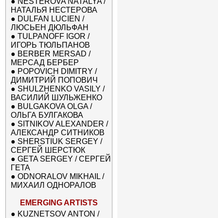
●
NESTEROVA NATALYA /
НАТАЛЬЯ НЕСТЕРОВА
●
DULFAN LUCIEN /
ЛЮСЬЕН ДЮЛЬФАН
●
TULPANOFF IGOR /
ИГОРЬ ТЮЛЬПАНОВ
●
BERBER MERSAD /
МЕРСАД БЕРБЕР
●
POPOVICH DIMITRY /
ДИМИТРИЙ ПОПОВИЧ
●
SHULZHENKO VASILY /
ВАСИЛИЙ ШУЛЬЖЕНКО
●
BULGAKOVA OLGA /
ОЛЬГА БУЛГАКОВА
●
SITNIKOV ALEXANDER /
АЛЕКСАНДР СИТНИКОВ
●
SHERSTIUK SERGEY /
СЕРГЕЙ ШЕРСТЮК
●
GETA SERGEY / СЕРГЕЙ
ГЕТА
●
ODNORALOV MIKHAIL /
МИХАИЛ ОДНОРАЛОВ
EMERGING ARTISTS
●
KUZNETSOV ANTON /