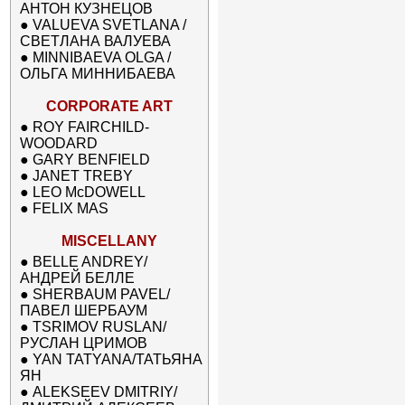
АНТОН КУЗНЕЦОВ
●
VALUEVA SVETLANA /
СВЕТЛАНА ВАЛУЕВА
●
MINNIBAEVA OLGA /
ОЛЬГА МИННИБАЕВА
CORPORATE ART
●
ROY FAIRCHILD-
WOODARD
●
GARY BENFIELD
●
JANET TREBY
●
LEO McDOWELL
●
FELIX MAS
MISCELLANY
●
BELLE ANDREY/
АНДРЕЙ БЕЛЛЕ
●
SHERBAUM PAVEL/
ПАВЕЛ ШЕРБАУМ
●
TSRIMOV RUSLAN/
РУСЛАН ЦРИМОВ
●
YAN TATYANA/ТАТЬЯНА
ЯН
●
ALEKSEEV DMITRIY/