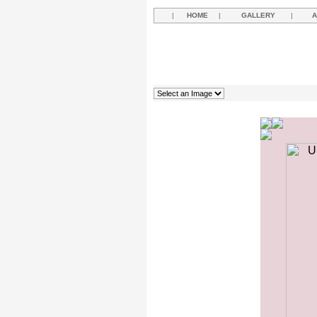
|
HOME
|
GALLERY
|
A