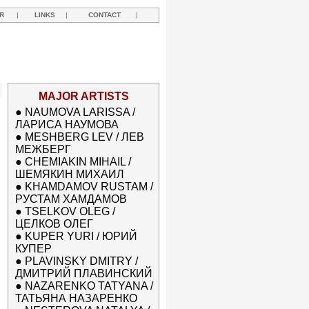
R
|
LINKS
|
CONTACT
|
MAJOR ARTISTS
●
NAUMOVA LARISSA /
ЛАРИСА НАУМОВА
●
MESHBERG LEV / ЛЕВ
МЕЖБЕРГ
●
CHEMIAKIN MIHAIL /
ШЕМЯКИН МИХАИЛ
●
KHAMDAMOV RUSTAM /
РУСТАМ ХАМДАМОВ
●
TSELKOV OLEG /
ЦЕЛКОВ ОЛЕГ
●
KUPER YURI / ЮРИЙ
КУПЕР
●
PLAVINSKY DMITRY /
ДМИТРИЙ ПЛАВИНСКИЙ
●
NAZARENKO TATYANA /
ТАТЬЯНА НАЗАРЕНКО