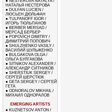
●
NESTEROVA NATALYA /
НАТАЛЬЯ НЕСТЕРОВА
●
DULFAN LUCIEN /
ЛЮСЬЕН ДЮЛЬФАН
●
TULPANOFF IGOR /
ИГОРЬ ТЮЛЬПАНОВ
●
BERBER MERSAD /
МЕРСАД БЕРБЕР
●
POPOVICH DIMITRY /
ДИМИТРИЙ ПОПОВИЧ
●
SHULZHENKO VASILY /
ВАСИЛИЙ ШУЛЬЖЕНКО
●
BULGAKOVA OLGA /
ОЛЬГА БУЛГАКОВА
●
SITNIKOV ALEXANDER /
АЛЕКСАНДР СИТНИКОВ
●
SHERSTIUK SERGEY /
СЕРГЕЙ ШЕРСТЮК
●
GETA SERGEY / СЕРГЕЙ
ГЕТА
●
ODNORALOV MIKHAIL /
МИХАИЛ ОДНОРАЛОВ
EMERGING ARTISTS
●
KUZNETSOV ANTON /