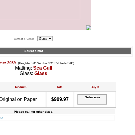
Select a Glass
Select a mat
me: 2039
(Height= 3/4" Width= 3/4" Rabbet= 3/8")
Matting:
Sea Gull
Glass:
Glass
Medium
Total
Buy It
Order now
Original on Paper
$909.97
Please call for other sizes.
me