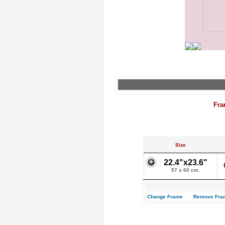
Fra
Size
22.4"x23.6"
57 x 60 cm.
Change Frame
Remove Fra