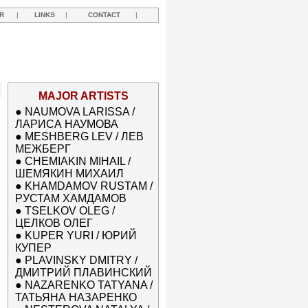
R
|
LINKS
|
CONTACT
|
MAJOR ARTISTS
●
NAUMOVA LARISSA /
ЛАРИСА НАУМОВА
●
MESHBERG LEV / ЛЕВ
МЕЖБЕРГ
●
CHEMIAKIN MIHAIL /
ШЕМЯКИН МИХАИЛ
●
KHAMDAMOV RUSTAM /
РУСТАМ ХАМДАМОВ
●
TSELKOV OLEG /
ЦЕЛКОВ ОЛЕГ
●
KUPER YURI / ЮРИЙ
КУПЕР
●
PLAVINSKY DMITRY /
ДМИТРИЙ ПЛАВИНСКИЙ
●
NAZARENKO TATYANA /
ТАТЬЯНА НАЗАРЕНКО