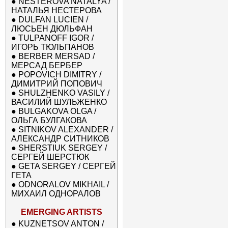
●
NESTEROVA NATALYA /
НАТАЛЬЯ НЕСТЕРОВА
●
DULFAN LUCIEN /
ЛЮСЬЕН ДЮЛЬФАН
●
TULPANOFF IGOR /
ИГОРЬ ТЮЛЬПАНОВ
●
BERBER MERSAD /
МЕРСАД БЕРБЕР
●
POPOVICH DIMITRY /
ДИМИТРИЙ ПОПОВИЧ
●
SHULZHENKO VASILY /
ВАСИЛИЙ ШУЛЬЖЕНКО
●
BULGAKOVA OLGA /
ОЛЬГА БУЛГАКОВА
●
SITNIKOV ALEXANDER /
АЛЕКСАНДР СИТНИКОВ
●
SHERSTIUK SERGEY /
СЕРГЕЙ ШЕРСТЮК
●
GETA SERGEY / СЕРГЕЙ
ГЕТА
●
ODNORALOV MIKHAIL /
МИХАИЛ ОДНОРАЛОВ
EMERGING ARTISTS
●
KUZNETSOV ANTON /