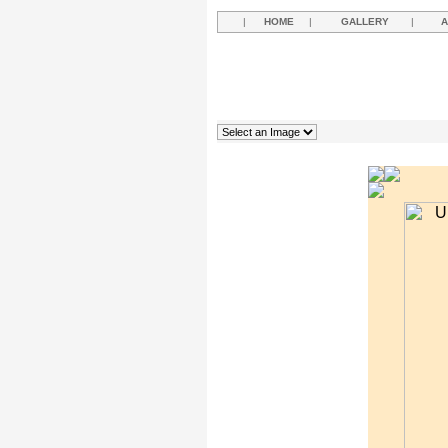
|
HOME
|
GALLERY
|
A