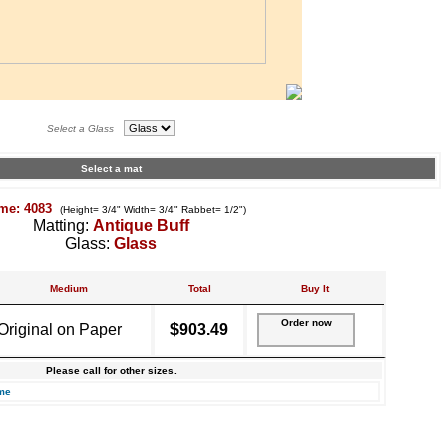
Select a Glass
Select a mat
me: 4083
(Height= 3/4" Width= 3/4" Rabbet= 1/2")
Matting:
Antique Buff
Glass:
Glass
Medium
Total
Buy It
Order now
Original on Paper
$903.49
Please call for other sizes.
me