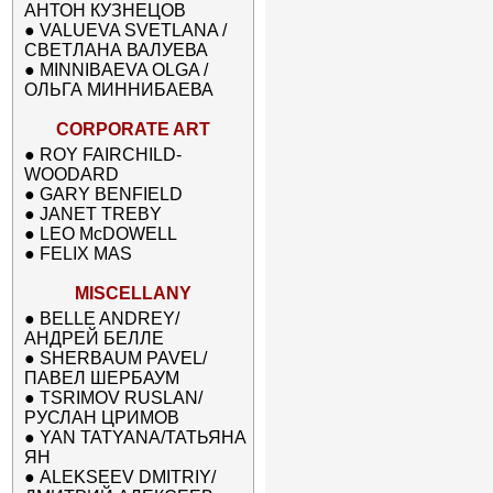
АНТОН КУЗНЕЦОВ
●
VALUEVA SVETLANA /
СВЕТЛАНА ВАЛУЕВА
●
MINNIBAEVA OLGA /
ОЛЬГА МИННИБАЕВА
CORPORATE ART
●
ROY FAIRCHILD-
WOODARD
●
GARY BENFIELD
●
JANET TREBY
●
LEO McDOWELL
●
FELIX MAS
MISCELLANY
●
BELLE ANDREY/
АНДРЕЙ БЕЛЛЕ
●
SHERBAUM PAVEL/
ПАВЕЛ ШЕРБАУМ
●
TSRIMOV RUSLAN/
РУСЛАН ЦРИМОВ
●
YAN TATYANA/ТАТЬЯНА
ЯН
●
ALEKSEEV DMITRIY/