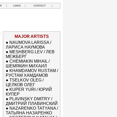
R
|
LINKS
|
CONTACT
|
MAJOR ARTISTS
●
NAUMOVA LARISSA /
ЛАРИСА НАУМОВА
●
MESHBERG LEV / ЛЕВ
МЕЖБЕРГ
●
CHEMIAKIN MIHAIL /
ШЕМЯКИН МИХАИЛ
●
KHAMDAMOV RUSTAM /
РУСТАМ ХАМДАМОВ
●
TSELKOV OLEG /
ЦЕЛКОВ ОЛЕГ
●
KUPER YURI / ЮРИЙ
КУПЕР
●
PLAVINSKY DMITRY /
ДМИТРИЙ ПЛАВИНСКИЙ
●
NAZARENKO TATYANA /
ТАТЬЯНА НАЗАРЕНКО