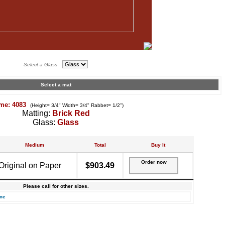
Select a Glass
Select a mat
me: 4083
(Height= 3/4" Width= 3/4" Rabbet= 1/2")
Matting:
Brick Red
Glass:
Glass
Medium
Total
Buy It
Order now
Original on Paper
$903.49
Please call for other sizes.
me