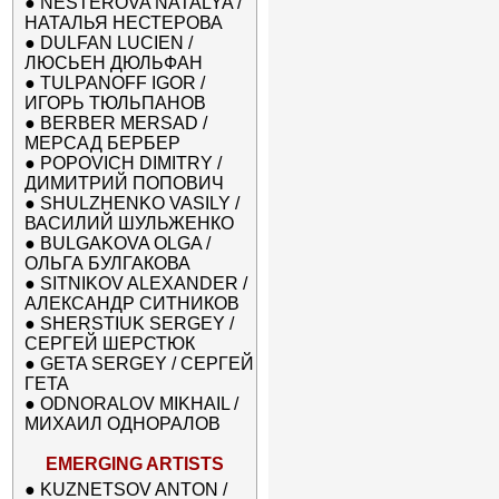
●
NESTEROVA NATALYA /
НАТАЛЬЯ НЕСТЕРОВА
●
DULFAN LUCIEN /
ЛЮСЬЕН ДЮЛЬФАН
●
TULPANOFF IGOR /
ИГОРЬ ТЮЛЬПАНОВ
●
BERBER MERSAD /
МЕРСАД БЕРБЕР
●
POPOVICH DIMITRY /
ДИМИТРИЙ ПОПОВИЧ
●
SHULZHENKO VASILY /
ВАСИЛИЙ ШУЛЬЖЕНКО
●
BULGAKOVA OLGA /
ОЛЬГА БУЛГАКОВА
●
SITNIKOV ALEXANDER /
АЛЕКСАНДР СИТНИКОВ
●
SHERSTIUK SERGEY /
СЕРГЕЙ ШЕРСТЮК
●
GETA SERGEY / СЕРГЕЙ
ГЕТА
●
ODNORALOV MIKHAIL /
МИХАИЛ ОДНОРАЛОВ
EMERGING ARTISTS
●
KUZNETSOV ANTON /