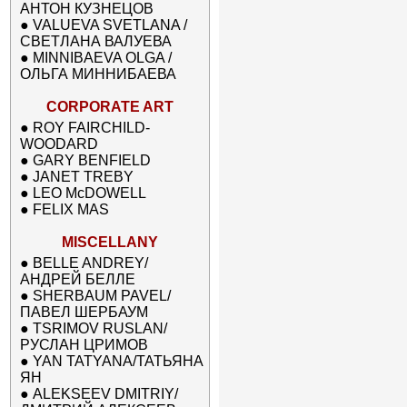
АНТОН КУЗНЕЦОВ
●
VALUEVA SVETLANA /
СВЕТЛАНА ВАЛУЕВА
●
MINNIBAEVA OLGA /
ОЛЬГА МИННИБАЕВА
CORPORATE ART
●
ROY FAIRCHILD-
WOODARD
●
GARY BENFIELD
●
JANET TREBY
●
LEO McDOWELL
●
FELIX MAS
MISCELLANY
●
BELLE ANDREY/
АНДРЕЙ БЕЛЛЕ
●
SHERBAUM PAVEL/
ПАВЕЛ ШЕРБАУМ
●
TSRIMOV RUSLAN/
РУСЛАН ЦРИМОВ
●
YAN TATYANA/ТАТЬЯНА
ЯН
●
ALEKSEEV DMITRIY/