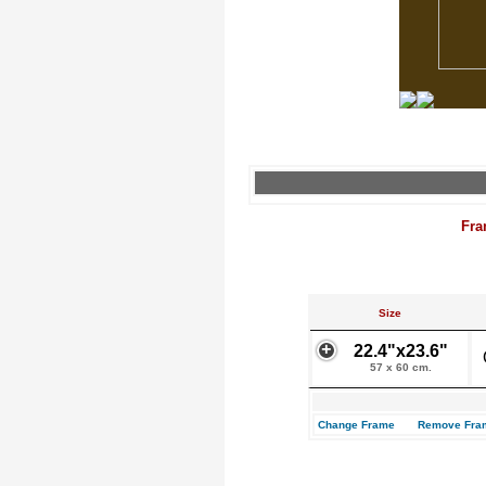
Fra
Size
22.4"x23.6"
57 x 60 cm.
Change Frame
Remove Fra