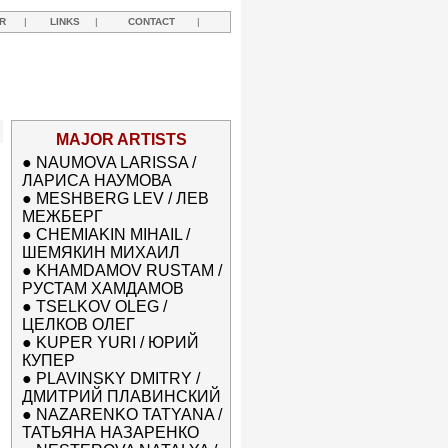
R
|
LINKS
|
CONTACT
|
MAJOR ARTISTS
●
NAUMOVA LARISSA /
ЛАРИСА НАУМОВА
●
MESHBERG LEV / ЛЕВ
МЕЖБЕРГ
●
CHEMIAKIN MIHAIL /
ШЕМЯКИН МИХАИЛ
●
KHAMDAMOV RUSTAM /
РУСТАМ ХАМДАМОВ
●
TSELKOV OLEG /
ЦЕЛКОВ ОЛЕГ
●
KUPER YURI / ЮРИЙ
КУПЕР
●
PLAVINSKY DMITRY /
ДМИТРИЙ ПЛАВИНСКИЙ
●
NAZARENKO TATYANA /
ТАТЬЯНА НАЗАРЕНКО