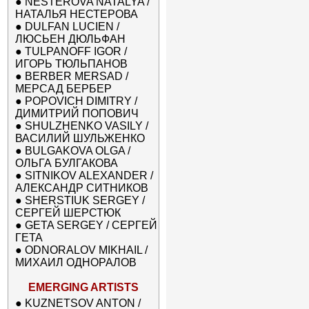
●
NESTEROVA NATALYA /
НАТАЛЬЯ НЕСТЕРОВА
●
DULFAN LUCIEN /
ЛЮСЬЕН ДЮЛЬФАН
●
TULPANOFF IGOR /
ИГОРЬ ТЮЛЬПАНОВ
●
BERBER MERSAD /
МЕРСАД БЕРБЕР
●
POPOVICH DIMITRY /
ДИМИТРИЙ ПОПОВИЧ
●
SHULZHENKO VASILY /
ВАСИЛИЙ ШУЛЬЖЕНКО
●
BULGAKOVA OLGA /
ОЛЬГА БУЛГАКОВА
●
SITNIKOV ALEXANDER /
АЛЕКСАНДР СИТНИКОВ
●
SHERSTIUK SERGEY /
СЕРГЕЙ ШЕРСТЮК
●
GETA SERGEY / СЕРГЕЙ
ГЕТА
●
ODNORALOV MIKHAIL /
МИХАИЛ ОДНОРАЛОВ
EMERGING ARTISTS
●
KUZNETSOV ANTON /