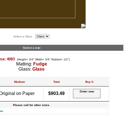
Select a Glass
Select a mat
me: 4083
(Height= 3/4" Width= 3/4" Rabbet= 1/2")
Matting:
Fudge
Glass:
Glass
Medium
Total
Buy It
Order now
Original on Paper
$903.49
Please call for other sizes.
me