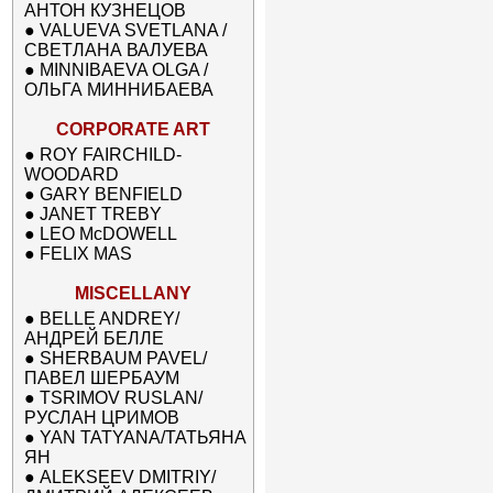
АНТОН КУЗНЕЦОВ
●
VALUEVA SVETLANA /
СВЕТЛАНА ВАЛУЕВА
●
MINNIBAEVA OLGA /
ОЛЬГА МИННИБАЕВА
CORPORATE ART
●
ROY FAIRCHILD-
WOODARD
●
GARY BENFIELD
●
JANET TREBY
●
LEO McDOWELL
●
FELIX MAS
MISCELLANY
●
BELLE ANDREY/
АНДРЕЙ БЕЛЛЕ
●
SHERBAUM PAVEL/
ПАВЕЛ ШЕРБАУМ
●
TSRIMOV RUSLAN/
РУСЛАН ЦРИМОВ
●
YAN TATYANA/ТАТЬЯНА
ЯН
●
ALEKSEEV DMITRIY/