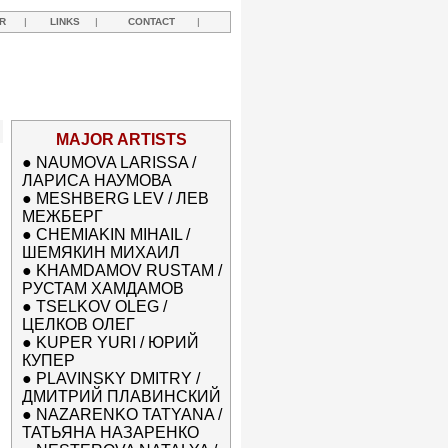
R
|
LINKS
|
CONTACT
|
MAJOR ARTISTS
●
NAUMOVA LARISSA /
ЛАРИСА НАУМОВА
●
MESHBERG LEV / ЛЕВ
МЕЖБЕРГ
●
CHEMIAKIN MIHAIL /
ШЕМЯКИН МИХАИЛ
●
KHAMDAMOV RUSTAM /
РУСТАМ ХАМДАМОВ
●
TSELKOV OLEG /
ЦЕЛКОВ ОЛЕГ
●
KUPER YURI / ЮРИЙ
КУПЕР
●
PLAVINSKY DMITRY /
ДМИТРИЙ ПЛАВИНСКИЙ
●
NAZARENKO TATYANA /
ТАТЬЯНА НАЗАРЕНКО