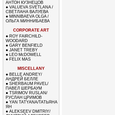
АНТОН КУЗНЕЦОВ
●
VALUEVA SVETLANA /
СВЕТЛАНА ВАЛУЕВА
●
MINNIBAEVA OLGA /
ОЛЬГА МИННИБАЕВА
CORPORATE ART
●
ROY FAIRCHILD-
WOODARD
●
GARY BENFIELD
●
JANET TREBY
●
LEO McDOWELL
●
FELIX MAS
MISCELLANY
●
BELLE ANDREY/
АНДРЕЙ БЕЛЛЕ
●
SHERBAUM PAVEL/
ПАВЕЛ ШЕРБАУМ
●
TSRIMOV RUSLAN/
РУСЛАН ЦРИМОВ
●
YAN TATYANA/ТАТЬЯНА
ЯН
●
ALEKSEEV DMITRIY/