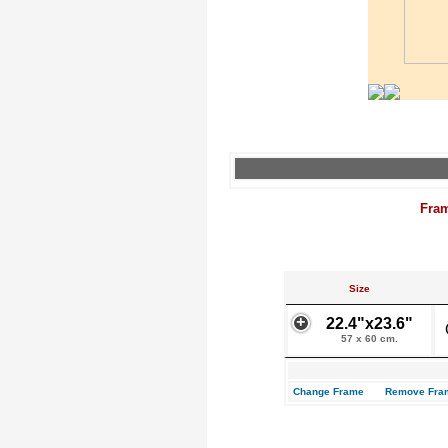
Fra
Size
22.4"x23.6"
57 x 60 cm.
Change Frame
Remove Fra