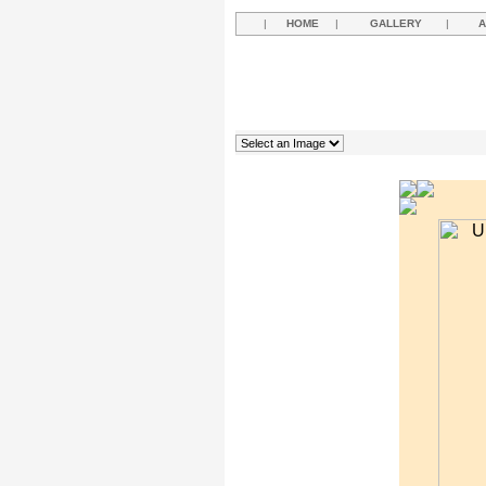
|
HOME
|
GALLERY
|
A