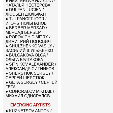
●
NESTEROVA NATALYA /
НАТАЛЬЯ НЕСТЕРОВА
●
DULFAN LUCIEN /
ЛЮСЬЕН ДЮЛЬФАН
●
TULPANOFF IGOR /
ИГОРЬ ТЮЛЬПАНОВ
●
BERBER MERSAD /
МЕРСАД БЕРБЕР
●
POPOVICH DIMITRY /
ДИМИТРИЙ ПОПОВИЧ
●
SHULZHENKO VASILY /
ВАСИЛИЙ ШУЛЬЖЕНКО
●
BULGAKOVA OLGA /
ОЛЬГА БУЛГАКОВА
●
SITNIKOV ALEXANDER /
АЛЕКСАНДР СИТНИКОВ
●
SHERSTIUK SERGEY /
СЕРГЕЙ ШЕРСТЮК
●
GETA SERGEY / СЕРГЕЙ
ГЕТА
●
ODNORALOV MIKHAIL /
МИХАИЛ ОДНОРАЛОВ
EMERGING ARTISTS
●
KUZNETSOV ANTON /