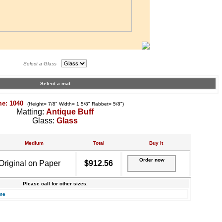
Select a Glass
Select a mat
me: 1040
(Height= 7/8" Width= 1 5/8" Rabbet= 5/8")
Matting:
Antique Buff
Glass:
Glass
Medium
Total
Buy It
Order now
Original on Paper
$912.56
Please call for other sizes.
me