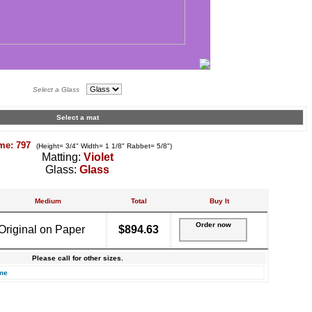
Select a Glass
Select a mat
me: 797
(Height= 3/4" Width= 1 1/8" Rabbet= 5/8")
Matting:
Violet
Glass:
Glass
Medium
Total
Buy It
Order now
Original on Paper
$894.63
Please call for other sizes.
me