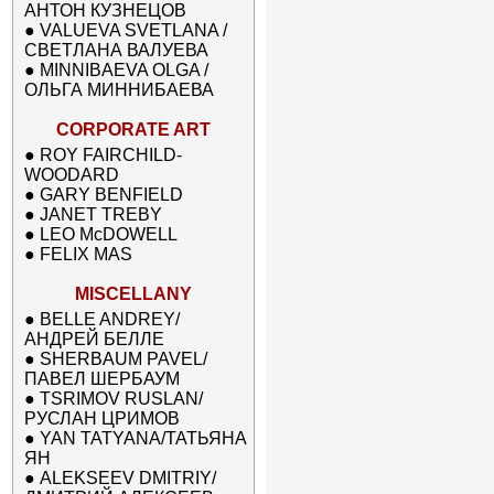
АНТОН КУЗНЕЦОВ
●
VALUEVA SVETLANA /
СВЕТЛАНА ВАЛУЕВА
●
MINNIBAEVA OLGA /
ОЛЬГА МИННИБАЕВА
CORPORATE ART
●
ROY FAIRCHILD-
WOODARD
●
GARY BENFIELD
●
JANET TREBY
●
LEO McDOWELL
●
FELIX MAS
MISCELLANY
●
BELLE ANDREY/
АНДРЕЙ БЕЛЛЕ
●
SHERBAUM PAVEL/
ПАВЕЛ ШЕРБАУМ
●
TSRIMOV RUSLAN/
РУСЛАН ЦРИМОВ
●
YAN TATYANA/ТАТЬЯНА
ЯН
●
ALEKSEEV DMITRIY/