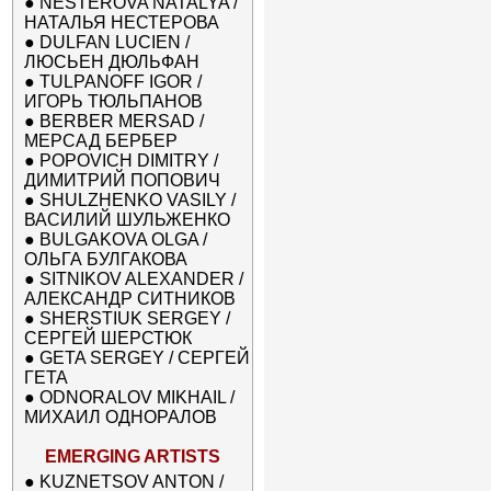
●
NESTEROVA NATALYA /
НАТАЛЬЯ НЕСТЕРОВА
●
DULFAN LUCIEN /
ЛЮСЬЕН ДЮЛЬФАН
●
TULPANOFF IGOR /
ИГОРЬ ТЮЛЬПАНОВ
●
BERBER MERSAD /
МЕРСАД БЕРБЕР
●
POPOVICH DIMITRY /
ДИМИТРИЙ ПОПОВИЧ
●
SHULZHENKO VASILY /
ВАСИЛИЙ ШУЛЬЖЕНКО
●
BULGAKOVA OLGA /
ОЛЬГА БУЛГАКОВА
●
SITNIKOV ALEXANDER /
АЛЕКСАНДР СИТНИКОВ
●
SHERSTIUK SERGEY /
СЕРГЕЙ ШЕРСТЮК
●
GETA SERGEY / СЕРГЕЙ
ГЕТА
●
ODNORALOV MIKHAIL /
МИХАИЛ ОДНОРАЛОВ
EMERGING ARTISTS
●
KUZNETSOV ANTON /