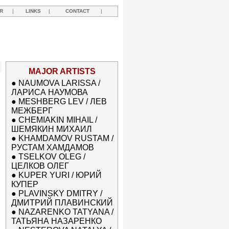
R
|
LINKS
|
CONTACT
|
MAJOR ARTISTS
●
NAUMOVA LARISSA /
ЛАРИСА НАУМОВА
●
MESHBERG LEV / ЛЕВ
МЕЖБЕРГ
●
CHEMIAKIN MIHAIL /
ШЕМЯКИН МИХАИЛ
●
KHAMDAMOV RUSTAM /
РУСТАМ ХАМДАМОВ
●
TSELKOV OLEG /
ЦЕЛКОВ ОЛЕГ
●
KUPER YURI / ЮРИЙ
КУПЕР
●
PLAVINSKY DMITRY /
ДМИТРИЙ ПЛАВИНСКИЙ
●
NAZARENKO TATYANA /
ТАТЬЯНА НАЗАРЕНКО