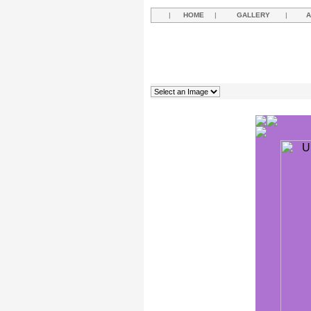
|
HOME
|
GALLERY
|
A