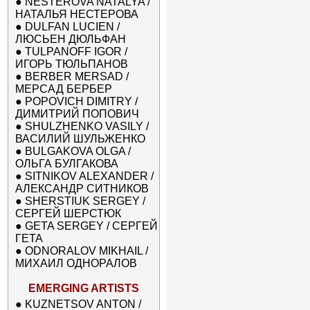
●
NESTEROVA NATALYA /
НАТАЛЬЯ НЕСТЕРОВА
●
DULFAN LUCIEN /
ЛЮСЬЕН ДЮЛЬФАН
●
TULPANOFF IGOR /
ИГОРЬ ТЮЛЬПАНОВ
●
BERBER MERSAD /
МЕРСАД БЕРБЕР
●
POPOVICH DIMITRY /
ДИМИТРИЙ ПОПОВИЧ
●
SHULZHENKO VASILY /
ВАСИЛИЙ ШУЛЬЖЕНКО
●
BULGAKOVA OLGA /
ОЛЬГА БУЛГАКОВА
●
SITNIKOV ALEXANDER /
АЛЕКСАНДР СИТНИКОВ
●
SHERSTIUK SERGEY /
СЕРГЕЙ ШЕРСТЮК
●
GETA SERGEY / СЕРГЕЙ
ГЕТА
●
ODNORALOV MIKHAIL /
МИХАИЛ ОДНОРАЛОВ
EMERGING ARTISTS
●
KUZNETSOV ANTON /