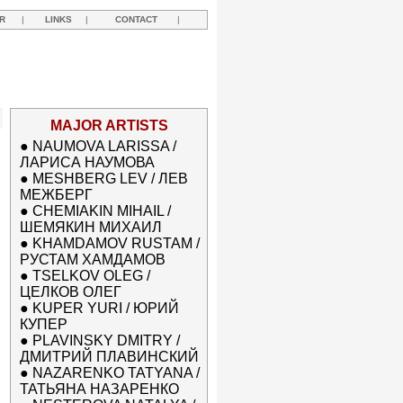
R
|
LINKS
|
CONTACT
|
MAJOR ARTISTS
●
NAUMOVA LARISSA /
ЛАРИСА НАУМОВА
●
MESHBERG LEV / ЛЕВ
МЕЖБЕРГ
●
CHEMIAKIN MIHAIL /
ШЕМЯКИН МИХАИЛ
●
KHAMDAMOV RUSTAM /
РУСТАМ ХАМДАМОВ
●
TSELKOV OLEG /
ЦЕЛКОВ ОЛЕГ
●
KUPER YURI / ЮРИЙ
КУПЕР
●
PLAVINSKY DMITRY /
ДМИТРИЙ ПЛАВИНСКИЙ
●
NAZARENKO TATYANA /
ТАТЬЯНА НАЗАРЕНКО