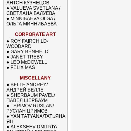
АНТОН КУЗНЕЦОВ
●
VALUEVA SVETLANA /
СВЕТЛАНА ВАЛУЕВА
●
MINNIBAEVA OLGA /
ОЛЬГА МИННИБАЕВА
CORPORATE ART
●
ROY FAIRCHILD-
WOODARD
●
GARY BENFIELD
●
JANET TREBY
●
LEO McDOWELL
●
FELIX MAS
MISCELLANY
●
BELLE ANDREY/
АНДРЕЙ БЕЛЛЕ
●
SHERBAUM PAVEL/
ПАВЕЛ ШЕРБАУМ
●
TSRIMOV RUSLAN/
РУСЛАН ЦРИМОВ
●
YAN TATYANA/ТАТЬЯНА
ЯН
●
ALEKSEEV DMITRIY/