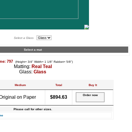
Select a Glass
Select a mat
me: 797
(Height= 3/4" Width= 1 1/8" Rabbet= 5/8")
Matting:
Real Teal
Glass:
Glass
Medium
Total
Buy It
Order now
Original on Paper
$894.63
Please call for other sizes.
me