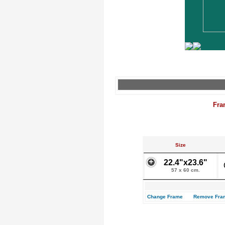
Fra
Size
22.4"x23.6"
57 x 60 cm.
Change Frame
Remove Fra