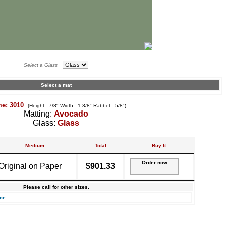
Select a Glass
Select a mat
me: 3010
(Height= 7/8" Width= 1 3/8" Rabbet= 5/8")
Matting:
Avocado
Glass:
Glass
Medium
Total
Buy It
Order now
Original on Paper
$901.33
Please call for other sizes.
me