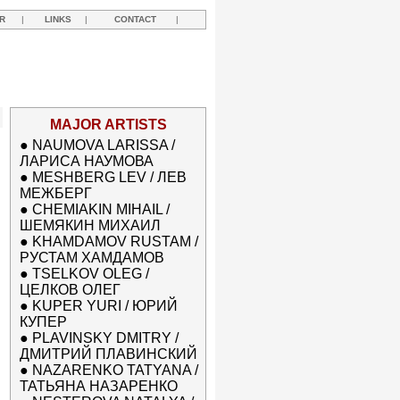
R
|
LINKS
|
CONTACT
|
MAJOR ARTISTS
●
NAUMOVA LARISSA /
ЛАРИСА НАУМОВА
●
MESHBERG LEV / ЛЕВ
МЕЖБЕРГ
●
CHEMIAKIN MIHAIL /
ШЕМЯКИН МИХАИЛ
●
KHAMDAMOV RUSTAM /
РУСТАМ ХАМДАМОВ
●
TSELKOV OLEG /
ЦЕЛКОВ ОЛЕГ
●
KUPER YURI / ЮРИЙ
КУПЕР
●
PLAVINSKY DMITRY /
ДМИТРИЙ ПЛАВИНСКИЙ
●
NAZARENKO TATYANA /
ТАТЬЯНА НАЗАРЕНКО