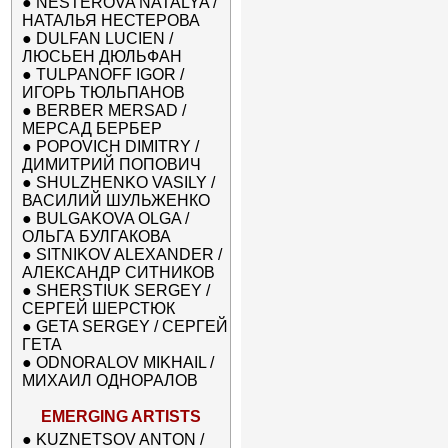
●
NESTEROVA NATALYA /
НАТАЛЬЯ НЕСТЕРОВА
●
DULFAN LUCIEN /
ЛЮСЬЕН ДЮЛЬФАН
●
TULPANOFF IGOR /
ИГОРЬ ТЮЛЬПАНОВ
●
BERBER MERSAD /
МЕРСАД БЕРБЕР
●
POPOVICH DIMITRY /
ДИМИТРИЙ ПОПОВИЧ
●
SHULZHENKO VASILY /
ВАСИЛИЙ ШУЛЬЖЕНКО
●
BULGAKOVA OLGA /
ОЛЬГА БУЛГАКОВА
●
SITNIKOV ALEXANDER /
АЛЕКСАНДР СИТНИКОВ
●
SHERSTIUK SERGEY /
СЕРГЕЙ ШЕРСТЮК
●
GETA SERGEY / СЕРГЕЙ
ГЕТА
●
ODNORALOV MIKHAIL /
МИХАИЛ ОДНОРАЛОВ
EMERGING ARTISTS
●
KUZNETSOV ANTON /