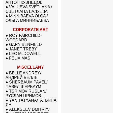
АНТОН КУЗНЕЦОВ
●
VALUEVA SVETLANA /
СВЕТЛАНА ВАЛУЕВА
●
MINNIBAEVA OLGA /
ОЛЬГА МИННИБАЕВА
CORPORATE ART
●
ROY FAIRCHILD-
WOODARD
●
GARY BENFIELD
●
JANET TREBY
●
LEO McDOWELL
●
FELIX MAS
MISCELLANY
●
BELLE ANDREY/
АНДРЕЙ БЕЛЛЕ
●
SHERBAUM PAVEL/
ПАВЕЛ ШЕРБАУМ
●
TSRIMOV RUSLAN/
РУСЛАН ЦРИМОВ
●
YAN TATYANA/ТАТЬЯНА
ЯН
●
ALEKSEEV DMITRIY/