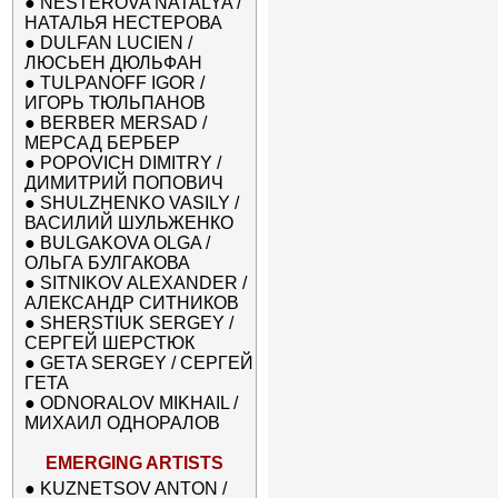
●
NESTEROVA NATALYA /
НАТАЛЬЯ НЕСТЕРОВА
●
DULFAN LUCIEN /
ЛЮСЬЕН ДЮЛЬФАН
●
TULPANOFF IGOR /
ИГОРЬ ТЮЛЬПАНОВ
●
BERBER MERSAD /
МЕРСАД БЕРБЕР
●
POPOVICH DIMITRY /
ДИМИТРИЙ ПОПОВИЧ
●
SHULZHENKO VASILY /
ВАСИЛИЙ ШУЛЬЖЕНКО
●
BULGAKOVA OLGA /
ОЛЬГА БУЛГАКОВА
●
SITNIKOV ALEXANDER /
АЛЕКСАНДР СИТНИКОВ
●
SHERSTIUK SERGEY /
СЕРГЕЙ ШЕРСТЮК
●
GETA SERGEY / СЕРГЕЙ
ГЕТА
●
ODNORALOV MIKHAIL /
МИХАИЛ ОДНОРАЛОВ
EMERGING ARTISTS
●
KUZNETSOV ANTON /