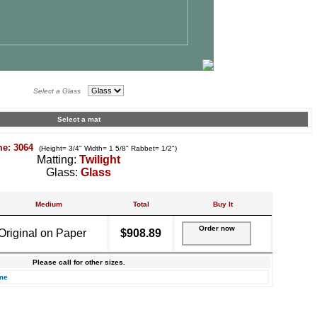
Select a Glass
Select a mat
me: 3064
(Height= 3/4" Width= 1 5/8" Rabbet= 1/2")
Matting:
Twilight
Glass:
Glass
Medium
Total
Buy It
Order now
Original on Paper
$908.89
Please call for other sizes.
me