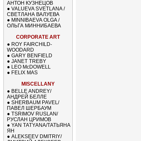
АНТОН КУЗНЕЦОВ
●
VALUEVA SVETLANA /
СВЕТЛАНА ВАЛУЕВА
●
MINNIBAEVA OLGA /
ОЛЬГА МИННИБАЕВА
CORPORATE ART
●
ROY FAIRCHILD-
WOODARD
●
GARY BENFIELD
●
JANET TREBY
●
LEO McDOWELL
●
FELIX MAS
MISCELLANY
●
BELLE ANDREY/
АНДРЕЙ БЕЛЛЕ
●
SHERBAUM PAVEL/
ПАВЕЛ ШЕРБАУМ
●
TSRIMOV RUSLAN/
РУСЛАН ЦРИМОВ
●
YAN TATYANA/ТАТЬЯНА
ЯН
●
ALEKSEEV DMITRIY/