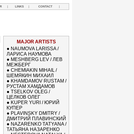
R
|
LINKS
|
CONTACT
|
MAJOR ARTISTS
●
NAUMOVA LARISSA /
ЛАРИСА НАУМОВА
●
MESHBERG LEV / ЛЕВ
МЕЖБЕРГ
●
CHEMIAKIN MIHAIL /
ШЕМЯКИН МИХАИЛ
●
KHAMDAMOV RUSTAM /
РУСТАМ ХАМДАМОВ
●
TSELKOV OLEG /
ЦЕЛКОВ ОЛЕГ
●
KUPER YURI / ЮРИЙ
КУПЕР
●
PLAVINSKY DMITRY /
ДМИТРИЙ ПЛАВИНСКИЙ
●
NAZARENKO TATYANA /
ТАТЬЯНА НАЗАРЕНКО