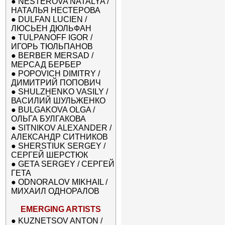
●
NESTEROVA NATALYA /
НАТАЛЬЯ НЕСТЕРОВА
●
DULFAN LUCIEN /
ЛЮСЬЕН ДЮЛЬФАН
●
TULPANOFF IGOR /
ИГОРЬ ТЮЛЬПАНОВ
●
BERBER MERSAD /
МЕРСАД БЕРБЕР
●
POPOVICH DIMITRY /
ДИМИТРИЙ ПОПОВИЧ
●
SHULZHENKO VASILY /
ВАСИЛИЙ ШУЛЬЖЕНКО
●
BULGAKOVA OLGA /
ОЛЬГА БУЛГАКОВА
●
SITNIKOV ALEXANDER /
АЛЕКСАНДР СИТНИКОВ
●
SHERSTIUK SERGEY /
СЕРГЕЙ ШЕРСТЮК
●
GETA SERGEY / СЕРГЕЙ
ГЕТА
●
ODNORALOV MIKHAIL /
МИХАИЛ ОДНОРАЛОВ
EMERGING ARTISTS
●
KUZNETSOV ANTON /