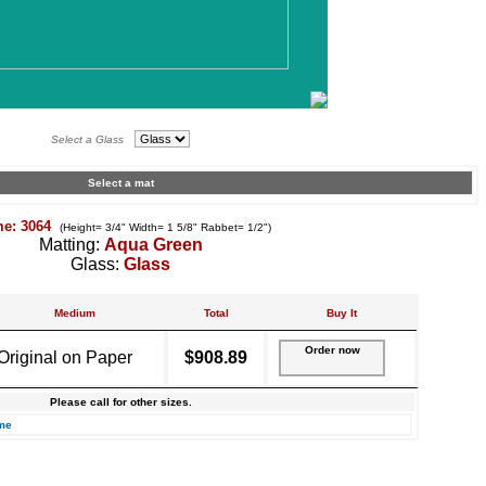
Select a Glass
Select a mat
me: 3064
(Height= 3/4" Width= 1 5/8" Rabbet= 1/2")
Matting:
Aqua Green
Glass:
Glass
Medium
Total
Buy It
Order now
Original on Paper
$908.89
Please call for other sizes.
me