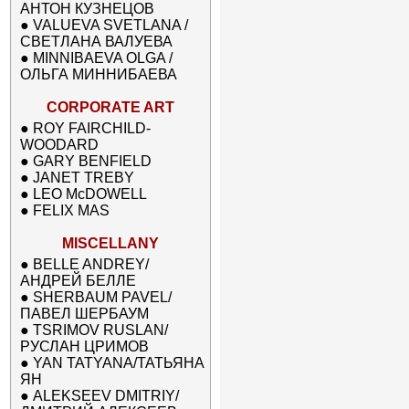
АНТОН КУЗНЕЦОВ
●
VALUEVA SVETLANA /
СВЕТЛАНА ВАЛУЕВА
●
MINNIBAEVA OLGA /
ОЛЬГА МИННИБАЕВА
CORPORATE ART
●
ROY FAIRCHILD-
WOODARD
●
GARY BENFIELD
●
JANET TREBY
●
LEO McDOWELL
●
FELIX MAS
MISCELLANY
●
BELLE ANDREY/
АНДРЕЙ БЕЛЛЕ
●
SHERBAUM PAVEL/
ПАВЕЛ ШЕРБАУМ
●
TSRIMOV RUSLAN/
РУСЛАН ЦРИМОВ
●
YAN TATYANA/ТАТЬЯНА
ЯН
●
ALEKSEEV DMITRIY/