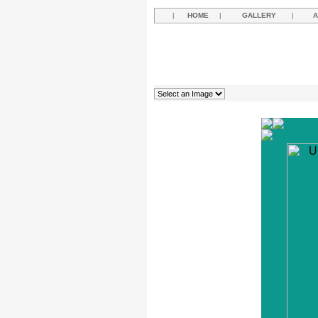
|
HOME
|
GALLERY
|
A