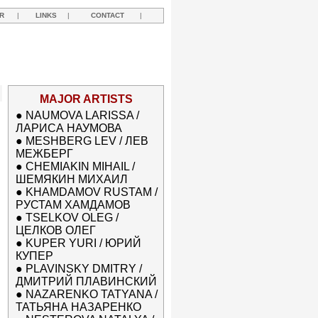
R
|
LINKS
|
CONTACT
|
MAJOR ARTISTS
●
NAUMOVA LARISSA /
ЛАРИСА НАУМОВА
●
MESHBERG LEV / ЛЕВ
МЕЖБЕРГ
●
CHEMIAKIN MIHAIL /
ШЕМЯКИН МИХАИЛ
●
KHAMDAMOV RUSTAM /
РУСТАМ ХАМДАМОВ
●
TSELKOV OLEG /
ЦЕЛКОВ ОЛЕГ
●
KUPER YURI / ЮРИЙ
КУПЕР
●
PLAVINSKY DMITRY /
ДМИТРИЙ ПЛАВИНСКИЙ
●
NAZARENKO TATYANA /
ТАТЬЯНА НАЗАРЕНКО