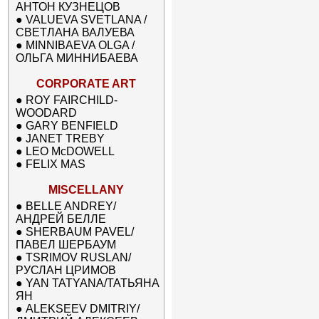
АНТОН КУЗНЕЦОВ
●
VALUEVA SVETLANA /
СВЕТЛАНА ВАЛУЕВА
●
MINNIBAEVA OLGA /
ОЛЬГА МИННИБАЕВА
CORPORATE ART
●
ROY FAIRCHILD-
WOODARD
●
GARY BENFIELD
●
JANET TREBY
●
LEO McDOWELL
●
FELIX MAS
MISCELLANY
●
BELLE ANDREY/
АНДРЕЙ БЕЛЛЕ
●
SHERBAUM PAVEL/
ПАВЕЛ ШЕРБАУМ
●
TSRIMOV RUSLAN/
РУСЛАН ЦРИМОВ
●
YAN TATYANA/ТАТЬЯНА
ЯН
●
ALEKSEEV DMITRIY/