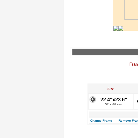
Fra
Size
22.4"x23.6"
57 x 60 cm.
Change Frame
Remove Fra