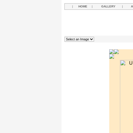
|
HOME
|
GALLERY
|
A