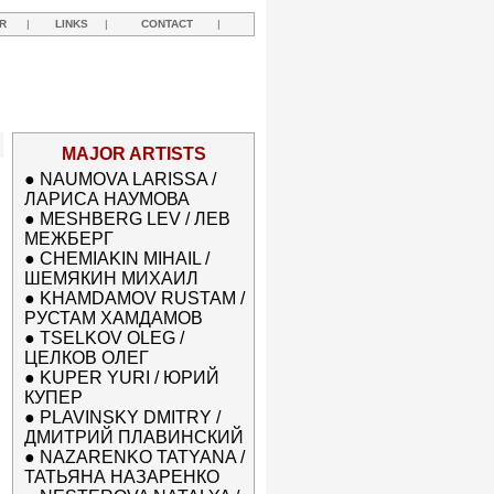
R
|
LINKS
|
CONTACT
|
MAJOR ARTISTS
●
NAUMOVA LARISSA /
ЛАРИСА НАУМОВА
●
MESHBERG LEV / ЛЕВ
МЕЖБЕРГ
●
CHEMIAKIN MIHAIL /
ШЕМЯКИН МИХАИЛ
●
KHAMDAMOV RUSTAM /
РУСТАМ ХАМДАМОВ
●
TSELKOV OLEG /
ЦЕЛКОВ ОЛЕГ
●
KUPER YURI / ЮРИЙ
КУПЕР
●
PLAVINSKY DMITRY /
ДМИТРИЙ ПЛАВИНСКИЙ
●
NAZARENKO TATYANA /
ТАТЬЯНА НАЗАРЕНКО