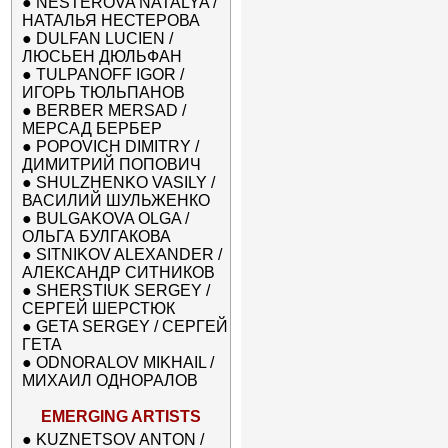
●
NESTEROVA NATALYA /
НАТАЛЬЯ НЕСТЕРОВА
●
DULFAN LUCIEN /
ЛЮСЬЕН ДЮЛЬФАН
●
TULPANOFF IGOR /
ИГОРЬ ТЮЛЬПАНОВ
●
BERBER MERSAD /
МЕРСАД БЕРБЕР
●
POPOVICH DIMITRY /
ДИМИТРИЙ ПОПОВИЧ
●
SHULZHENKO VASILY /
ВАСИЛИЙ ШУЛЬЖЕНКО
●
BULGAKOVA OLGA /
ОЛЬГА БУЛГАКОВА
●
SITNIKOV ALEXANDER /
АЛЕКСАНДР СИТНИКОВ
●
SHERSTIUK SERGEY /
СЕРГЕЙ ШЕРСТЮК
●
GETA SERGEY / СЕРГЕЙ
ГЕТА
●
ODNORALOV MIKHAIL /
МИХАИЛ ОДНОРАЛОВ
EMERGING ARTISTS
●
KUZNETSOV ANTON /