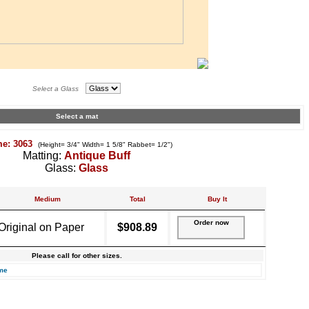
Select a Glass
Select a mat
me: 3063
(Height= 3/4" Width= 1 5/8" Rabbet= 1/2")
Matting:
Antique Buff
Glass:
Glass
Medium
Total
Buy It
Order now
Original on Paper
$908.89
Please call for other sizes.
me