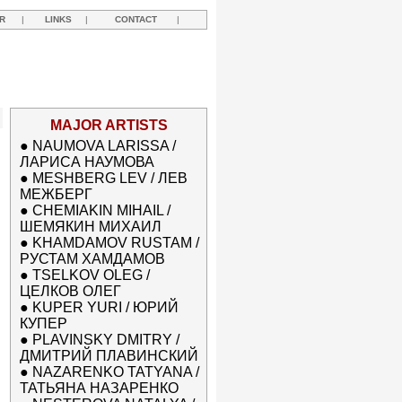
R
|
LINKS
|
CONTACT
|
MAJOR ARTISTS
●
NAUMOVA LARISSA /
ЛАРИСА НАУМОВА
●
MESHBERG LEV / ЛЕВ
МЕЖБЕРГ
●
CHEMIAKIN MIHAIL /
ШЕМЯКИН МИХАИЛ
●
KHAMDAMOV RUSTAM /
РУСТАМ ХАМДАМОВ
●
TSELKOV OLEG /
ЦЕЛКОВ ОЛЕГ
●
KUPER YURI / ЮРИЙ
КУПЕР
●
PLAVINSKY DMITRY /
ДМИТРИЙ ПЛАВИНСКИЙ
●
NAZARENKO TATYANA /
ТАТЬЯНА НАЗАРЕНКО