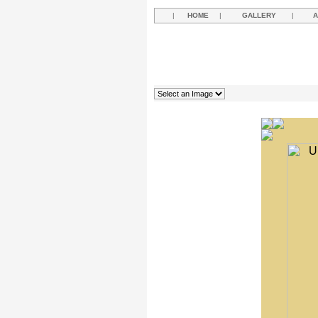
|
HOME
|
GALLERY
|
A