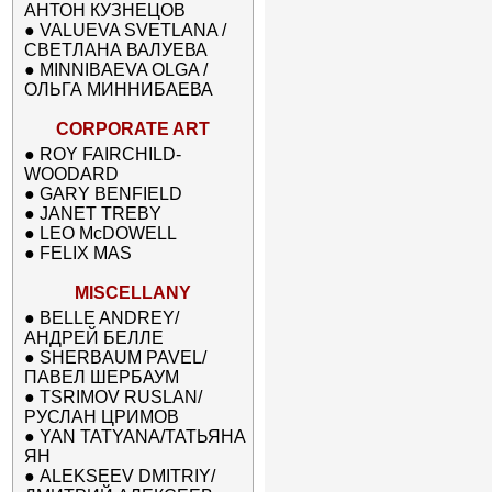
АНТОН КУЗНЕЦОВ
●
VALUEVA SVETLANA /
СВЕТЛАНА ВАЛУЕВА
●
MINNIBAEVA OLGA /
ОЛЬГА МИННИБАЕВА
CORPORATE ART
●
ROY FAIRCHILD-
WOODARD
●
GARY BENFIELD
●
JANET TREBY
●
LEO McDOWELL
●
FELIX MAS
MISCELLANY
●
BELLE ANDREY/
АНДРЕЙ БЕЛЛЕ
●
SHERBAUM PAVEL/
ПАВЕЛ ШЕРБАУМ
●
TSRIMOV RUSLAN/
РУСЛАН ЦРИМОВ
●
YAN TATYANA/ТАТЬЯНА
ЯН
●
ALEKSEEV DMITRIY/