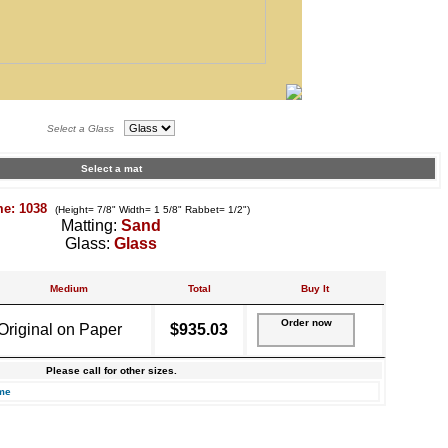
Select a Glass
Select a mat
me: 1038
(Height= 7/8" Width= 1 5/8" Rabbet= 1/2")
Matting:
Sand
Glass:
Glass
Medium
Total
Buy It
Order now
Original on Paper
$935.03
Please call for other sizes.
me