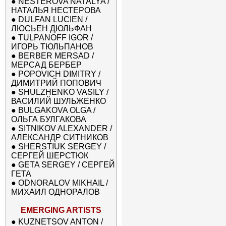
●
NESTEROVA NATALYA /
НАТАЛЬЯ НЕСТЕРОВА
●
DULFAN LUCIEN /
ЛЮСЬЕН ДЮЛЬФАН
●
TULPANOFF IGOR /
ИГОРЬ ТЮЛЬПАНОВ
●
BERBER MERSAD /
МЕРСАД БЕРБЕР
●
POPOVICH DIMITRY /
ДИМИТРИЙ ПОПОВИЧ
●
SHULZHENKO VASILY /
ВАСИЛИЙ ШУЛЬЖЕНКО
●
BULGAKOVA OLGA /
ОЛЬГА БУЛГАКОВА
●
SITNIKOV ALEXANDER /
АЛЕКСАНДР СИТНИКОВ
●
SHERSTIUK SERGEY /
СЕРГЕЙ ШЕРСТЮК
●
GETA SERGEY / СЕРГЕЙ
ГЕТА
●
ODNORALOV MIKHAIL /
МИХАИЛ ОДНОРАЛОВ
EMERGING ARTISTS
●
KUZNETSOV ANTON /