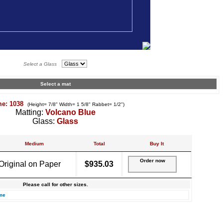
Select a Glass
Select a mat
me: 1038
(Height= 7/8" Width= 1 5/8" Rabbet= 1/2")
Matting:
Volcano Blue
Glass:
Glass
Medium
Total
Buy It
Order now
Original on Paper
$935.03
Please call for other sizes.
me