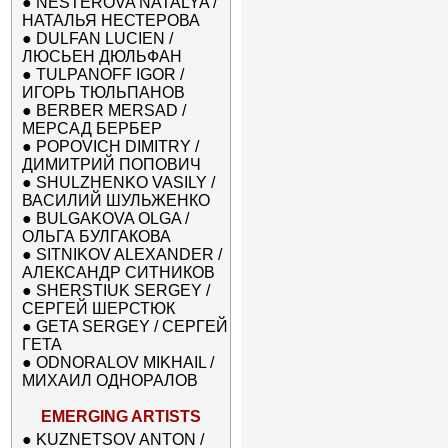
●
NESTEROVA NATALYA /
НАТАЛЬЯ НЕСТЕРОВА
●
DULFAN LUCIEN /
ЛЮСЬЕН ДЮЛЬФАН
●
TULPANOFF IGOR /
ИГОРЬ ТЮЛЬПАНОВ
●
BERBER MERSAD /
МЕРСАД БЕРБЕР
●
POPOVICH DIMITRY /
ДИМИТРИЙ ПОПОВИЧ
●
SHULZHENKO VASILY /
ВАСИЛИЙ ШУЛЬЖЕНКО
●
BULGAKOVA OLGA /
ОЛЬГА БУЛГАКОВА
●
SITNIKOV ALEXANDER /
АЛЕКСАНДР СИТНИКОВ
●
SHERSTIUK SERGEY /
СЕРГЕЙ ШЕРСТЮК
●
GETA SERGEY / СЕРГЕЙ
ГЕТА
●
ODNORALOV MIKHAIL /
МИХАИЛ ОДНОРАЛОВ
EMERGING ARTISTS
●
KUZNETSOV ANTON /