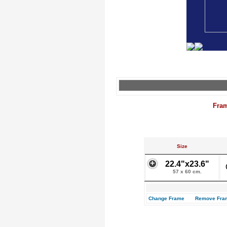
Fra
Size
22.4"x23.6"
57 x 60 cm.
Change Frame
Remove Fra