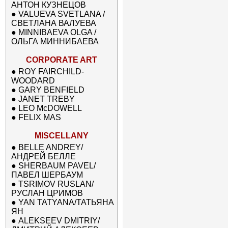
АНТОН КУЗНЕЦОВ
●
VALUEVA SVETLANA /
СВЕТЛАНА ВАЛУЕВА
●
MINNIBAEVA OLGA /
ОЛЬГА МИННИБАЕВА
CORPORATE ART
●
ROY FAIRCHILD-
WOODARD
●
GARY BENFIELD
●
JANET TREBY
●
LEO McDOWELL
●
FELIX MAS
MISCELLANY
●
BELLE ANDREY/
АНДРЕЙ БЕЛЛЕ
●
SHERBAUM PAVEL/
ПАВЕЛ ШЕРБАУМ
●
TSRIMOV RUSLAN/
РУСЛАН ЦРИМОВ
●
YAN TATYANA/ТАТЬЯНА
ЯН
●
ALEKSEEV DMITRIY/