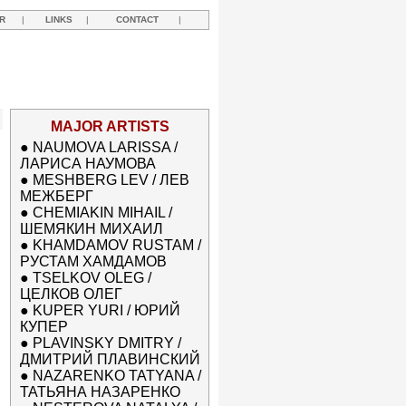
R
|
LINKS
|
CONTACT
|
MAJOR ARTISTS
●
NAUMOVA LARISSA /
ЛАРИСА НАУМОВА
●
MESHBERG LEV / ЛЕВ
МЕЖБЕРГ
●
CHEMIAKIN MIHAIL /
ШЕМЯКИН МИХАИЛ
●
KHAMDAMOV RUSTAM /
РУСТАМ ХАМДАМОВ
●
TSELKOV OLEG /
ЦЕЛКОВ ОЛЕГ
●
KUPER YURI / ЮРИЙ
КУПЕР
●
PLAVINSKY DMITRY /
ДМИТРИЙ ПЛАВИНСКИЙ
●
NAZARENKO TATYANA /
ТАТЬЯНА НАЗАРЕНКО