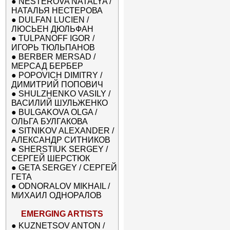
●
NESTEROVA NATALYA /
НАТАЛЬЯ НЕСТЕРОВА
●
DULFAN LUCIEN /
ЛЮСЬЕН ДЮЛЬФАН
●
TULPANOFF IGOR /
ИГОРЬ ТЮЛЬПАНОВ
●
BERBER MERSAD /
МЕРСАД БЕРБЕР
●
POPOVICH DIMITRY /
ДИМИТРИЙ ПОПОВИЧ
●
SHULZHENKO VASILY /
ВАСИЛИЙ ШУЛЬЖЕНКО
●
BULGAKOVA OLGA /
ОЛЬГА БУЛГАКОВА
●
SITNIKOV ALEXANDER /
АЛЕКСАНДР СИТНИКОВ
●
SHERSTIUK SERGEY /
СЕРГЕЙ ШЕРСТЮК
●
GETA SERGEY / СЕРГЕЙ
ГЕТА
●
ODNORALOV MIKHAIL /
МИХАИЛ ОДНОРАЛОВ
EMERGING ARTISTS
●
KUZNETSOV ANTON /