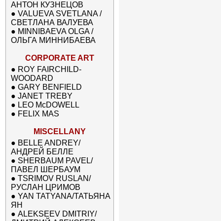
АНТОН КУЗНЕЦОВ
●
VALUEVA SVETLANA /
СВЕТЛАНА ВАЛУЕВА
●
MINNIBAEVA OLGA /
ОЛЬГА МИННИБАЕВА
CORPORATE ART
●
ROY FAIRCHILD-
WOODARD
●
GARY BENFIELD
●
JANET TREBY
●
LEO McDOWELL
●
FELIX MAS
MISCELLANY
●
BELLE ANDREY/
АНДРЕЙ БЕЛЛЕ
●
SHERBAUM PAVEL/
ПАВЕЛ ШЕРБАУМ
●
TSRIMOV RUSLAN/
РУСЛАН ЦРИМОВ
●
YAN TATYANA/ТАТЬЯНА
ЯН
●
ALEKSEEV DMITRIY/