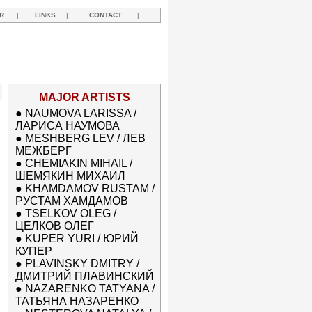
R
|
LINKS
|
CONTACT
|
MAJOR ARTISTS
●
NAUMOVA LARISSA /
ЛАРИСА НАУМОВА
●
MESHBERG LEV / ЛЕВ
МЕЖБЕРГ
●
CHEMIAKIN MIHAIL /
ШЕМЯКИН МИХАИЛ
●
KHAMDAMOV RUSTAM /
РУСТАМ ХАМДАМОВ
●
TSELKOV OLEG /
ЦЕЛКОВ ОЛЕГ
●
KUPER YURI / ЮРИЙ
КУПЕР
●
PLAVINSKY DMITRY /
ДМИТРИЙ ПЛАВИНСКИЙ
●
NAZARENKO TATYANA /
ТАТЬЯНА НАЗАРЕНКО