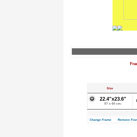
Fra
Size
22.4"x23.6"
57 x 60 cm.
Change Frame
Remove Fra