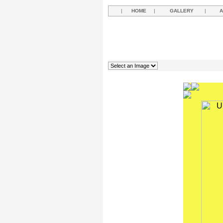
|
HOME
|
GALLERY
|
A