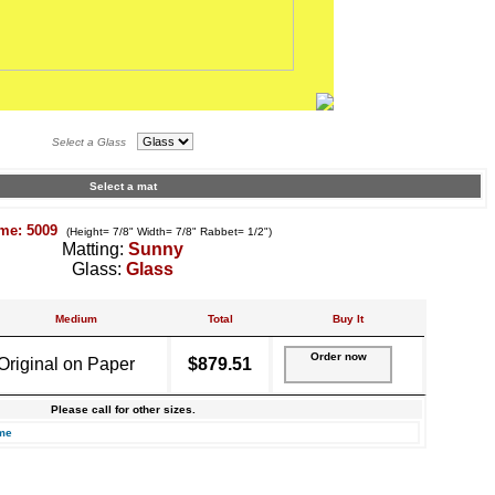
Select a Glass
Select a mat
me: 5009
(Height= 7/8" Width= 7/8" Rabbet= 1/2")
Matting:
Sunny
Glass:
Glass
Medium
Total
Buy It
Order now
Original on Paper
$879.51
Please call for other sizes.
me