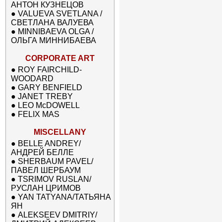
АНТОН КУЗНЕЦОВ
●
VALUEVA SVETLANA /
СВЕТЛАНА ВАЛУЕВА
●
MINNIBAEVA OLGA /
ОЛЬГА МИННИБАЕВА
CORPORATE ART
●
ROY FAIRCHILD-
WOODARD
●
GARY BENFIELD
●
JANET TREBY
●
LEO McDOWELL
●
FELIX MAS
MISCELLANY
●
BELLE ANDREY/
АНДРЕЙ БЕЛЛЕ
●
SHERBAUM PAVEL/
ПАВЕЛ ШЕРБАУМ
●
TSRIMOV RUSLAN/
РУСЛАН ЦРИМОВ
●
YAN TATYANA/ТАТЬЯНА
ЯН
●
ALEKSEEV DMITRIY/