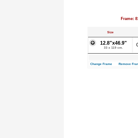
Frame: 8
Size
12.8"x46.9"
33 x 119 cm.
Change Frame
Remove Fra