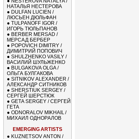
●
NESTEROVA NATALYA /
НАТАЛЬЯ НЕСТЕРОВА
●
DULFAN LUCIEN /
ЛЮСЬЕН ДЮЛЬФАН
●
TULPANOFF IGOR /
ИГОРЬ ТЮЛЬПАНОВ
●
BERBER MERSAD /
МЕРСАД БЕРБЕР
●
POPOVICH DIMITRY /
ДИМИТРИЙ ПОПОВИЧ
●
SHULZHENKO VASILY /
ВАСИЛИЙ ШУЛЬЖЕНКО
●
BULGAKOVA OLGA /
ОЛЬГА БУЛГАКОВА
●
SITNIKOV ALEXANDER /
АЛЕКСАНДР СИТНИКОВ
●
SHERSTIUK SERGEY /
СЕРГЕЙ ШЕРСТЮК
●
GETA SERGEY / СЕРГЕЙ
ГЕТА
●
ODNORALOV MIKHAIL /
МИХАИЛ ОДНОРАЛОВ
EMERGING ARTISTS
●
KUZNETSOV ANTON /