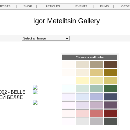
RTISTS
|
SHOP
|
ARTICLES
|
EVENTS
|
FILMS
|
ORDE
Igor Metelitsin Gallery
Choose a wall color