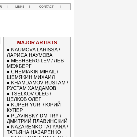
R
|
LINKS
|
CONTACT
|
MAJOR ARTISTS
●
NAUMOVA LARISSA /
ЛАРИСА НАУМОВА
●
MESHBERG LEV / ЛЕВ
МЕЖБЕРГ
●
CHEMIAKIN MIHAIL /
ШЕМЯКИН МИХАИЛ
●
KHAMDAMOV RUSTAM /
РУСТАМ ХАМДАМОВ
●
TSELKOV OLEG /
ЦЕЛКОВ ОЛЕГ
●
KUPER YURI / ЮРИЙ
КУПЕР
●
PLAVINSKY DMITRY /
ДМИТРИЙ ПЛАВИНСКИЙ
●
NAZARENKO TATYANA /
ТАТЬЯНА НАЗАРЕНКО