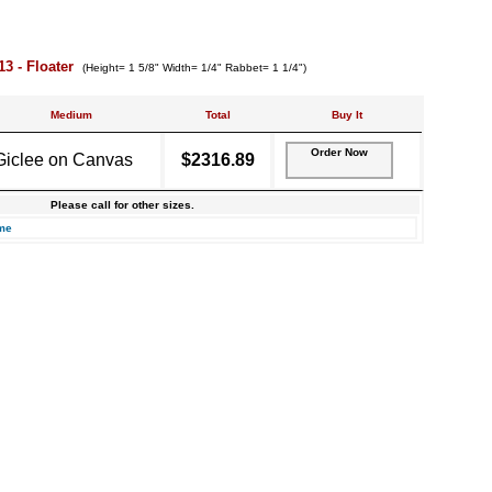
13 - Floater
(Height= 1 5/8" Width= 1/4" Rabbet= 1 1/4")
Medium
Total
Buy It
Order Now
Giclee on Canvas
$2316.89
Please call for other sizes.
me