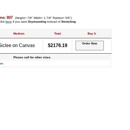
me: 807
(Height= 7/8" Width= 1 7/8" Rabbet= 5/8")
lick
here
if you want
Drymounting
instead of
Stretching
Medium
Total
Buy It
Order Now
Giclee on Canvas
$2176.19
Please call for other sizes.
me