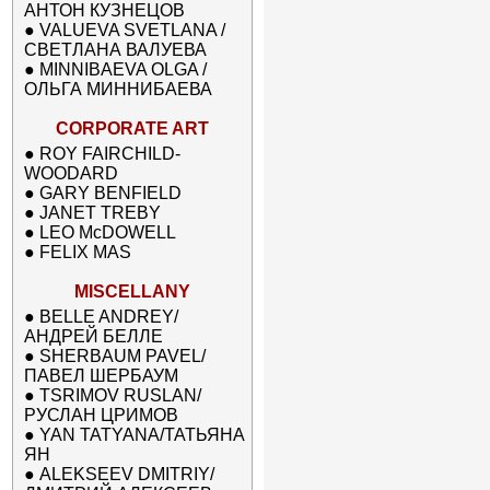
АНТОН КУЗНЕЦОВ
●
VALUEVA SVETLANA /
СВЕТЛАНА ВАЛУЕВА
●
MINNIBAEVA OLGA /
ОЛЬГА МИННИБАЕВА
CORPORATE ART
●
ROY FAIRCHILD-
WOODARD
●
GARY BENFIELD
●
JANET TREBY
●
LEO McDOWELL
●
FELIX MAS
MISCELLANY
●
BELLE ANDREY/
АНДРЕЙ БЕЛЛЕ
●
SHERBAUM PAVEL/
ПАВЕЛ ШЕРБАУМ
●
TSRIMOV RUSLAN/
РУСЛАН ЦРИМОВ
●
YAN TATYANA/ТАТЬЯНА
ЯН
●
ALEKSEEV DMITRIY/