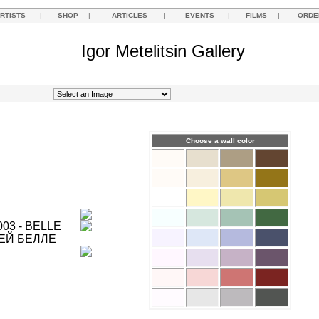
RTISTS
|
SHOP
|
ARTICLES
|
EVENTS
|
FILMS
|
ORDE
Igor Metelitsin Gallery
Choose a wall color