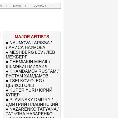
R
|
LINKS
|
CONTACT
|
MAJOR ARTISTS
●
NAUMOVA LARISSA /
ЛАРИСА НАУМОВА
●
MESHBERG LEV / ЛЕВ
МЕЖБЕРГ
●
CHEMIAKIN MIHAIL /
ШЕМЯКИН МИХАИЛ
●
KHAMDAMOV RUSTAM /
РУСТАМ ХАМДАМОВ
●
TSELKOV OLEG /
ЦЕЛКОВ ОЛЕГ
●
KUPER YURI / ЮРИЙ
КУПЕР
●
PLAVINSKY DMITRY /
ДМИТРИЙ ПЛАВИНСКИЙ
●
NAZARENKO TATYANA /
ТАТЬЯНА НАЗАРЕНКО