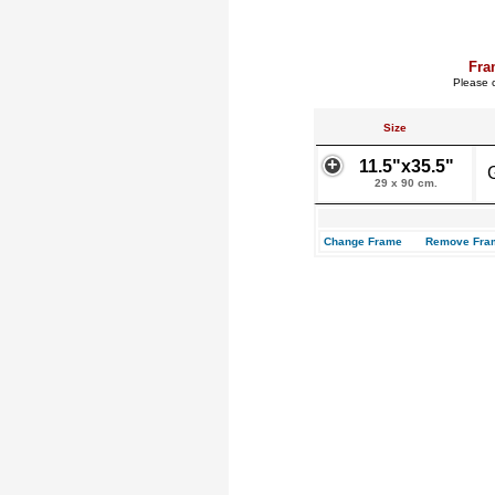
Fra
Please c
Size
11.5"x35.5"
29 x 90 cm.
Change Frame
Remove Fra