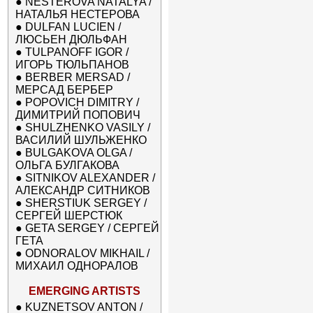
●
NESTEROVA NATALYA /
НАТАЛЬЯ НЕСТЕРОВА
●
DULFAN LUCIEN /
ЛЮСЬЕН ДЮЛЬФАН
●
TULPANOFF IGOR /
ИГОРЬ ТЮЛЬПАНОВ
●
BERBER MERSAD /
МЕРСАД БЕРБЕР
●
POPOVICH DIMITRY /
ДИМИТРИЙ ПОПОВИЧ
●
SHULZHENKO VASILY /
ВАСИЛИЙ ШУЛЬЖЕНКО
●
BULGAKOVA OLGA /
ОЛЬГА БУЛГАКОВА
●
SITNIKOV ALEXANDER /
АЛЕКСАНДР СИТНИКОВ
●
SHERSTIUK SERGEY /
СЕРГЕЙ ШЕРСТЮК
●
GETA SERGEY / СЕРГЕЙ
ГЕТА
●
ODNORALOV MIKHAIL /
МИХАИЛ ОДНОРАЛОВ
EMERGING ARTISTS
●
KUZNETSOV ANTON /