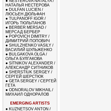
●
NESTEROVA NATALYA /
НАТАЛЬЯ НЕСТЕРОВА
●
DULFAN LUCIEN /
ЛЮСЬЕН ДЮЛЬФАН
●
TULPANOFF IGOR /
ИГОРЬ ТЮЛЬПАНОВ
●
BERBER MERSAD /
МЕРСАД БЕРБЕР
●
POPOVICH DIMITRY /
ДИМИТРИЙ ПОПОВИЧ
●
SHULZHENKO VASILY /
ВАСИЛИЙ ШУЛЬЖЕНКО
●
BULGAKOVA OLGA /
ОЛЬГА БУЛГАКОВА
●
SITNIKOV ALEXANDER /
АЛЕКСАНДР СИТНИКОВ
●
SHERSTIUK SERGEY /
СЕРГЕЙ ШЕРСТЮК
●
GETA SERGEY / СЕРГЕЙ
ГЕТА
●
ODNORALOV MIKHAIL /
МИХАИЛ ОДНОРАЛОВ
EMERGING ARTISTS
●
KUZNETSOV ANTON /