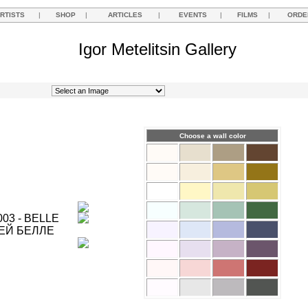
RTISTS
|
SHOP
|
ARTICLES
|
EVENTS
|
FILMS
|
ORDE
Igor Metelitsin Gallery
Choose a wall color