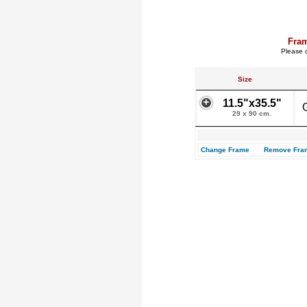
Fra
Please c
Size
11.5"x35.5"
29 x 90 cm.
Change Frame
Remove Fra