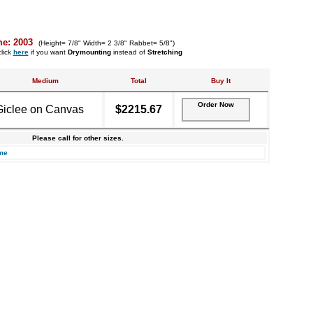
me: 2003
(Height= 7/8" Width= 2 3/8" Rabbet= 5/8")
lick
here
if you want
Drymounting
instead of
Stretching
Medium
Total
Buy It
Order Now
Giclee on Canvas
$2215.67
Please call for other sizes.
me