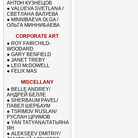
АНТОН КУЗНЕЦОВ
●
VALUEVA SVETLANA /
СВЕТЛАНА ВАЛУЕВА
●
MINNIBAEVA OLGA /
ОЛЬГА МИННИБАЕВА
CORPORATE ART
●
ROY FAIRCHILD-
WOODARD
●
GARY BENFIELD
●
JANET TREBY
●
LEO McDOWELL
●
FELIX MAS
MISCELLANY
●
BELLE ANDREY/
АНДРЕЙ БЕЛЛЕ
●
SHERBAUM PAVEL/
ПАВЕЛ ШЕРБАУМ
●
TSRIMOV RUSLAN/
РУСЛАН ЦРИМОВ
●
YAN TATYANA/ТАТЬЯНА
ЯН
●
ALEKSEEV DMITRIY/