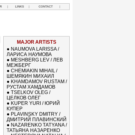
R
|
LINKS
|
CONTACT
|
MAJOR ARTISTS
●
NAUMOVA LARISSA /
ЛАРИСА НАУМОВА
●
MESHBERG LEV / ЛЕВ
МЕЖБЕРГ
●
CHEMIAKIN MIHAIL /
ШЕМЯКИН МИХАИЛ
●
KHAMDAMOV RUSTAM /
РУСТАМ ХАМДАМОВ
●
TSELKOV OLEG /
ЦЕЛКОВ ОЛЕГ
●
KUPER YURI / ЮРИЙ
КУПЕР
●
PLAVINSKY DMITRY /
ДМИТРИЙ ПЛАВИНСКИЙ
●
NAZARENKO TATYANA /
ТАТЬЯНА НАЗАРЕНКО