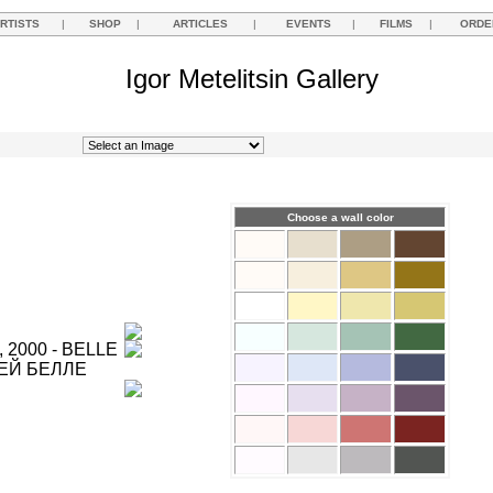
RTISTS
|
SHOP
|
ARTICLES
|
EVENTS
|
FILMS
|
ORDE
Igor Metelitsin Gallery
Choose a wall color