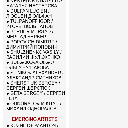
●
NESTEROVA NATALYA /
НАТАЛЬЯ НЕСТЕРОВА
●
DULFAN LUCIEN /
ЛЮСЬЕН ДЮЛЬФАН
●
TULPANOFF IGOR /
ИГОРЬ ТЮЛЬПАНОВ
●
BERBER MERSAD /
МЕРСАД БЕРБЕР
●
POPOVICH DIMITRY /
ДИМИТРИЙ ПОПОВИЧ
●
SHULZHENKO VASILY /
ВАСИЛИЙ ШУЛЬЖЕНКО
●
BULGAKOVA OLGA /
ОЛЬГА БУЛГАКОВА
●
SITNIKOV ALEXANDER /
АЛЕКСАНДР СИТНИКОВ
●
SHERSTIUK SERGEY /
СЕРГЕЙ ШЕРСТЮК
●
GETA SERGEY / СЕРГЕЙ
ГЕТА
●
ODNORALOV MIKHAIL /
МИХАИЛ ОДНОРАЛОВ
EMERGING ARTISTS
●
KUZNETSOV ANTON /