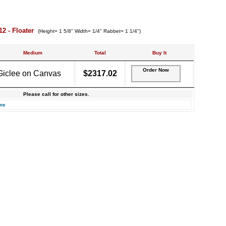
12 - Floater
(Height= 1 5/8" Width= 1/4" Rabbet= 1 1/4")
Medium
Total
Buy It
Order Now
Giclee on Canvas
$2317.02
Please call for other sizes.
me