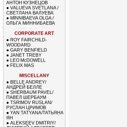
АНТОН КУЗНЕЦОВ
●
VALUEVA SVETLANA /
СВЕТЛАНА ВАЛУЕВА
●
MINNIBAEVA OLGA /
ОЛЬГА МИННИБАЕВА
CORPORATE ART
●
ROY FAIRCHILD-
WOODARD
●
GARY BENFIELD
●
JANET TREBY
●
LEO McDOWELL
●
FELIX MAS
MISCELLANY
●
BELLE ANDREY/
АНДРЕЙ БЕЛЛЕ
●
SHERBAUM PAVEL/
ПАВЕЛ ШЕРБАУМ
●
TSRIMOV RUSLAN/
РУСЛАН ЦРИМОВ
●
YAN TATYANA/ТАТЬЯНА
ЯН
●
ALEKSEEV DMITRIY/