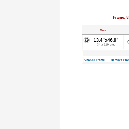
Frame: 8
Size
13.4"x46.9"
34 x 119 cm.
Change Frame
Remove Fra