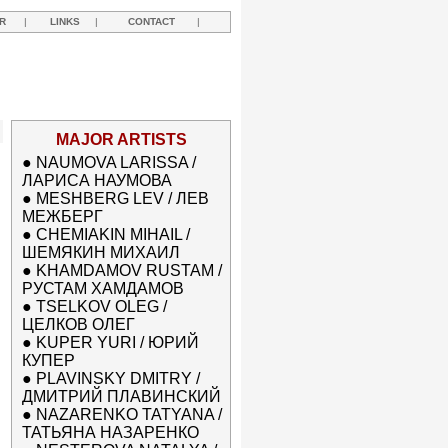
R
|
LINKS
|
CONTACT
|
MAJOR ARTISTS
●
NAUMOVA LARISSA /
ЛАРИСА НАУМОВА
●
MESHBERG LEV / ЛЕВ
МЕЖБЕРГ
●
CHEMIAKIN MIHAIL /
ШЕМЯКИН МИХАИЛ
●
KHAMDAMOV RUSTAM /
РУСТАМ ХАМДАМОВ
●
TSELKOV OLEG /
ЦЕЛКОВ ОЛЕГ
●
KUPER YURI / ЮРИЙ
КУПЕР
●
PLAVINSKY DMITRY /
ДМИТРИЙ ПЛАВИНСКИЙ
●
NAZARENKO TATYANA /
ТАТЬЯНА НАЗАРЕНКО