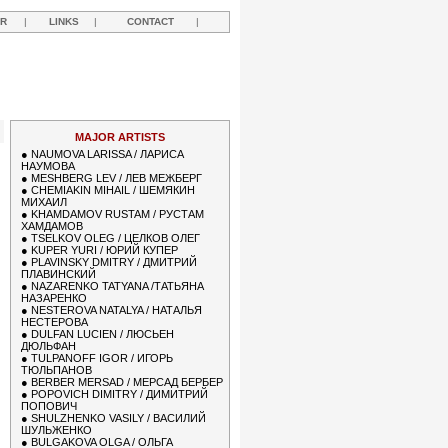
R
|
LINKS
|
CONTACT
|
MAJOR ARTISTS
●
NAUMOVA LARISSA / ЛАРИСА
НАУМОВА
●
MESHBERG LEV / ЛЕВ МЕЖБЕРГ
●
CHEMIAKIN MIHAIL / ШЕМЯКИН
МИХАИЛ
●
KHAMDAMOV RUSTAM / РУСТАМ
ХАМДАМОВ
●
TSELKOV OLEG / ЦЕЛКОВ ОЛЕГ
●
KUPER YURI / ЮРИЙ КУПЕР
●
PLAVINSKY DMITRY / ДМИТРИЙ
ПЛАВИНСКИЙ
●
NAZARENKO TATYANA /ТАТЬЯНА
НАЗАРЕНКО
●
NESTEROVA NATALYA / НАТАЛЬЯ
НЕСТЕРОВА
●
DULFAN LUCIEN / ЛЮСЬЕН
ДЮЛЬФАН
●
TULPANOFF IGOR / ИГОРЬ
ТЮЛЬПАНОВ
●
BERBER MERSAD / МЕРСАД БЕРБЕР
●
POPOVICH DIMITRY / ДИМИТРИЙ
ПОПОВИЧ
●
SHULZHENKO VASILY / ВАСИЛИЙ
ШУЛЬЖЕНКО
●
BULGAKOVA OLGA / ОЛЬГА