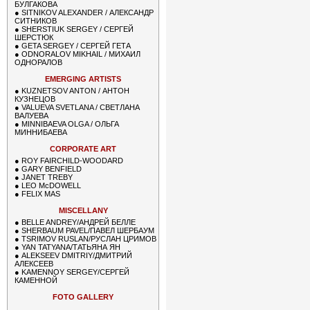
БУЛГАКОВА
●
SITNIKOV ALEXANDER / АЛЕКСАНДР
СИТНИКОВ
●
SHERSTIUK SERGEY / СЕРГЕЙ
ШЕРСТЮК
●
GETA SERGEY / СЕРГЕЙ ГЕТА
●
ODNORALOV MIKHAIL / МИХАИЛ
ОДНОРАЛОВ
EMERGING ARTISTS
●
KUZNETSOV ANTON / АНТОН
КУЗНЕЦОВ
●
VALUEVA SVETLANA / СВЕТЛАНА
ВАЛУЕВА
●
MINNIBAEVA OLGA / ОЛЬГА
МИННИБАЕВА
CORPORATE ART
●
ROY FAIRCHILD-WOODARD
●
GARY BENFIELD
●
JANET TREBY
●
LEO McDOWELL
●
FELIX MAS
MISCELLANY
●
BELLE ANDREY/АНДРЕЙ БЕЛЛЕ
●
SHERBAUM PAVEL/ПАВЕЛ ШЕРБАУМ
●
TSRIMOV RUSLAN/РУСЛАН ЦРИМОВ
●
YAN TATYANA/ТАТЬЯНА ЯН
●
ALEKSEEV DMITRIY/ДМИТРИЙ
АЛЕКСЕЕВ
●
KAMENNOY SERGEY/СЕРГЕЙ
КАМЕННОЙ
FOTO GALLERY