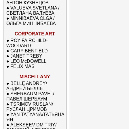
АНТОН КУЗНЕЦОВ
●
VALUEVA SVETLANA /
СВЕТЛАНА ВАЛУЕВА
●
MINNIBAEVA OLGA /
ОЛЬГА МИННИБАЕВА
CORPORATE ART
●
ROY FAIRCHILD-
WOODARD
●
GARY BENFIELD
●
JANET TREBY
●
LEO McDOWELL
●
FELIX MAS
MISCELLANY
●
BELLE ANDREY/
АНДРЕЙ БЕЛЛЕ
●
SHERBAUM PAVEL/
ПАВЕЛ ШЕРБАУМ
●
TSRIMOV RUSLAN/
РУСЛАН ЦРИМОВ
●
YAN TATYANA/ТАТЬЯНА
ЯН
●
ALEKSEEV DMITRIY/