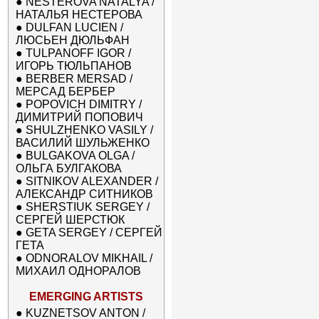
●
NESTEROVA NATALYA /
НАТАЛЬЯ НЕСТЕРОВА
●
DULFAN LUCIEN /
ЛЮСЬЕН ДЮЛЬФАН
●
TULPANOFF IGOR /
ИГОРЬ ТЮЛЬПАНОВ
●
BERBER MERSAD /
МЕРСАД БЕРБЕР
●
POPOVICH DIMITRY /
ДИМИТРИЙ ПОПОВИЧ
●
SHULZHENKO VASILY /
ВАСИЛИЙ ШУЛЬЖЕНКО
●
BULGAKOVA OLGA /
ОЛЬГА БУЛГАКОВА
●
SITNIKOV ALEXANDER /
АЛЕКСАНДР СИТНИКОВ
●
SHERSTIUK SERGEY /
СЕРГЕЙ ШЕРСТЮК
●
GETA SERGEY / СЕРГЕЙ
ГЕТА
●
ODNORALOV MIKHAIL /
МИХАИЛ ОДНОРАЛОВ
EMERGING ARTISTS
●
KUZNETSOV ANTON /