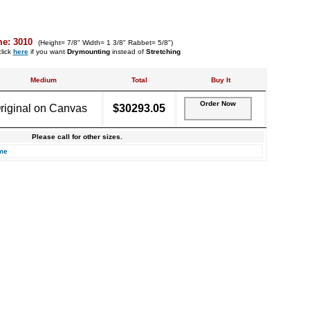
me: 3010
(Height= 7/8" Width= 1 3/8" Rabbet= 5/8")
lick
here
if you want
Drymounting
instead of
Stretching
Medium
Total
Buy It
Order Now
riginal on Canvas
$30293.05
Please call for other sizes.
me