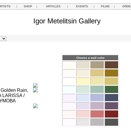
RTISTS
|
SHOP
|
ARTICLES
|
EVENTS
|
FILMS
|
ORDE
Igor Metelitsin Gallery
Choose a wall color