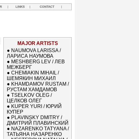
R
|
LINKS
|
CONTACT
|
MAJOR ARTISTS
●
NAUMOVA LARISSA /
ЛАРИСА НАУМОВА
●
MESHBERG LEV / ЛЕВ
МЕЖБЕРГ
●
CHEMIAKIN MIHAIL /
ШЕМЯКИН МИХАИЛ
●
KHAMDAMOV RUSTAM /
РУСТАМ ХАМДАМОВ
●
TSELKOV OLEG /
ЦЕЛКОВ ОЛЕГ
●
KUPER YURI / ЮРИЙ
КУПЕР
●
PLAVINSKY DMITRY /
ДМИТРИЙ ПЛАВИНСКИЙ
●
NAZARENKO TATYANA /
ТАТЬЯНА НАЗАРЕНКО