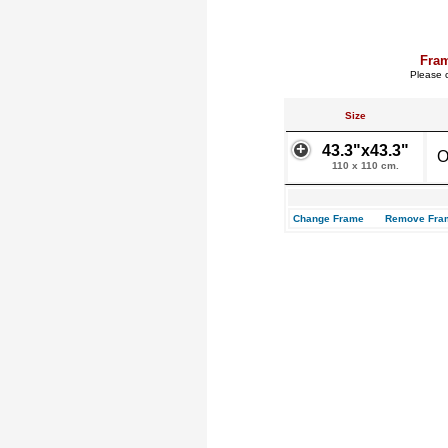
Fra
Please c
Size
43.3"x43.3"
O
110 x 110 cm.
Change Frame
Remove Fra