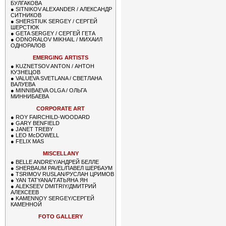
БУЛГАКОВА
●
SITNIKOV ALEXANDER / АЛЕКСАНДР
СИТНИКОВ
●
SHERSTIUK SERGEY / СЕРГЕЙ
ШЕРСТЮК
●
GETA SERGEY / СЕРГЕЙ ГЕТА
●
ODNORALOV MIKHAIL / МИХАИЛ
ОДНОРАЛОВ
EMERGING ARTISTS
●
KUZNETSOV ANTON / АНТОН
КУЗНЕЦОВ
●
VALUEVA SVETLANA / СВЕТЛАНА
ВАЛУЕВА
●
MINNIBAEVA OLGA / ОЛЬГА
МИННИБАЕВА
CORPORATE ART
●
ROY FAIRCHILD-WOODARD
●
GARY BENFIELD
●
JANET TREBY
●
LEO McDOWELL
●
FELIX MAS
MISCELLANY
●
BELLE ANDREY/АНДРЕЙ БЕЛЛЕ
●
SHERBAUM PAVEL/ПАВЕЛ ШЕРБАУМ
●
TSRIMOV RUSLAN/РУСЛАН ЦРИМОВ
●
YAN TATYANA/ТАТЬЯНА ЯН
●
ALEKSEEV DMITRIY/ДМИТРИЙ
АЛЕКСЕЕВ
●
KAMENNOY SERGEY/СЕРГЕЙ
КАМЕННОЙ
FOTO GALLERY