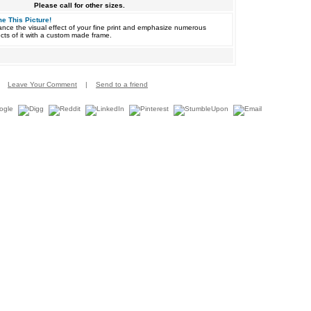
Please call for other sizes.
e This Picture!
nce the visual effect of your fine print and emphasize numerous
cts of it with a custom made frame.
Leave Your Comment
|
Send to a friend