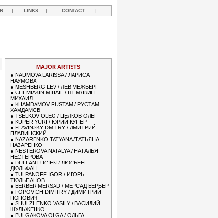
R
|
LINKS
|
CONTACT
|
MAJOR ARTISTS
●
NAUMOVA LARISSA / ЛАРИСА
НАУМОВА
●
MESHBERG LEV / ЛЕВ МЕЖБЕРГ
●
CHEMIAKIN MIHAIL / ШЕМЯКИН
МИХАИЛ
●
KHAMDAMOV RUSTAM / РУСТАМ
ХАМДАМОВ
●
TSELKOV OLEG / ЦЕЛКОВ ОЛЕГ
●
KUPER YURI / ЮРИЙ КУПЕР
●
PLAVINSKY DMITRY / ДМИТРИЙ
ПЛАВИНСКИЙ
●
NAZARENKO TATYANA /ТАТЬЯНА
НАЗАРЕНКО
●
NESTEROVA NATALYA / НАТАЛЬЯ
НЕСТЕРОВА
●
DULFAN LUCIEN / ЛЮСЬЕН
ДЮЛЬФАН
●
TULPANOFF IGOR / ИГОРЬ
ТЮЛЬПАНОВ
●
BERBER MERSAD / МЕРСАД БЕРБЕР
●
POPOVICH DIMITRY / ДИМИТРИЙ
ПОПОВИЧ
●
SHULZHENKO VASILY / ВАСИЛИЙ
ШУЛЬЖЕНКО
●
BULGAKOVA OLGA / ОЛЬГА