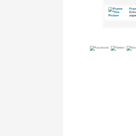
Fram
Enha
aspe