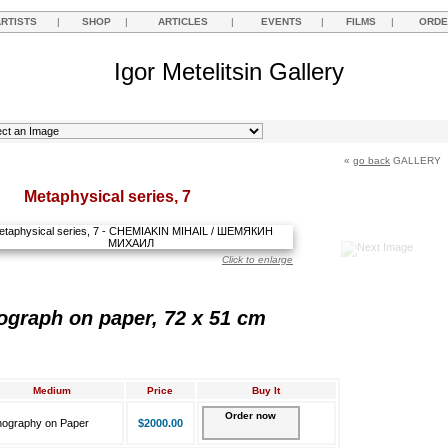
ARTISTS
|
SHOP
|
ARTICLES
|
EVENTS
|
FILMS
|
ORDE
Igor Metelitsin Gallery
«
go back
GALLERY
Metaphysical series, 7
Click to enlarge
ograph on paper, 72 x 51 cm
Medium
Price
Buy It
Order now
thography on Paper
$2000.00