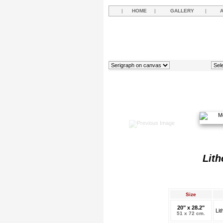
|
HOME
|
GALLERY
|
Lith
Size
20" x 28.2"
Li
51 x 72 cm.