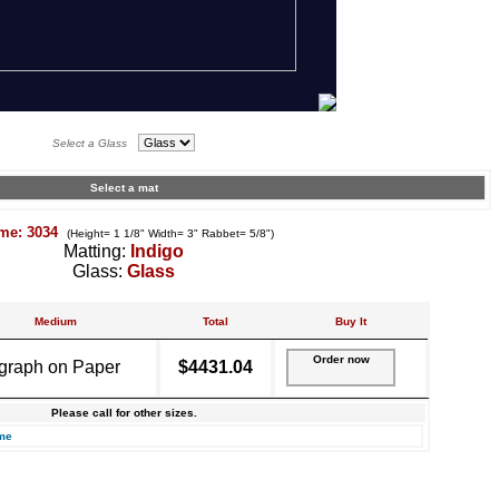
Select a Glass
Select a mat
me: 3034
(Height= 1 1/8" Width= 3" Rabbet= 5/8")
Matting:
Indigo
Glass:
Glass
Medium
Total
Buy It
Order now
graph on Paper
$4431.04
Please call for other sizes.
me