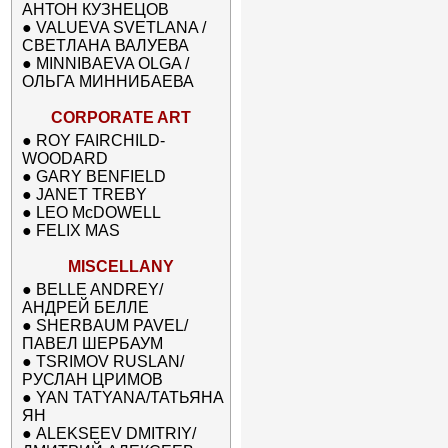
АНТОН КУЗНЕЦОВ
●
VALUEVA SVETLANA /
СВЕТЛАНА ВАЛУЕВА
●
MINNIBAEVA OLGA /
ОЛЬГА МИННИБАЕВА
CORPORATE ART
●
ROY FAIRCHILD-
WOODARD
●
GARY BENFIELD
●
JANET TREBY
●
LEO McDOWELL
●
FELIX MAS
MISCELLANY
●
BELLE ANDREY/
АНДРЕЙ БЕЛЛЕ
●
SHERBAUM PAVEL/
ПАВЕЛ ШЕРБАУМ
●
TSRIMOV RUSLAN/
РУСЛАН ЦРИМОВ
●
YAN TATYANA/ТАТЬЯНА
ЯН
●
ALEKSEEV DMITRIY/