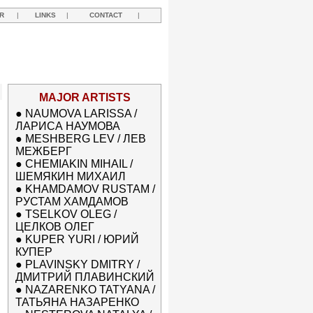
R
|
LINKS
|
CONTACT
|
MAJOR ARTISTS
●
NAUMOVA LARISSA /
ЛАРИСА НАУМОВА
●
MESHBERG LEV / ЛЕВ
МЕЖБЕРГ
●
CHEMIAKIN MIHAIL /
ШЕМЯКИН МИХАИЛ
●
KHAMDAMOV RUSTAM /
РУСТАМ ХАМДАМОВ
●
TSELKOV OLEG /
ЦЕЛКОВ ОЛЕГ
●
KUPER YURI / ЮРИЙ
КУПЕР
●
PLAVINSKY DMITRY /
ДМИТРИЙ ПЛАВИНСКИЙ
●
NAZARENKO TATYANA /
ТАТЬЯНА НАЗАРЕНКО