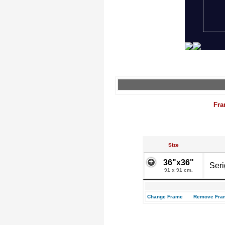
Fra
Size
36"x36"
Seri
91 x 91 cm.
Change Frame
Remove Fra