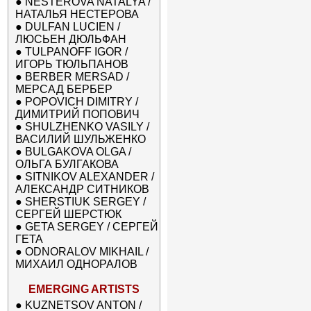
●
NESTEROVA NATALYA /
НАТАЛЬЯ НЕСТЕРОВА
●
DULFAN LUCIEN /
ЛЮСЬЕН ДЮЛЬФАН
●
TULPANOFF IGOR /
ИГОРЬ ТЮЛЬПАНОВ
●
BERBER MERSAD /
МЕРСАД БЕРБЕР
●
POPOVICH DIMITRY /
ДИМИТРИЙ ПОПОВИЧ
●
SHULZHENKO VASILY /
ВАСИЛИЙ ШУЛЬЖЕНКО
●
BULGAKOVA OLGA /
ОЛЬГА БУЛГАКОВА
●
SITNIKOV ALEXANDER /
АЛЕКСАНДР СИТНИКОВ
●
SHERSTIUK SERGEY /
СЕРГЕЙ ШЕРСТЮК
●
GETA SERGEY / СЕРГЕЙ
ГЕТА
●
ODNORALOV MIKHAIL /
МИХАИЛ ОДНОРАЛОВ
EMERGING ARTISTS
●
KUZNETSOV ANTON /