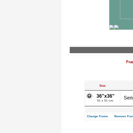
Fra
Size
36"x36"
Seri
91 x 91 cm.
Change Frame
Remove Fra