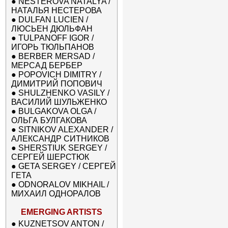
●
NESTEROVA NATALYA /
НАТАЛЬЯ НЕСТЕРОВА
●
DULFAN LUCIEN /
ЛЮСЬЕН ДЮЛЬФАН
●
TULPANOFF IGOR /
ИГОРЬ ТЮЛЬПАНОВ
●
BERBER MERSAD /
МЕРСАД БЕРБЕР
●
POPOVICH DIMITRY /
ДИМИТРИЙ ПОПОВИЧ
●
SHULZHENKO VASILY /
ВАСИЛИЙ ШУЛЬЖЕНКО
●
BULGAKOVA OLGA /
ОЛЬГА БУЛГАКОВА
●
SITNIKOV ALEXANDER /
АЛЕКСАНДР СИТНИКОВ
●
SHERSTIUK SERGEY /
СЕРГЕЙ ШЕРСТЮК
●
GETA SERGEY / СЕРГЕЙ
ГЕТА
●
ODNORALOV MIKHAIL /
МИХАИЛ ОДНОРАЛОВ
EMERGING ARTISTS
●
KUZNETSOV ANTON /