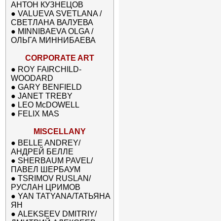
АНТОН КУЗНЕЦОВ
●
VALUEVA SVETLANA /
СВЕТЛАНА ВАЛУЕВА
●
MINNIBAEVA OLGA /
ОЛЬГА МИННИБАЕВА
CORPORATE ART
●
ROY FAIRCHILD-
WOODARD
●
GARY BENFIELD
●
JANET TREBY
●
LEO McDOWELL
●
FELIX MAS
MISCELLANY
●
BELLE ANDREY/
АНДРЕЙ БЕЛЛЕ
●
SHERBAUM PAVEL/
ПАВЕЛ ШЕРБАУМ
●
TSRIMOV RUSLAN/
РУСЛАН ЦРИМОВ
●
YAN TATYANA/ТАТЬЯНА
ЯН
●
ALEKSEEV DMITRIY/