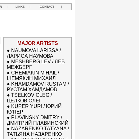
R
|
LINKS
|
CONTACT
|
MAJOR ARTISTS
●
NAUMOVA LARISSA /
ЛАРИСА НАУМОВА
●
MESHBERG LEV / ЛЕВ
МЕЖБЕРГ
●
CHEMIAKIN MIHAIL /
ШЕМЯКИН МИХАИЛ
●
KHAMDAMOV RUSTAM /
РУСТАМ ХАМДАМОВ
●
TSELKOV OLEG /
ЦЕЛКОВ ОЛЕГ
●
KUPER YURI / ЮРИЙ
КУПЕР
●
PLAVINSKY DMITRY /
ДМИТРИЙ ПЛАВИНСКИЙ
●
NAZARENKO TATYANA /
ТАТЬЯНА НАЗАРЕНКО