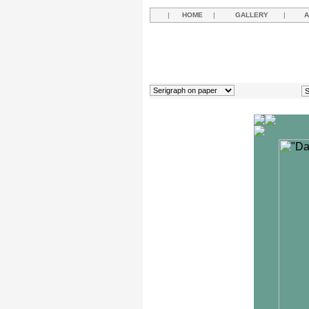
|
HOME
|
GALLERY
|
A