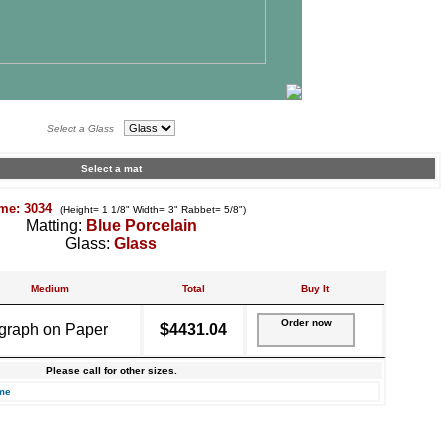
Select a Glass
Select a mat
me: 3034
(Height= 1 1/8" Width= 3" Rabbet= 5/8")
Matting:
Blue Porcelain
Glass:
Glass
Medium
Total
Buy It
Order now
graph on Paper
$4431.04
Please call for other sizes.
me