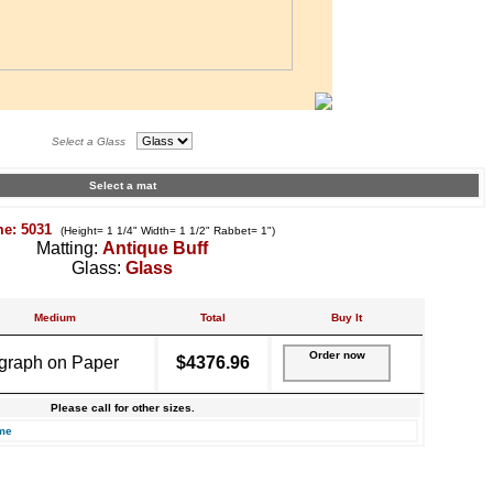
Select a Glass
Select a mat
me: 5031
(Height= 1 1/4" Width= 1 1/2" Rabbet= 1")
Matting:
Antique Buff
Glass:
Glass
Medium
Total
Buy It
Order now
graph on Paper
$4376.96
Please call for other sizes.
me