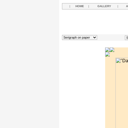
|
HOME
|
GALLERY
|
A