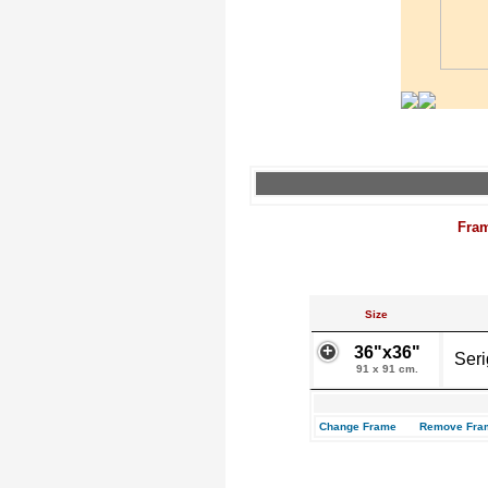
Fra
Size
36"x36"
Seri
91 x 91 cm.
Change Frame
Remove Fra