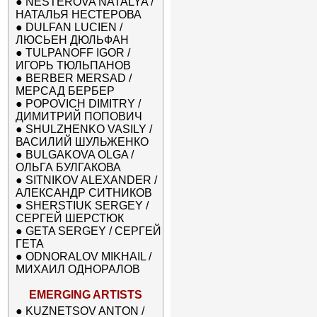
●
NESTEROVA NATALYA /
НАТАЛЬЯ НЕСТЕРОВА
●
DULFAN LUCIEN /
ЛЮСЬЕН ДЮЛЬФАН
●
TULPANOFF IGOR /
ИГОРЬ ТЮЛЬПАНОВ
●
BERBER MERSAD /
МЕРСАД БЕРБЕР
●
POPOVICH DIMITRY /
ДИМИТРИЙ ПОПОВИЧ
●
SHULZHENKO VASILY /
ВАСИЛИЙ ШУЛЬЖЕНКО
●
BULGAKOVA OLGA /
ОЛЬГА БУЛГАКОВА
●
SITNIKOV ALEXANDER /
АЛЕКСАНДР СИТНИКОВ
●
SHERSTIUK SERGEY /
СЕРГЕЙ ШЕРСТЮК
●
GETA SERGEY / СЕРГЕЙ
ГЕТА
●
ODNORALOV MIKHAIL /
МИХАИЛ ОДНОРАЛОВ
EMERGING ARTISTS
●
KUZNETSOV ANTON /