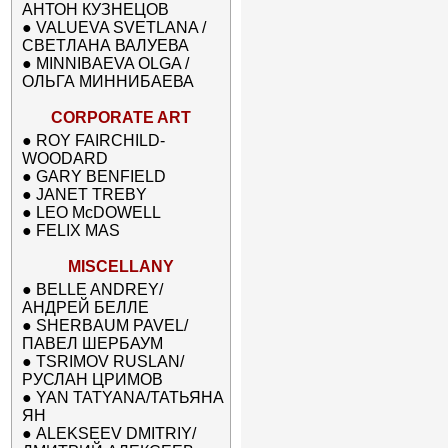
АНТОН КУЗНЕЦОВ
●
VALUEVA SVETLANA /
СВЕТЛАНА ВАЛУЕВА
●
MINNIBAEVA OLGA /
ОЛЬГА МИННИБАЕВА
CORPORATE ART
●
ROY FAIRCHILD-
WOODARD
●
GARY BENFIELD
●
JANET TREBY
●
LEO McDOWELL
●
FELIX MAS
MISCELLANY
●
BELLE ANDREY/
АНДРЕЙ БЕЛЛЕ
●
SHERBAUM PAVEL/
ПАВЕЛ ШЕРБАУМ
●
TSRIMOV RUSLAN/
РУСЛАН ЦРИМОВ
●
YAN TATYANA/ТАТЬЯНА
ЯН
●
ALEKSEEV DMITRIY/