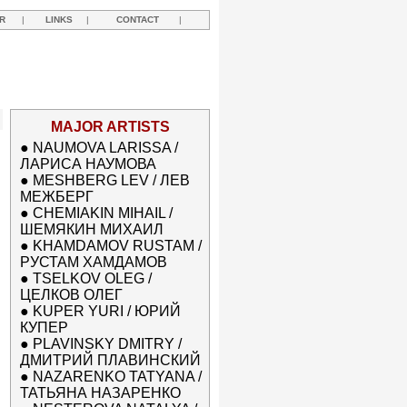
R
|
LINKS
|
CONTACT
|
MAJOR ARTISTS
●
NAUMOVA LARISSA /
ЛАРИСА НАУМОВА
●
MESHBERG LEV / ЛЕВ
МЕЖБЕРГ
●
CHEMIAKIN MIHAIL /
ШЕМЯКИН МИХАИЛ
●
KHAMDAMOV RUSTAM /
РУСТАМ ХАМДАМОВ
●
TSELKOV OLEG /
ЦЕЛКОВ ОЛЕГ
●
KUPER YURI / ЮРИЙ
КУПЕР
●
PLAVINSKY DMITRY /
ДМИТРИЙ ПЛАВИНСКИЙ
●
NAZARENKO TATYANA /
ТАТЬЯНА НАЗАРЕНКО