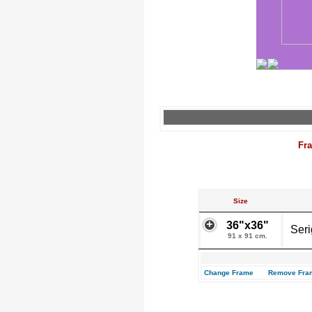
Fr
Size
36"x36"
Seri
91 x 91 cm.
Change Frame
Remove Fra