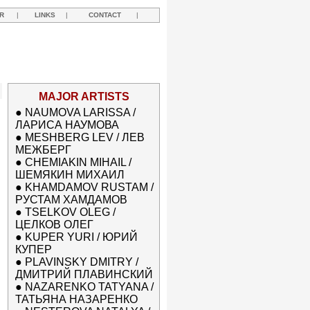
R
|
LINKS
|
CONTACT
|
MAJOR ARTISTS
●
NAUMOVA LARISSA /
ЛАРИСА НАУМОВА
●
MESHBERG LEV / ЛЕВ
МЕЖБЕРГ
●
CHEMIAKIN MIHAIL /
ШЕМЯКИН МИХАИЛ
●
KHAMDAMOV RUSTAM /
РУСТАМ ХАМДАМОВ
●
TSELKOV OLEG /
ЦЕЛКОВ ОЛЕГ
●
KUPER YURI / ЮРИЙ
КУПЕР
●
PLAVINSKY DMITRY /
ДМИТРИЙ ПЛАВИНСКИЙ
●
NAZARENKO TATYANA /
ТАТЬЯНА НАЗАРЕНКО