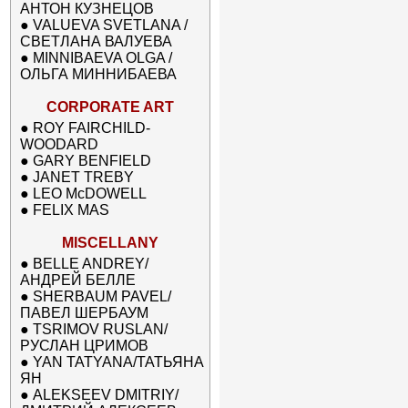
АНТОН КУЗНЕЦОВ
●
VALUEVA SVETLANA /
СВЕТЛАНА ВАЛУЕВА
●
MINNIBAEVA OLGA /
ОЛЬГА МИННИБАЕВА
CORPORATE ART
●
ROY FAIRCHILD-
WOODARD
●
GARY BENFIELD
●
JANET TREBY
●
LEO McDOWELL
●
FELIX MAS
MISCELLANY
●
BELLE ANDREY/
АНДРЕЙ БЕЛЛЕ
●
SHERBAUM PAVEL/
ПАВЕЛ ШЕРБАУМ
●
TSRIMOV RUSLAN/
РУСЛАН ЦРИМОВ
●
YAN TATYANA/ТАТЬЯНА
ЯН
●
ALEKSEEV DMITRIY/