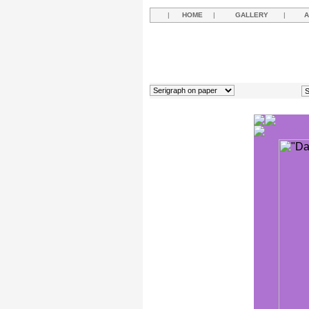
|
HOME
|
GALLERY
|
A