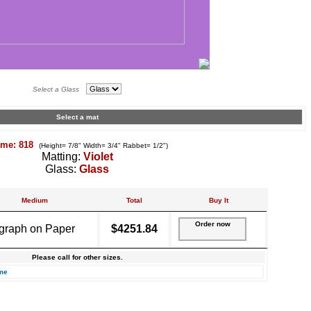
Select a Glass
Select a mat
ame: 818
(Height= 7/8" Width= 3/4" Rabbet= 1/2")
Matting:
Violet
Glass:
Glass
Medium
Total
Buy It
Order now
graph on Paper
$4251.84
Please call for other sizes.
me