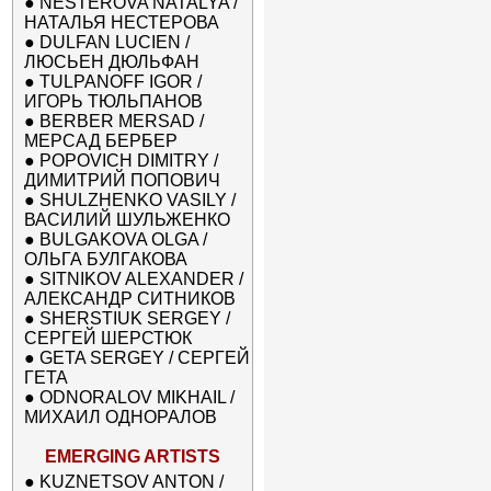
●
NESTEROVA NATALYA /
НАТАЛЬЯ НЕСТЕРОВА
●
DULFAN LUCIEN /
ЛЮСЬЕН ДЮЛЬФАН
●
TULPANOFF IGOR /
ИГОРЬ ТЮЛЬПАНОВ
●
BERBER MERSAD /
МЕРСАД БЕРБЕР
●
POPOVICH DIMITRY /
ДИМИТРИЙ ПОПОВИЧ
●
SHULZHENKO VASILY /
ВАСИЛИЙ ШУЛЬЖЕНКО
●
BULGAKOVA OLGA /
ОЛЬГА БУЛГАКОВА
●
SITNIKOV ALEXANDER /
АЛЕКСАНДР СИТНИКОВ
●
SHERSTIUK SERGEY /
СЕРГЕЙ ШЕРСТЮК
●
GETA SERGEY / СЕРГЕЙ
ГЕТА
●
ODNORALOV MIKHAIL /
МИХАИЛ ОДНОРАЛОВ
EMERGING ARTISTS
●
KUZNETSOV ANTON /