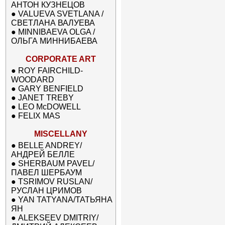
АНТОН КУЗНЕЦОВ
●
VALUEVA SVETLANA /
СВЕТЛАНА ВАЛУЕВА
●
MINNIBAEVA OLGA /
ОЛЬГА МИННИБАЕВА
CORPORATE ART
●
ROY FAIRCHILD-
WOODARD
●
GARY BENFIELD
●
JANET TREBY
●
LEO McDOWELL
●
FELIX MAS
MISCELLANY
●
BELLE ANDREY/
АНДРЕЙ БЕЛЛЕ
●
SHERBAUM PAVEL/
ПАВЕЛ ШЕРБАУМ
●
TSRIMOV RUSLAN/
РУСЛАН ЦРИМОВ
●
YAN TATYANA/ТАТЬЯНА
ЯН
●
ALEKSEEV DMITRIY/