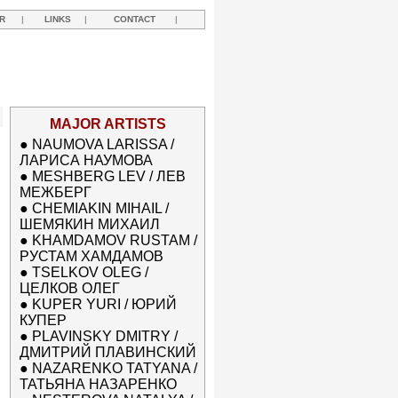
R
|
LINKS
|
CONTACT
|
MAJOR ARTISTS
●
NAUMOVA LARISSA /
ЛАРИСА НАУМОВА
●
MESHBERG LEV / ЛЕВ
МЕЖБЕРГ
●
CHEMIAKIN MIHAIL /
ШЕМЯКИН МИХАИЛ
●
KHAMDAMOV RUSTAM /
РУСТАМ ХАМДАМОВ
●
TSELKOV OLEG /
ЦЕЛКОВ ОЛЕГ
●
KUPER YURI / ЮРИЙ
КУПЕР
●
PLAVINSKY DMITRY /
ДМИТРИЙ ПЛАВИНСКИЙ
●
NAZARENKO TATYANA /
ТАТЬЯНА НАЗАРЕНКО