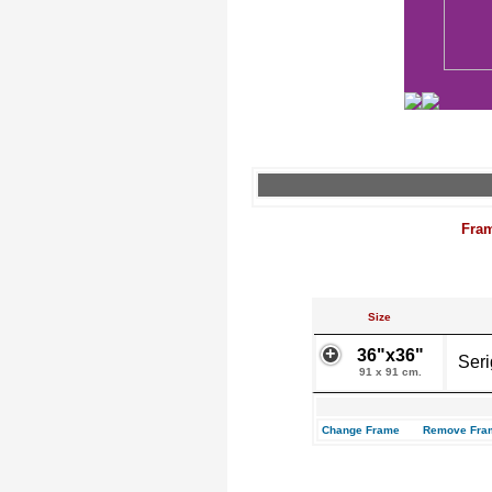
Fra
Size
36"x36"
Seri
91 x 91 cm.
Change Frame
Remove Fra