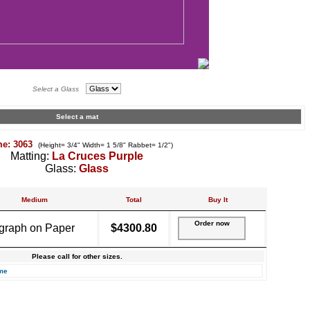
Select a Glass
Select a mat
me: 3063
(Height= 3/4" Width= 1 5/8" Rabbet= 1/2")
Matting:
La Cruces Purple
Glass:
Glass
Medium
Total
Buy It
Order now
graph on Paper
$4300.80
Please call for other sizes.
me