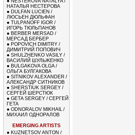
●
NESTEROVA NATALYA /
НАТАЛЬЯ НЕСТЕРОВА
●
DULFAN LUCIEN /
ЛЮСЬЕН ДЮЛЬФАН
●
TULPANOFF IGOR /
ИГОРЬ ТЮЛЬПАНОВ
●
BERBER MERSAD /
МЕРСАД БЕРБЕР
●
POPOVICH DIMITRY /
ДИМИТРИЙ ПОПОВИЧ
●
SHULZHENKO VASILY /
ВАСИЛИЙ ШУЛЬЖЕНКО
●
BULGAKOVA OLGA /
ОЛЬГА БУЛГАКОВА
●
SITNIKOV ALEXANDER /
АЛЕКСАНДР СИТНИКОВ
●
SHERSTIUK SERGEY /
СЕРГЕЙ ШЕРСТЮК
●
GETA SERGEY / СЕРГЕЙ
ГЕТА
●
ODNORALOV MIKHAIL /
МИХАИЛ ОДНОРАЛОВ
EMERGING ARTISTS
●
KUZNETSOV ANTON /